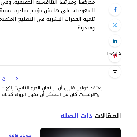
محركها وميزتها التنافسية الحقيقية. وفي ه
ومتدربة …
شاركها.
السابق
يعتقد كولين فاريل أن “باتمان الجزء الثاني” رائع –
و”الرقيب”. كان من الممكن أن يكون الروك كذلك
المقالات
ذات الصلة
منوعات تقنية