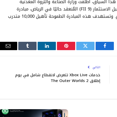
ذا السياق، أطلقت وزارة الصناعة والثروة المعدنية
السعودية، على هامش مؤتمر مبادرة مستقبل الاستثمار (FII 9) المُنعقد حاليًا في الرياض، مبادرة
تنمية القدرات البشرية في التصنيع المتقدم. وتستهدف هذه المبادرة الطموحة تأهيل 10,000 متدرب
فيسبوك
تويتر
بينتيريست
لينكدإن
Tumblr
البري
الإلك
التالي
خدمات Xbox Live تتعرض لانقطاع شامل في يوم
إطلاق The Outer Worlds 2