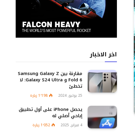
اخر الاخبار
مقارنة بين Samsung Galaxy Z
Fold 6 و Galaxy S24 Ultra: لا
تخطئ
25 يوليو, 2024
1٬198
زيارة
يحصل iPhone على أول تطبيق
إباحي أصلي له
4 فبراير, 2025
1٬052
زيارة