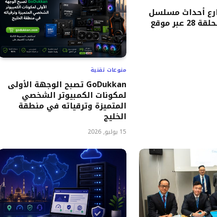
رع أحداث مسلسل
“حب ع ورق” الحلقة 28 عبر موقع
منوعات تقنية
GoDukkan تصبح الوجهة الأولى
لمكونات الكمبيوتر الشخصي
المتميزة وترقياته في منطقة
الخليج
15 يوليو, 2026