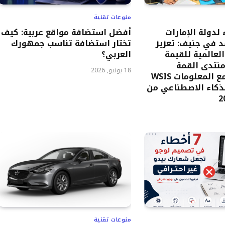
منوعات تقنية
 لدولة الإمارات
أفضل استضافة مواقع عربية: كيف
 في جنيف: تعزيز
تختار استضافة تناسب جمهورك
 العالمية للقيمة
العربي؟
منتدى القمة
18 يونيو, 2026
العالمية لمجتمع المعلومات WSIS
“الذكاء الاصطناعي من
منوعات تقنية