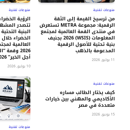
منوعات تقنية
منوعات تقنية
من ترسيخ القيمة إلى الثقة
الرؤية الخضراء
الرقمية: مجموعة METRA تستعرض
تتصدر المشهد
في منتدى القمة العالمية لمجتمع
البنية التحتية
المعلومات (WSIS) 2026 بجنيف
الخضراء خلال 
بنية تحتية للأصول الرقمية
المدعومة بالذهب
2026 وقمة 
أجل الخير” 2026
11 يوليو, 2026
10 يوليو, 2026
منوعات تقنية
كيف يختار الطالب مساره
الأكاديمي والمهني بين خيارات
متعددة في مصر
15 يونيو, 2026
منوعات تقنية