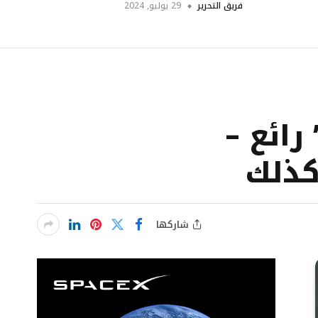
فريق التحرير
29 يوليو, 2024
رائع –
كذلك
شاركها