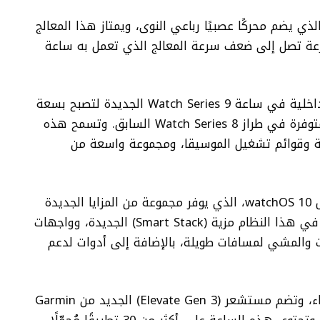
 Series 9 بمعالج S9 الجديد الذي يضم محركًا عصبيًا رباعي النوى، ويمتاز هذا المعالج
رعة تصل إلى ضعف سرعة المعالج الذي تعمل به ساعة
من ناحية أخرى، ضاعفت آبل سعة التخزين الداخلية في ساعة Watch Series 9 الجديدة لتصبح بسعة
قدرها 64 جيجابايت بدلًا من 32 جيجابايت المتوفرة في طراز Watch Series 8 السابق. وتسمح هذه
لدقة وقوائم تشغيل الموسيقا، ومجموعة واسعة من
watchOS 10
، الذي يوفر مجموعة من المزايا الجديدة
التي تعزز تجربة استخدام ساعة آبل، ويتوفر في هذا النظام مزية (Smart Stack) الجديدة، وواجهات
ت والمشي لمسافات طويلة، بالإضافة إلى أدوات لدعم
أما ساعة Garmin Venu 3 فتمتاز بقوة الأداء، وتضم مستشعر (Elevate Gen 3) الجديد من Garmin