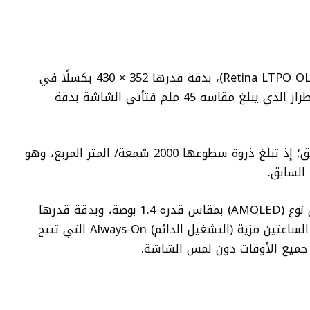
تضم ساعة آبل Series 9 شاشة من نوع (Retina LTPO OLED)، بدقة قدرها 352 × 430 بكسلًا في
الطراز الذي يبلغ مقاسه 41 ملم، أما في الطراز الذي يبلغ مقاسه 45 ملم فتأتي الشاشة بدقة
وتمتاز شاشة ساعة Series 9 بالسطوع الفائق؛ إذ تبلغ ذروة سطوعها 2000 شمعة/ المتر المربع، وهو
أما ساعة Garmin Venu 3 فتضم شاشة من نوع (AMOLED) بمقاس قدره 1.4 بوصة، وبدقة قدرها
وتدعم الشاشة في كلتا الساعتين مزية (التشغيل الدائم) Always-On التي تتيح
جميع الأوقات دون لمس الشاشة.