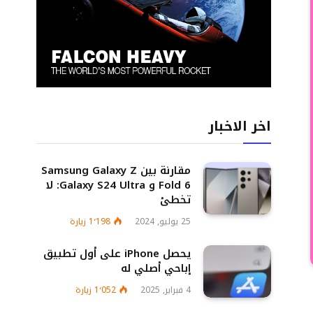
اخر الاخبار
مقارنة بين Samsung Galaxy Z
Fold 6 و Galaxy S24 Ultra: لا
تخطئ
25 يوليو, 2024
1٬198
زيارة
يحصل iPhone على أول تطبيق
إباحي أصلي له
4 فبراير, 2025
1٬052
زيارة