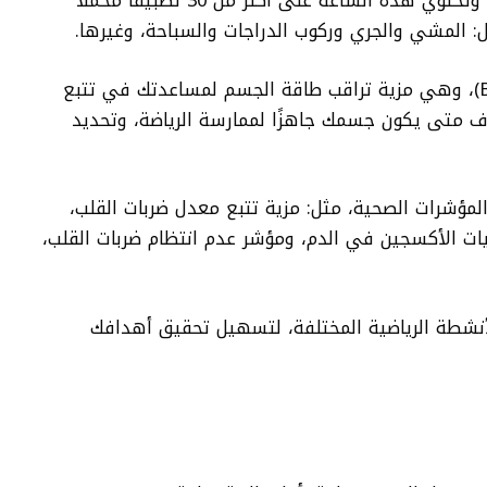
الذي يقيس معدل ضربات القلب بدقة عالية، وتحتوي هذه الساعة على أكثر من 30 تطبيقًا مُحمّلًا
ثل: المشي والجري وركوب الدراجات والسباحة، وغيرها.
كما تحتوي على مزية تُسمى (Body Battery)، وهي مزية تراقب طاقة الجسم لمساعدتك في تتبع
ف متى يكون جسمك جاهزًا لممارسة الرياضة، وتحديد
المؤشرات الصحية، مثل: مزية تتبع معدل ضربات القلب،
 الأكسجين في الدم، ومؤشر عدم انتظام ضربات القلب،
لأنشطة الرياضية المختلفة، لتسهيل تحقيق أهدافك