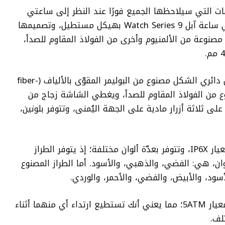
ات التي سيلاحظها الجميع فورًا عند النظر إلى ساعتي
؛ إذ تأتي ساعة آبل Watch Series 9 بهيكل مستطيل، وتصميمها
مصنوعة من الألمنيوم وأخرى من الفولاذ المقاوم للصدأ،
أما ساعة Garmin Venu 3 فتأتي مع هيكل دائري الشكل مصنوع من البوليمر المقوّى بالألياف (fiber-
لإطار فهو مصنوع من الفولاذ المقاوم للصدأ، ويغطي الشاشة زجاج من
ي هذه الساعة على ثلاثة أزرار مادية على الجهة اليُمنى، وتتوفر بلونين،
تمتاز ساعة آبل بأنها مقاومة للغبار وفقًا لمعيار IP6X، وتتوفر بعدّة ألوان مختلفة؛ إذ يتوفر الطراز
لوان، هي: الفضي، والذهبي، والأسود. أما الطراز المصنوع
سود، والأبيض، والفضي، والأحمر، والوردي.
كلتا الساعتين تدعمان مقاومة الماء وفقًا لمعيار 5ATM؛ مما يعني أنك تستطيع ارتداء أي منهما أثناء
لف.