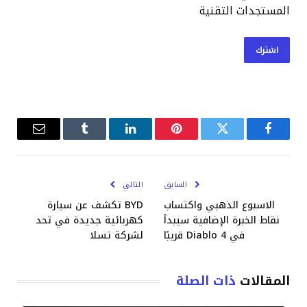
المستجدات التقنية
اشترك
فيسبوك
تويتر
بينتيريست
لينكدإن
Tumblr
البريد
الإلكترو
السابق
التالي
الاسبوع الذهبي واكتساب
BYD تكشف عن سيارة
نقاط الخبرة الإضافية سيبدأ
كهربائية جديدة في تحد
في Diablo 4 قريبًا
لشركة تسلا
المقالات
ذات الصلة