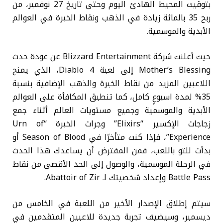
بتوقيت المحيط الهادئ اليوم وحتى تاريخ 27 نوفمبر، من
ربح 35 بالمائة زيادة في الذهب ونقاط الخبرة في العوالم
الأبدية والموسمية.
حيث أعلنت شركة Blizzard Entertainment عن عودة حدث
Mother’s Blessing إلى لعبة Diablo 4، الذي يمنح
اللاعبين المزيد من نقاط الخبرة والذهب الإضافية بنسبة
35% لمدة اسبوعٍ كامل، كما تنطبق المكافأة على العوالم
الأبدية والموسمية وجميع مستويات العالم أثناء جمع
زجاجات الإكسير “Elixirs” وجرات الخبرة “Urn of
Experience”، فإذا كنت متأخرًا في Season of Blood أو
بدأت للتو باللعب، فمن المفترض أن يساعدك هذا الحدث
في الرحلة الموسمية، والوصول إلى الحد الأقصى من نقاط
Battle Pass وإعداد شخصيتك لـ Abattoir of Zir.
سيتم إطلاق الإصدار الأخير من اللعبة في الخامس من
ديسمبر، وسيضيف تجربة جديدة للاعبين المتقدمين في