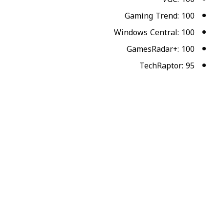
Gaming Trend: 100
Windows Central: 100
GamesRadar+: 100
TechRaptor: 95
Push Square: 90
Press Start: 90
God Is A Geek: 90
Twinfinite: 90
Screenrant: 90
Prima Games: 90
Destructoid: 80
لعبة الأكشن والمغامرة الجماعية Diablo 4 متاحة الآن