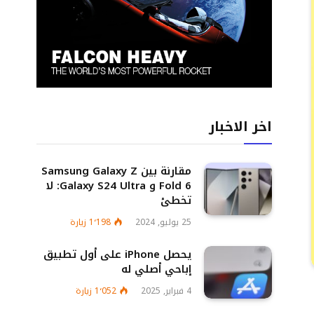
اخر الاخبار
مقارنة بين Samsung Galaxy Z
Fold 6 و Galaxy S24 Ultra: لا
تخطئ
25 يوليو, 2024
1٬198
زيارة
يحصل iPhone على أول تطبيق
إباحي أصلي له
4 فبراير, 2025
1٬052
زيارة