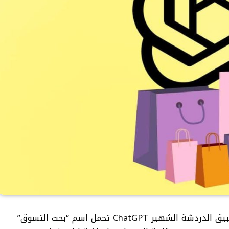
أطلقت شركة OpenAI ميزة جديدة ضمن تطبيق الدردشة الشهير ChatGPT تحمل اسم “بحث التسوق”