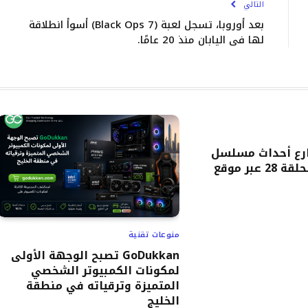
التالي
بعد أوروبا، تسجل لعبة (Black Ops 7) أسوأ انطلاقة
لها في اليابان منذ 20 عامًا.
رع أحداث مسلسل
“حب ع ورق” الحلقة 28 عبر موقع
منوعات تقنية
GoDukkan تصبح الوجهة الأولى
لمكونات الكمبيوتر الشخصي
المتميزة وترقياته في منطقة
الخليج