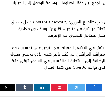
الجمع بين دقة المعلومات وسرعة الوصول إلى الخيارات
في سبتمبر الماضي، أطلقت OpenAI بالفعل ميزة “الدفع الفوري” (Instant Checkout) داخل تطبيق
ChatGPT، مما يتيح للمستخدمين شراء المنتجات مباشرة من متاجر Etsy و Shopify دون مغادرة
تمرًا في الأشهر المقبلة، مع التركيز على تحسين دقة
سيراقب المراقبون عن كثب تأثير هذه الأدوات على سلوك
بالإضافة إلى استجابة المنافسين في السوق. تبقى دقة
في هذا المجال.
فيسبوك
تويتر
بينتيريست
لينكدإن
Tumblr
البري
الإلك