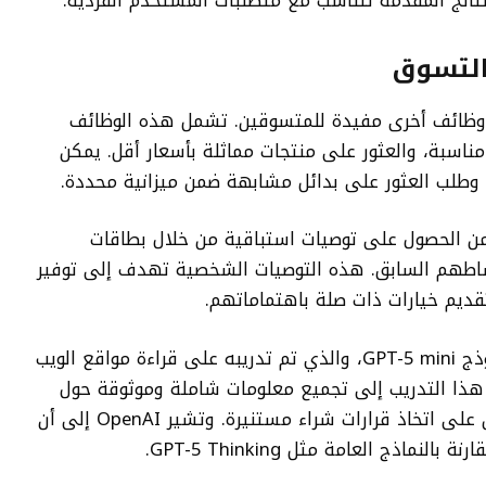
نتائج المقدمة تتناسب مع متطلبات المستخدم الفردية.
التسوق
زة وظائف أخرى مفيدة للمتسوقين. تشمل هذه الوظائف
ناسبة، والعثور على منتجات مماثلة بأسعار أقل. يمكن
وطلب العثور على بدائل مشابهة ضمن ميزانية محددة.
ChatGP، سيتمكنون من الحصول على توصيات استباقية من خلال بطاقات
شاطهم السابق. هذه التوصيات الشخصية تهدف إلى توفير
ديم خيارات ذات صلة باهتماماتهم.
تعتمد هذه الميزة على نسخة خاصة من نموذج GPT-5 mini، والذي تم تدريبه على قراءة مواقع الويب
هذا التدريب إلى تجميع معلومات شاملة وموثوقة حول
المنتجات المختلفة، مما يساعد المستخدمين على اتخاذ قرارات شراء مستنيرة. وتشير OpenAI إلى أن
اذج العامة مثل GPT-5 Thinking.