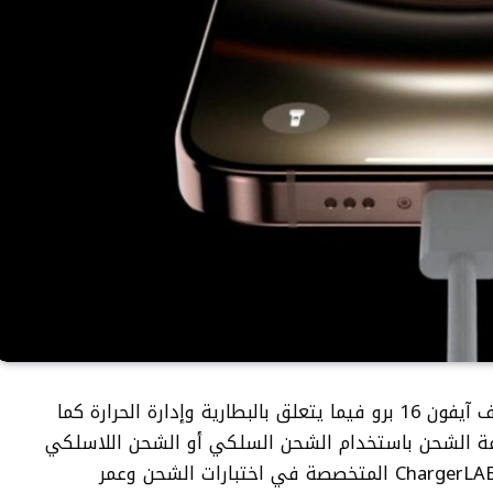
أدخلت آبل عدة تحسينات على سلسلة هواتف آيفون 16 برو فيما يتعلق بالبطارية وإدارة الحرارة كما
رعة الشحن باستخدام الشحن السلكي أو الشحن اللاسلكي
MagSafe. ووفقًا لتقرير جديد من مؤسسة ChargerLAB المتخصصة في اختبارات الشحن وعمر