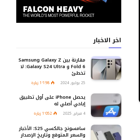
اخر الاخبار
مقارنة بين Samsung Galaxy Z
Fold 6 و Galaxy S24 Ultra: لا
تخطئ
25 يوليو, 2024
1٬198
زيارة
يحصل iPhone على أول تطبيق
إباحي أصلي له
4 فبراير, 2025
1٬052
زيارة
سامسونج جالكسي S25: الأخبار
والسعر المتوقع وتاريخ الإصدار