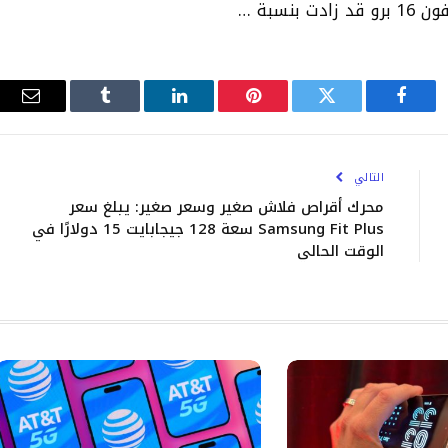
نسبة …
فيسبوك
تويتر
بينتيريست
لينكدإن
Tumblr
البري
الإلك
التالي
محرك أقراص فلاش صغير وسعر صغير: يبلغ سعر
Samsung Fit Plus سعة 128 جيجابايت 15 دولارًا في
الوقت الحالي