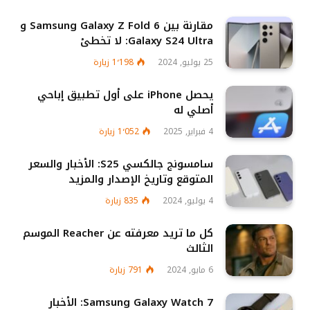
مقارنة بين Samsung Galaxy Z Fold 6 و
Galaxy S24 Ultra: لا تخطئ
25 يوليو, 2024
1٬198
زيارة
يحصل iPhone على أول تطبيق إباحي
أصلي له
4 فبراير, 2025
1٬052
زيارة
سامسونج جالكسي S25: الأخبار والسعر
المتوقع وتاريخ الإصدار والمزيد
4 يوليو, 2024
835
زيارة
كل ما تريد معرفته عن Reacher الموسم
الثالث
6 مايو, 2024
791
زيارة
Samsung Galaxy Watch 7: الأخبار