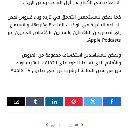
المتعددة في الكفاح من أجل التوعية بمرض الإيدز.
كما يمكن للمستمعين التعمق في تاريخ وباء فيروس نقص
المناعة البشرية في الولايات المتحدة وخارجها، والاستماع
إلى قصص من الناشطين والفنانين والأشخاص العاديين عبر
Apple Podcasts.
ويمكن للمشاهدين استكشاف مجموعة من العروض
والأفلام التي تسلط الضوء على التكلفة البشرية لوباء
فيروس نقص المناعة البشرية عبر على تطبيق Apple TV.
فيسبوك
تويتر
بينتيريست
لينكدإن
Tumblr
البريد
الإلكترو
السابق
التالي