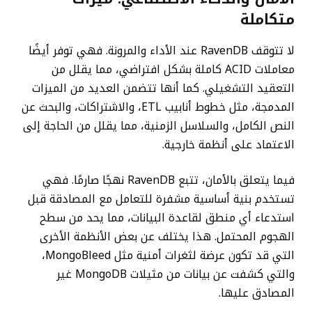
متكاملة
لا تتوقف RavenDB عند الأداء والمرونة. فهي توفر أيضًا
معاملات ACID كاملة بشكل افتراضي، مما يقلل من
التعقيد التشغيلي. كما أنها تتضمن العديد من الميزات
المدمجة، مثل خطوط أنابيب ETL، والاشتراكات، والبحث عن
النص الكامل، والسلاسل الزمنية، مما يقلل من الحاجة إلى
الاعتماد على أنظمة خارجية.
فيما يتعلق بالأمان، تتبع RavenDB نهجًا صارمًا. فهي
تستخدم بنية أساسية مشفرة للتعامل مع المصادقة قبل
استدعاء أي منطق لقاعدة البيانات، مما يحد من سطح
الهجوم المحتمل. هذا يختلف عن بعض الأنظمة الأخرى
التي قد تكون عرضة لثغرات أمنية مثل MongoBleed،
والتي كشفت عن بيانات من مثيلات MongoDB غير
المصادق عليها.