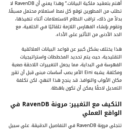
أهتم بتعقيد ملكية البيانات.” وهذا يعني أن RavenDB لا
تطلب من المطورين توقع كل نمط استعلام محتمل مسبقًا.
بدلاً من ذلك، تراقب النظام الاستعلامات أثناء تنفيذها،
وتقوم بإنشاء الفهارس اللازمة تلقائيًا في الخلفية، مع
الحد الأدنى من التأثير على الأداء.
هذا يختلف بشكل كبير عن قواعد البيانات العلائقية
التقليدية، حيث يتم تحديد المخططات واستراتيجيات
الفهرسة في البداية، مما يجعل التغييرات اللاحقة صعبة
ومكلفة. يشبه Eini الأمر بصب أساسات مبنى قبل أن تقرر
مكان الأبواب والنوافذ. قد ينجح هذا النهج، لكن تكلفة
التعديل لاحقًا يمكن أن تكون باهظة.
التكيف مع التغيير: مرونة RavenDB في
الواقع العملي
تتجلى مرونة RavenDB في التفاصيل الدقيقة. على سبيل