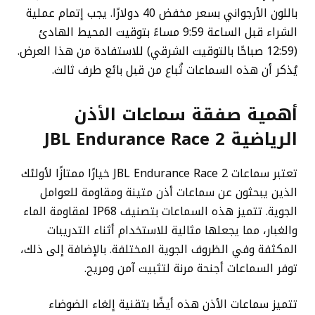
باللون الأرجواني بسعر مخفض 40 دولارًا. يجب إتمام عملية
الشراء قبل الساعة 9:59 مساءً بتوقيت المحيط الهادئ
(12:59 صباحًا بالتوقيت الشرقي) للاستفادة من هذا العرض.
يُذكر أن هذه السماعات تُباع من قبل بائع طرف ثالث.
أهمية صفقة سماعات الأذن
الرياضية JBL Endurance Race 2
تعتبر سماعات JBL Endurance Race 2 خيارًا ممتازًا لأولئك
الذين يبحثون عن سماعات أذن متينة ومقاومة للعوامل
الجوية. تتميز هذه السماعات بتصنيف IP68 لمقاومة الماء
والغبار، مما يجعلها مثالية للاستخدام أثناء التدريبات
المكثفة وفي الظروف الجوية المختلفة. بالإضافة إلى ذلك،
توفر السماعات أجنحة مرنة لتثبيت آمن ومريح.
تتميز سماعات الأذن هذه أيضًا بتقنية إلغاء الضوضاء