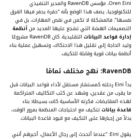
Oren Eini، مؤسس RavenDB والمدير التنفيذي
للتكنولوجيا، يصف هذا الوضع بأنه “حفرة يحفر فيها الفرق
نفسها”. فالمشكلة لا تكمن في نقص المهارات، بل في
التصميمات الهشة التي تشجع عليها العديد من
أنظمة
إدارة قواعد البيانات
التقليدية. كان RavenDB مشروعًا
وليد الحاجة إلى تقليل هذا الاحتكاك، وتسهيل عملية بناء
أنظمة بيانات قوية وقابلة للتكيف.
RavenDB: نهج مختلف تمامًا
بدأ Eini رحلته كمستشار مستقل لأداء قواعد البيانات قبل
ما يقرب من عقدين، وشهد عن كثب التكاليف المتراكمة
لهذه المقايضات. فكرته الأساسية كانت بسيطة: بناء
قاعدة بيانات
تتكيف مع احتياجات المنظمة بمرور الوقت،
بدلاً من إجبارها على التكيف مع قيود قاعدة البيانات.
يقول Eini: “عندما أتحدث إلى رجال الأعمال، أخبرهم أنني