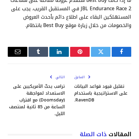
ما إذا كانت Best Buy ستقدم عروضًا مماثلة على سماعات
JBL Endurance Race 2 في المستقبل القريب. يجب على
المستهلكين البقاء على اطلاع دائم بأحدث العروض
والخصومات من خلال زيارة موقع Best Buy بانتظام.
فيسبوك
تويتر
بينتيريست
لينكدإن
Tumblr
البريد
الإلكترو
السابق
التالي
تقليل قيود قواعد البيانات
ترامب يحثّ الأمريكيين على
على الاستراتيجية باستخدام
الاستعداد لمواجهة
RavenDB.
(Doomsday) مع اقتراب
الساعة من 85 ثانية لمنتصف
الليل.
المقالات
ذات الصلة