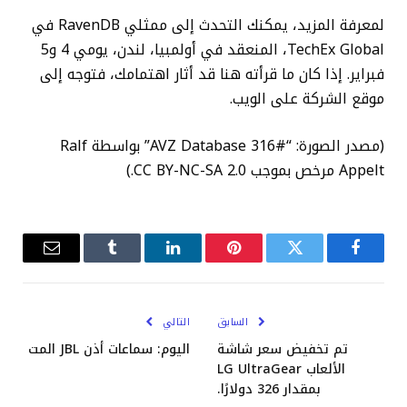
لمعرفة المزيد، يمكنك التحدث إلى ممثلي RavenDB في
TechEx Global، المنعقد في أولمبيا، لندن، يومي 4 و5
فبراير. إذا كان ما قرأته هنا قد أثار اهتمامك، فتوجه إلى
موقع الشركة على الويب.
(مصدر الصورة: “#316 AVZ Database” بواسطة Ralf
Appelt مرخص بموجب CC BY-NC-SA 2.0.)
فيسبوك
تويتر
بينتيريست
لينكدإن
Tumblr
البريد
الإلكترو
السابق
التالي
تم تخفيض سعر شاشة
اليوم: سماعات أذن JBL المت
الألعاب LG UltraGear
بمقدار 326 دولارًا.