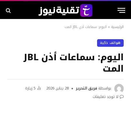
الرئيسية
»
اليوم: سماعات أذن JBL المت
هواتف ذكية
اليوم: سماعات أذن JBL
المت
بواسطة
فريق التحرير
28 يناير, 2026
5
زيارة
لا توجد تعليقات