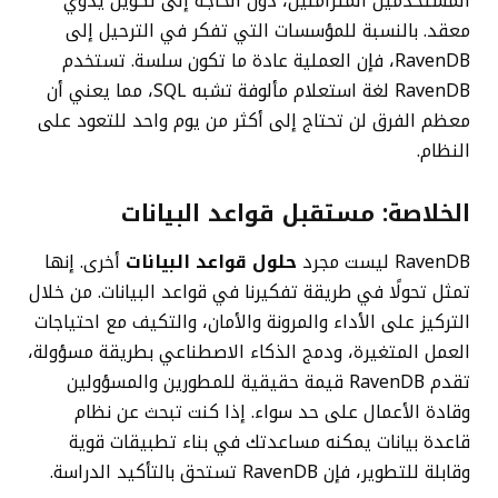
المستخدمين المتزامنين، دون الحاجة إلى تكوين يدوي
معقد. بالنسبة للمؤسسات التي تفكر في الترحيل إلى
RavenDB، فإن العملية عادة ما تكون سلسة. تستخدم
RavenDB لغة استعلام مألوفة تشبه SQL، مما يعني أن
معظم الفرق لن تحتاج إلى أكثر من يوم واحد للتعود على
النظام.
الخلاصة: مستقبل قواعد البيانات
RavenDB ليست مجرد
حلول قواعد البيانات
أخرى. إنها
تمثل تحولًا في طريقة تفكيرنا في قواعد البيانات. من خلال
التركيز على الأداء والمرونة والأمان، والتكيف مع احتياجات
العمل المتغيرة، ودمج الذكاء الاصطناعي بطريقة مسؤولة،
تقدم RavenDB قيمة حقيقية للمطورين والمسؤولين
وقادة الأعمال على حد سواء. إذا كنت تبحث عن نظام
قاعدة بيانات يمكنه مساعدتك في بناء تطبيقات قوية
وقابلة للتطوير، فإن RavenDB تستحق بالتأكيد الدراسة.