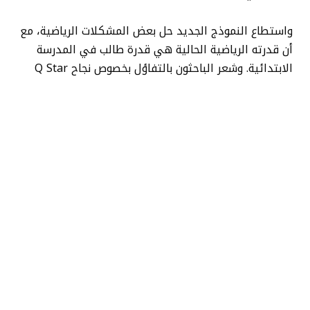
واستطاع النموذج الجديد حل بعض المشكلات الرياضية، مع
أن قدرته الرياضية الحالية هي قدرة طالب في المدرسة
الابتدائية. وشعر الباحثون بالتفاؤل بخصوص نجاح Q Star
في المستقبل بعد اجتيازه مثل هذه الاختبارات.
ويعتقد باحثو الذكاء الاصطناعي أن هذا يمكن تطبيقه
على الأبحاث العلمية الجديدة، إذ يمكن للذكاء الاصطناعي
العام الاستقراء والتعلم والفهم.
وكانت الرسالة وخوارزمية الذكاء الاصطناعي Q Star بمنزلة
التطورات الرئيسية قبل إطاحة مجلس الإدارة بألتمان، الذي
يبدو أنه قد فشل في إبلاغ مجلس الإدارة بهذا الاختراق
العلمي.
وأشارت المصادر إلى الرسالة بصفتها عاملًا واحدًا من بين
قائمة طويلة من العوامل التي قدمها مجلس الإدارة