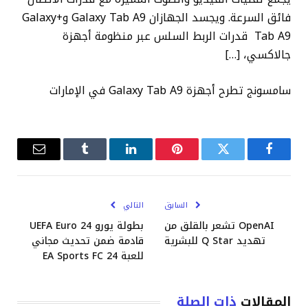
فائق السرعة. ويجسد الجهازان Galaxy Tab A9 و+Galaxy
Tab A9 قدرات الربط السلس عبر منظومة أجهزة
جالاكسي، […]
سامسونج تطرح أجهزة Galaxy Tab A9 في الإمارات
فيسبوك
تويتر
بينتيريست
لينكدإن
Tumblr
البريد
الإلكترو
السابق
التالي
OpenAI تشعر بالقلق من
بطولة يورو UEFA Euro 24
تهديد Q Star للبشرية
قادمة ضمن تحديث مجاني
للعبة EA Sports FC 24
المقالات
ذات الصلة