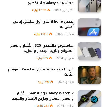
Galaxy S24 Ultra: لا تخطئ
25 يوليو, 2024
1٬198
زيارة
يحصل iPhone على أول تطبيق إباحي
أصلي له
4 فبراير, 2025
1٬052
زيارة
سامسونج جالكسي S25: الأخبار والسعر
المتوقع وتاريخ الإصدار والمزيد
4 يوليو, 2024
835
زيارة
كل ما تريد معرفته عن Reacher الموسم
الثالث
6 مايو, 2024
791
زيارة
Samsung Galaxy Watch 7: الأخبار
والسعر المشاع وتاريخ الإصدار والمزيد
2 أبريل, 2024
733
زيارة