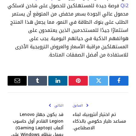
Qi2
فرصة جيدة للمستهلكين للحصول على شاحن لاسلكي
محمول عالي الجودة بسعر مخفض. من المتوقع أن يستمر
الطلب على بنوك الطاقة في النمو، مما يجعل هذا المنتج
استثمارًا جيدًا للمستخدمين الذين يعتمدون على
هواتفهم الذكية في حياتهم اليومية. يجب على
المستهلكين مراقبة الأسعار والعروض الترويجية الأخرى
للاستفادة من أفضل الصفقات المتاحة.
فيسبوك
تويتر
بينتيريست
لينكدإن
Tumblr
البريد
الإلكترو
السابق
التالي
تم اختيار أنثروبيك لبناء
قد يكون جهاز Lenovo
مساعد طيار حكومي بالذكاء
Legion القادم أول حاسوب
الاصطناعي.
ألعاب (Gaming Laptop)
يعمل بنظام Windows على