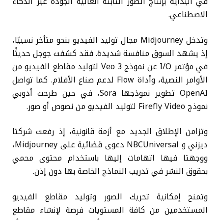
في البداية بإنتاج الصور الثابتة العالية الجودة عبر الذكاء
الاصطناعي.
وتدخل Midjourney مجال توليد الفيديو بنحو متأخر نسبيًا،
إذ يشهد السوق منافسة شديدة. فقد كشفت جوجل حديثًا
في مؤتمر I/O عن نموذج Veo 3 لتوليد مقاطع الفيديو من
الأوامر النصية، وأداة Flow لدعم صناع الأفلام. كما تواصل
OpenAI تطوير نموذجها Sora، في حين طرحت أدوبي
نموذج Firefly Video لتوليد الفيديو من نصوص أو صور.
وتزامن الإطلاق الجديد مع أزمة قانونية، إذ رفعت شركتا
ديزني و NBCUniversal دعوى قضائية على Midjourney،
ووجهتا فيها اتهامات إليها باستخدام محتوى محمي
بحقوق النشر في تدريب النماذج الخاصة بها دون إذن.
وتمنح إمكانية تحريك الصور وتوليد مقاطع الفيديو
المستخدمين من كافة المستويات فرصة لإنشاء مقاطع