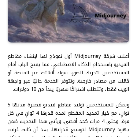
أعلنت شركة Midjourney أول نموذج لها لإنشاء مقاطع
الفيديو باستخدام الذكاء الاصطناعي، مما يفتح الباب أمام
المستخدمين لتحريك الصور، سواء أُنشئت عبر المنصة أو
حُمّلت من مصادر خارجية. وتتوفر الخدمة حاليًا عبر واجهة
الويب فقط، وتتطلب اشتراكًا شهريًا يبدأ من 10 دولارات.
ويمكن للمستخدمين توليد مقاطع فيديو قصيرة مدتها 5
ثوانٍ، مع خيار تمديد المقطع لمدة قدرها 4 ثوانٍ في كل
مرة، وحتى 4 مرات كحد أقصى. ويأتي هذا التحديث ضمن
جهود Midjourney لتوسيع قدراتها، بعد أن كانت عُرفت