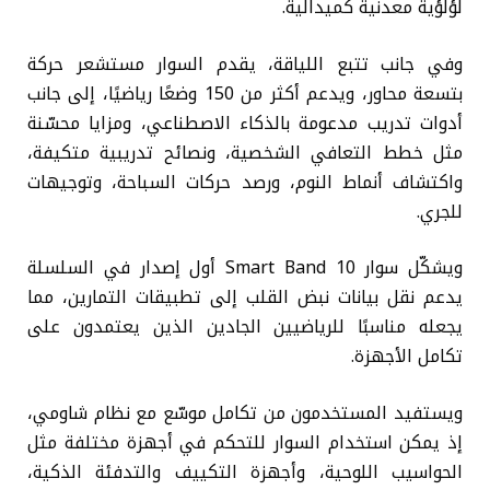
لؤلؤية معدنية كميدالية.
وفي جانب تتبع اللياقة، يقدم السوار مستشعر حركة
بتسعة محاور، ويدعم أكثر من 150 وضعًا رياضيًا، إلى جانب
أدوات تدريب مدعومة بالذكاء الاصطناعي، ومزايا محسّنة
مثل خطط التعافي الشخصية، ونصائح تدريبية متكيفة،
واكتشاف أنماط النوم، ورصد حركات السباحة، وتوجيهات
للجري.
ويشكّل سوار Smart Band 10 أول إصدار في السلسلة
يدعم نقل بيانات نبض القلب إلى تطبيقات التمارين، مما
يجعله مناسبًا للرياضيين الجادين الذين يعتمدون على
تكامل الأجهزة.
ويستفيد المستخدمون من تكامل موسّع مع نظام شاومي،
إذ يمكن استخدام السوار للتحكم في أجهزة مختلفة مثل
الحواسيب اللوحية، وأجهزة التكييف والتدفئة الذكية،