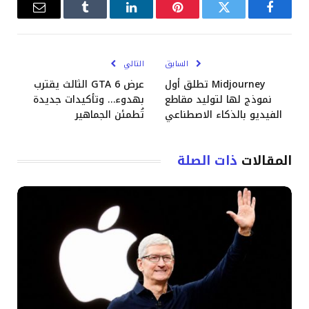
فيسبوك
تويتر
بينتيريست
لينكدإن
Tumblr
البريد
الإلكترو
السابق
التالي
Midjourney تطلق أول
عرض GTA 6 الثالث يقترب
نموذج لها لتوليد مقاطع
بهدوء… وتأكيدات جديدة
الفيديو بالذكاء الاصطناعي
تُطمئن الجماهير
المقالات
ذات الصلة