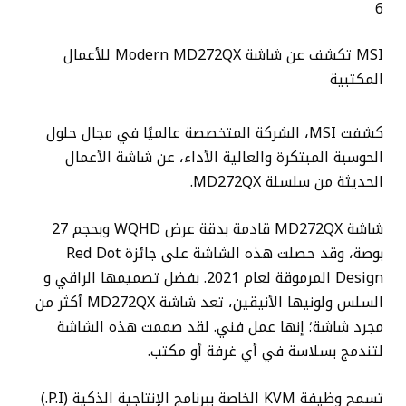
6
MSI تكشف عن شاشة Modern MD272QX للأعمال
المكتبية
كشفت MSI، الشركة المتخصصة عالميًا في مجال حلول
الحوسبة المبتكرة والعالية الأداء، عن شاشة الأعمال
الحديثة من سلسلة MD272QX.
شاشة MD272QX قادمة بدقة عرض WQHD وبحجم 27
بوصة، وقد حصلت هذه الشاشة على جائزة Red Dot
Design المرموقة لعام 2021. بفضل تصميمها الراقي و
السلس ولونيها الأنيقين، تعد شاشة MD272QX أكثر من
مجرد شاشة؛ إنها عمل فني. لقد صممت هذه الشاشة
لتندمج بسلاسة في أي غرفة أو مكتب.
تسمح وظيفة KVM الخاصة ببرنامج الإنتاجية الذكية (P.I.)