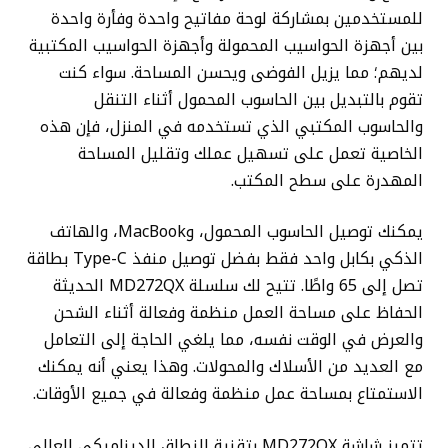
للمستخدمين بمشاركة لوحة مفاتيح واحدة وفأرة واحدة
بين أجهزة الحواسيب المحمولة وأجهزة الحواسيب المكتبية
لديهم؛ مما يزيل الفوضى ويحسن المساحة. سواء كنت
تقوم بالتبديل بين الحاسوب المحمول أثناء التنقل
والحاسوب المكتبي الذي تستخدمه في المنزل، فإن هذه
الخاصية تعمل على تسهيل عملك وتقليل المساحة
المهدرة على سطح المكتب.
يمكنك توصيل الحاسوب المحمول، وMacBook، والهاتف
الذكي بكابل واحد فقط بفضل توصيل منفذ Type-C بطاقة
تصل إلى 65 واطًا. تتيح لك سلسلة MD272QX الحديثة
الحفاظ على مساحة العمل منظمة وفعالة أثناء الشحن
والعرض في الوقت نفسه، مما يلغي الحاجة إلى التعامل
مع العديد من الأسلاك والمحولات. وهذا يعني أنه يمكنك
الاستمتاع بمساحة عمل منظمة وفعالة في جميع الأوقات.
تتميز شاشة MD272QX بتقنية النطاق الديناميكي العالي