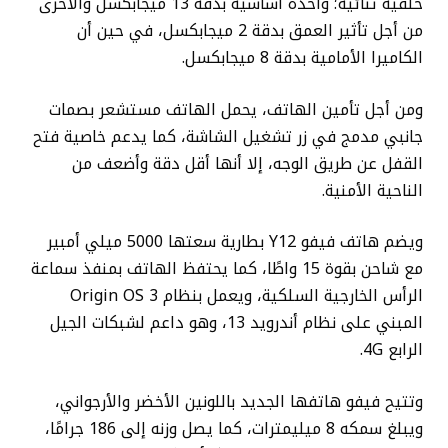
خلفية ثنائية؛ واحدة أساسية بدقة 13 ميجابكسل والأخرى
من أجل تأثير العمق بدقة 2 ميجابكسل، في حين أن
الكاميرا الأمامية بدقة 8 ميجابكسل.
ومن أجل تأمين الهاتف، يحمل الهاتف مستشعر بصمات
جانبي مدمج في زر تشغيل الشاشة، كما يدعم خاصية فتح
القفل عن طريق الوجه، إلا أنها أقل دقة وأضعف من
الناحية الأمنية.
ويضم هاتف فيفو Y12 بطارية سعتها 5000 ميلي أمبير
مع شاحن بقوة 15 واطًا، كما يحتفظ الهاتف بمنفذ سماعة
الرأس الخارجية السلكية، ويعمل بنظام Origin OS 3
المبني على نظام أندرويد 13، وهو داعم لشبكات الجيل
الرابع 4G.
وتتيح فيفو هاتفها الجديد باللونين الأخضر والأرجواني،
ويبلغ سمكه 8 ميليمترات، كما يصل وزنه إلى 186 جرامًا،