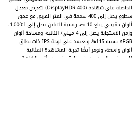
الحاصلة على شهادة (DisplayHDR 400) لتعرض معدل
سطوع يصل إلى 400 شمعة في المتر المربع, مع عمق
ألوان حقيقي يبلغ 10 بت، ونسبة التباين تصل إلى 1,000:1،
وزمن الاستجابة يصل إلى 4 ميلي/ الثانية، ومساحة ألوان
sRGB بنسبة 115%. وتعتمد على لوحة IPS ذات نطاق
ألوان واسعة، وتوفر أيضًا تجربة المشاهدة المثالية
للمحترفين المبدعين، في الوقت نفسه تأتي الشاشة
بمكبري الصوت المدمجين بقوة 3 واط، وتضم منفذ HDMI
2.0b ومنفذ DisplayPort 1.2a.
كما تشمل خاصية EyesErgo، ومن ذلك “Less Blue Light
PRO”، التي لا تحمي صحة عينيك عن طريق تقليل الضوء
الأزرق فحسب، بل تحافظ أيضًا على الألوان النابضة بالحياة.
وكذلك تخفف التقنية المضادة للوميض إجهاد العين مع
مسند قابل للتعديل يتيح لك العثور على الوضع المريح
المثالي لعملك. تتيح لك وظيفة (Eye-Q Check) مراقبة