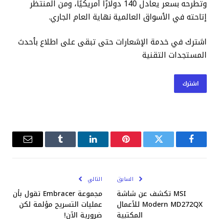
وتطرحه بسعر يعادل 140 دولارًا أمريكيًا، ومن المنتظر
إتاحته في الأسواق العالمية نهاية العام الجاري.
اشترك في خدمة الإشعارات حتى تبقى على اطلاع بأحدث
المستجدات التقنية
اشترك
فيسبوك
تويتر
بينتيريست
لينكدإن
Tumblr
البريد
الإلكترو
السابق
التالي
MSI تكشف عن شاشة
مجموعة Embracer تقول بأن
Modern MD272QX للأعمال
عمليات التسريح مؤلمة لكن
المكتبية
ضرورية الآن!