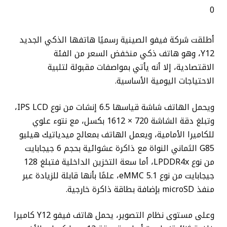
0
أطلقت شركة فيفو الصينية رسميًا هاتفها الذكي الجديد
Y12، وهو هاتف ذكي منخفض السعر من الفئة
الاقتصادية، إلا أنه يأتي بمواصفات مقبولة لتلبية
الاحتياجات اليومية الأساسية.
ويحمل الهاتف شاشة قياسها 6.5 إنشات من نوع IPS LCD،
وتبلغ دقة الشاشة 720 × 1612 بكسل، مع نتوء علوي
للكاميرا الأمامية، ويعمل الهاتف بمعالج ميدياتيك هيليو
G85 الثماني النواة مع ذاكرة عشوائية بحجم 6 جيجابايت
من نوع LPDDR4x، أما سعة التخزين الداخلية فتبلغ 128
جيجابايت من نوع eMMC 5.1، علمًا بأنها قابلة للزيادة عبر
منفذ microSD بإضافة بطاقة ذاكرة خارجية.
وعلى مستوى نظام التصوير، يحمل هاتف فيفو Y12 كاميرا