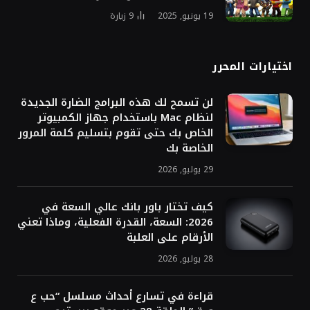
تزايد الاهتمام بتقنية الروبوتات البشرية، أو ما يُعرف بـ
“
الروبوتات الشبيهة بالبشر
“، مع تطور قدراتها بشكل
سريع. ومع ذلك، فإن هذه التطورات تثير تساؤلات مشروعة
حول سلامة هذه الروبوتات والمخاطر المحتملة التي قد
تشكلها. وقد تصاعدت هذه المخاوف مؤخرًا مع ظهور
تقارير عن اختبارات لقوة الروبوتات وإصابات محتملة،
بالإضافة إلى عروض جريئة لقدرات هذه الآلات.
ففي الشهر الماضي، تصدرت شركة Figure AI، العاملة
في مجال تطوير الروبوتات الشبيهة بالبشر، عناوين الأخبار