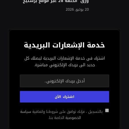
بعد رفع دعوى قضائية من قبل مهندس السلامة السابق
فيها، روبرت غروندل. تزامن ذلك مع مقاطع فيديو أظهرت
الرئيس التنفيذي لشركة صينية، Engine AI، وهو يتعرض
للدفع من قبل أحد روبوتات الشركة من طراز T800.
الروبوتات الشبيهة بالبشر
: هل
تكشف الاختبارات عن مخاطر خفية؟
تزعم الدعوى القضائية التي قدمها غروندل أن الروبوت
Figure 02 أظهر، خلال الاختبارات، قوة كافية لإحداث
إصابات خطيرة، بما في ذلك كسر في الجمجمة البشرية.
ويشير غروندل إلى أنه تم فصله من عمله بعد أن أعرب عن
قلقه بشأن هذه النتائج، ورفض تجاهل هذه المخاطر
المحتملة.
من جهتها، نفت Figure AI هذه الادعاءات بشدة، مؤكدة