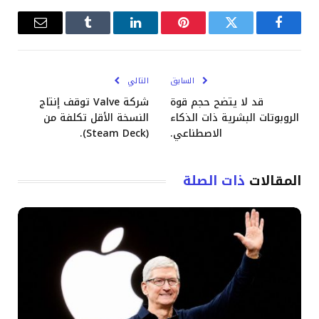
فيسبوك
تويتر
بينتيريست
لينكدإن
Tumblr
البريد
الإلكترو
السابق
التالي
قد لا يتضح حجم قوة
شركة Valve توقف إنتاج
الروبوتات البشرية ذات الذكاء
النسخة الأقل تكلفة من
الاصطناعي.
(Steam Deck).
المقالات
ذات الصلة