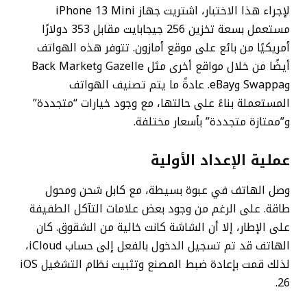
لإجراء هذا الاختبار، اشتريت جهاز iPhone 13 Mini
مستعمل بسعة تخزين 256 جيجابايت مقابل 353 دولارًا
أمريكيًا من بائع على موقع أمازون. تتوفر هذه الهواتف
أيضًا من خلال مواقع أخرى مثل Gazelle وBack Market
وSwappa وeBay. عادةً ما يتم تصنيف الهواتف
المستعملة بناءً على حالتها، مع وجود خيارات “متجددة”
و”ممتازة متجددة” بأسعار مختلفة.
عملية الإعداد الأولية
وصل الهاتف في عبوة بسيطة، مع كابل شحن ومحول
طاقة. على الرغم من وجود بعض علامات التآكل الطفيفة
على الإطار، إلا أن الشاشة كانت خالية من الشقوق. كان
الهاتف قد تم تسجيل الدخول بالفعل إلى حساب iCloud،
لذلك قمت بإعادة ضبط المصنع وتثبيت نظام التشغيل iOS
26.