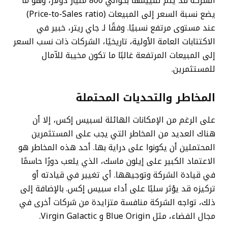
الشركة قد يتم تقييمها بحوالي 800 مليار دولار، وهو ما
يضع نسبة السعر إلى المبيعات (Price-to-Sales ratio)
عند مستوى مرتفع نسبيًا. وفقًا لـ جاي ريتر، خبير في
الاكتتابات العامة الأولية، تاريخيًا، الشركات ذات نسب السعر
إلى المبيعات المرتفعة غالبًا ما تكون مخيبة للآمال
للمستثمرين.
المخاطر والتحديات المحتملة
على الرغم من الإمكانات الهائلة لسبيس إكس، إلا أن
هناك العديد من المخاطر التي يجب على المستثمرين
المحتملين أن يكونوا على دراية بها. أحد هذه المخاطر هو
الاعتماد الكبير على إيلون ماسك، الذي يلعب دورًا حاسمًا
في قيادة الشركة وتوجيهها. أي تغيير في قيادته أو
تركيزه قد يؤثر سلبًا على أداء سبيس إكس. بالإضافة إلى
ذلك، تواجه الشركة منافسة متزايدة من شركات أخرى في
مجال الفضاء، مثل Blue Origin و Virgin Galactic.