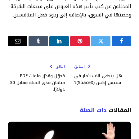
المحللون عن كثب تأثير هذه العروض على مبيعات الشركة
وحصتها في السوق، بالإضافة إلى ردود فعل المنافسين.
فيسبوك
تويتر
بينتيريست
لينكدإن
Tumblr
البريد
الإلكترو
السابق
التالي
هل ينبغي الاستثمار في
مُحوِّل ومُحرِّر ملفات PDF
سبيس إكس (SpaceX)؟
متاحان مدى الحياة مقابل 30
دولارًا.
المقالات
ذات الصلة