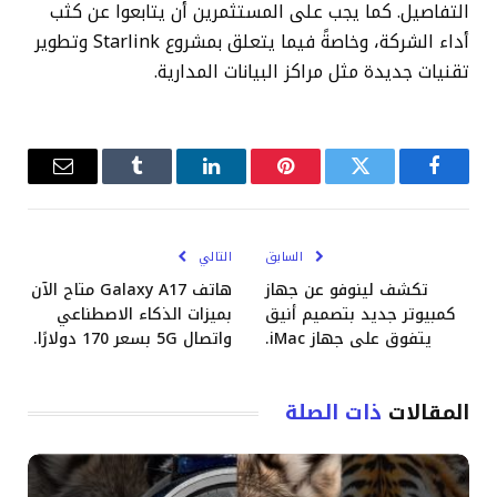
التفاصيل. كما يجب على المستثمرين أن يتابعوا عن كثب
أداء الشركة، وخاصةً فيما يتعلق بمشروع Starlink وتطوير
تقنيات جديدة مثل مراكز البيانات المدارية.
فيسبوك
تويتر
بينتيريست
لينكدإن
Tumblr
البريد
الإلكترو
السابق
التالي
تكشف لينوفو عن جهاز
هاتف Galaxy A17 متاح الآن
كمبيوتر جديد بتصميم أنيق
بميزات الذكاء الاصطناعي
يتفوق على جهاز iMac.
واتصال 5G بسعر 170 دولارًا.
المقالات
ذات الصلة