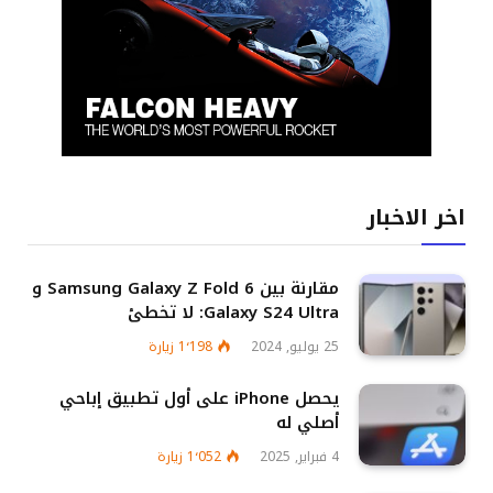
اخر الاخبار
مقارنة بين Samsung Galaxy Z Fold 6 و
Galaxy S24 Ultra: لا تخطئ
25 يوليو, 2024
1٬198
زيارة
يحصل iPhone على أول تطبيق إباحي
أصلي له
4 فبراير, 2025
1٬052
زيارة