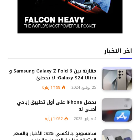
اخر الاخبار
مقارنة بين Samsung Galaxy Z Fold 6 و
Galaxy S24 Ultra: لا تخطئ
25 يوليو, 2024
1٬198
زيارة
يحصل iPhone على أول تطبيق إباحي
أصلي له
4 فبراير, 2025
1٬052
زيارة
سامسونج جالكسي S25: الأخبار والسعر