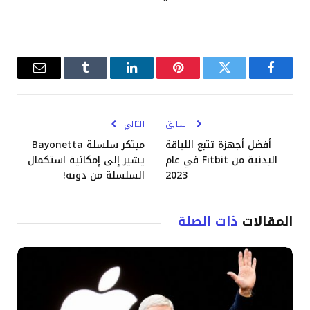
فيسبوك
تويتر
بينتيريست
لينكدإن
Tumblr
البريد
الإلكترو
السابق
التالي
أفضل أجهزة تتبع اللياقة
مبتكر سلسلة Bayonetta
البدنية من Fitbit في عام
يشير إلى إمكانية استكمال
2023
السلسلة من دونه!
المقالات
ذات الصلة