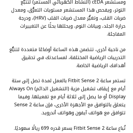
ومستشعر cEDA (النشاط الكهربائي المستمر) لتتبُّع
التوتر، ويفحص هذا المستشعر مستويات التعرُّق، ومعدل
ضربات القلب، وتغيُّر معدل ضربات القلب (HRV)، ودرجة
حرارة الجلد، وبيانات النوم، ويحللها بحثًا عن التغييرات
المفاجئة.
من ناحية أخرى، تتضمن هذه الساعة أوضاعًا متعددة لتتبُّع
التدريبات الرياضية المختلفة، لمساعدتك في تحقيق
أهدافك الرياضية الخاصة.
تستمر ساعة Fitbit Sense 2 بالعمل لمدة تصل إلى ستة
أيام مع إيقاف تشغيل مزية (التشغيل الدائم) Always On
Display أو ما يصل إلى ثلاثة أيام مع تفعيلها. وفيما
يتعلق بالتوافق مع الأجهزة الأخرى، فإن ساعة Sense 2
تتوافق مع هواتف آيفون وهواتف أندرويد.
تُباع ساعة Fitbit Sense 2 بسعر قدره
699 ريالًا سعوديًا
.