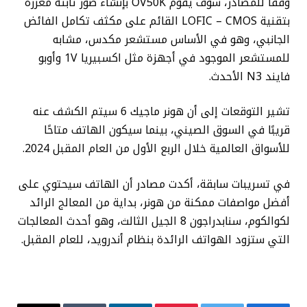
وفقًا للمصادر، سوف يقوم OV50K بإنشاء صور ثابتة معززة
بتقنية LOFIC – CMOS القائم على مكثف تكامل الفائض
الجانبي، وهو في الأساس مستشعر مكدس، مشابه
للمستشعر الموجود في أجهزة مثل اكسبيريا 1V وأوبو
فايند N3 الأحدث.
تشير التوقعات إلى أن هونر ماجيك 6 سيتم الكشف عنه
قريبًا في السوق الصيني، بينما سيكون الهاتف متاحًا
للأسواق العالمية خلال الربع الأول من العام المقبل 2024.
في تسريبات سابقة، أكدت مصادر أن الهاتف سيحتوي على
أفضل مواصفات ممكنة من هونر، بداية من المعالج الرائد
لكوالكوم، سنابدراجون 8 الجيل الثالث، وهو أحدث المعالجات
التي ستزود الهواتف الرائدة بنظام أندرويد، للعام المقبل.