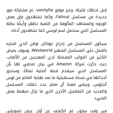
قبل لحظات قليلة، وعبر موقع vanityfai، تم مشاركة صور
جديدة من مسلسل Fallout، وكما تشاهدون فإن بعض
الوجوه والمشاهد المألوفة من اللعبة تظهر وأيضًا بطلة
المسلسل التي ستحمل اسم
لوسي
كما تشاهدون أدناه.
سيكون المسلسل من إخراج جوناثان نولان الذي اشتره
بالعمل على المسلسل الشهير Westworld، وسوف يعرض
الكثير من الجوانب المفضلة لدى المعجبين من الألعاب،
حيث ذكرت شركة Amazon في بيان صحفي لها بأن
المسلسل الحي سيقدم قصة أصلية تمامًا، وستدور
أحداثها في نسخة مستقبلية ما بعد نهاية العالم من لوس
أنجلوس، ويبقى فقط أن نعلم عدد حلقات المسلسل
والعديد من التفاصيل الأخرى التي ما تزال مبهمة بعض
الشيء.
في وقت سابق، تم الكشف عن أول عرض تشويقي