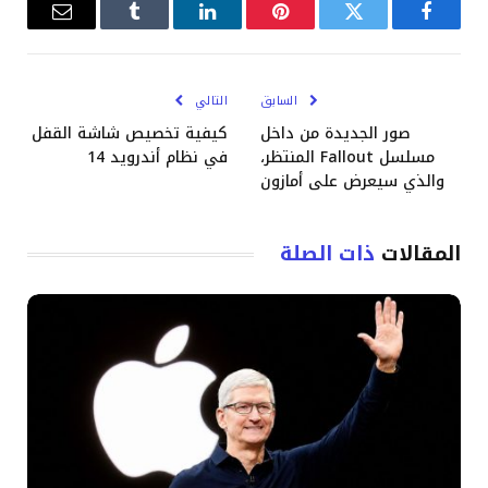
فيسبوك
تويتر
بينتيريست
لينكدإن
Tumblr
البريد
الإلكترو
السابق
التالي
صور الجديدة من داخل
كيفية تخصيص شاشة القفل
مسلسل Fallout المنتظر،
في نظام أندرويد 14
والذي سيعرض على أمازون
المقالات
ذات الصلة