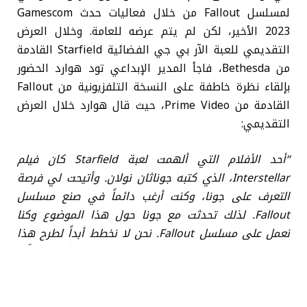
لمسلسل Fallout من خلال فعاليات حدث Gamescom
2023 الأخير، لكن لم يتم عرضه للعامة. وخلال العرض
التقديمي للعبة الآر بي جي الفضائية Starfield القادمة
من Bethesda، فاجأ المدير الإبداعي تود هوارد الحضور
بإلقاء نظرة خاطفة على النسخة التلفزيونية من Fallout
القادمة من Prime Video، حيث قال هوارد خلال العرض
التقديمي:
“أحد الأفلام التي ألهمت لعبة Starfield كان فيلم
Interstellar، الذي كتبه جوناثان نولان. وأتيحت لي فرصة
التعرف على جونا، وكنت أرغب دائماً في صنع مسلسل
Fallout. لذلك تحدثت مع جونا حول هذا الموضوع وكنا
نعمل على مسلسل Fallout. نحن لا نخطط أبداً لطرح هذا
[العرض للعامة]. سيكون هناك عروض تشويقية أكبر لاحقاً”.
شاركونا آرائكم حول الصور الجديدة من المسلسل، وهل
تبدو واعدة؟