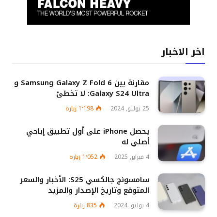
اخر الاخبار
مقارنة بين Samsung Galaxy Z Fold 6 و
Galaxy S24 Ultra: لا تخطئ
25 يوليو, 2024
1٬198
زيارة
يحصل iPhone على أول تطبيق إباحي
أصلي له
4 فبراير, 2025
1٬052
زيارة
سامسونج جالكسي S25: الأخبار والسعر
المتوقع وتاريخ الإصدار والمزيد
4 يوليو, 2024
835
زيارة