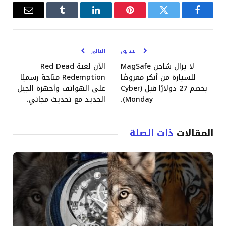
فيسبوك
تويتر
بينتيريست
لينكدإن
Tumblr
البريد
الإلكترو
السابق
التالي
لا يزال شاحن MagSafe
الآن لعبة Red Dead
للسيارة من أنكر معروضًا
Redemption متاحة رسميًا
بخصم 27 دولارًا قبل (Cyber
على الهواتف وأجهزة الجيل
Monday).
الجديد مع تحديث مجاني.
المقالات
ذات الصلة