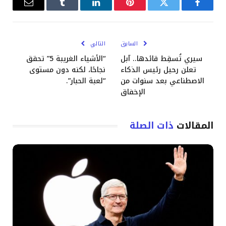
فيسبوك
تويتر
بينتيريست
لينكدإن
Tumblr
البريد
الإلكترو
السابق
التالي
سيري تُسقِط قائدها.. آبل
“الأشياء الغريبة 5” تحقق
تعلن رحيل رئيس الذكاء
نجاحًا، لكنه دون مستوى
الاصطناعي بعد سنوات من
“لعبة الحبار”.
الإخفاق
المقالات
ذات الصلة