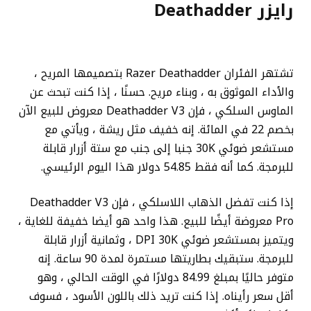
رايزر Deathadder
تشتهر الفئران Razer Deathadder بتصميمها المريح ،
والأداء الموثوق به ، وبناء مريح. حسنًا ، إذا كنت تبحث عن
الماوس السلكي ، فإن Deathadder V3 معروض للبيع الآن
بخصم 22 في المائة. إنه خفيف مثل ريشة ، ويأتي مع
مستشعر ضوئي 30K جنبا إلى جنب مع ستة أزرار قابلة
للبرمجة. كما أنه فقط 54.85 دولار هذا اليوم الرئيسي.
إذا كنت تفضل الذهاب اللاسلكي ، فإن Deathadder V3
Pro معروضة أيضًا للبيع. هذا واحد هو أيضا خفيفة للغاية ،
ويتميز بمستشعر ضوئي DPI 30K ، وثمانية أزرار قابلة
للبرمجة. ستبقيك بطاريتها مستمرة لمدة 90 ساعة. إنه
متوفر حاليًا بمبلغ 84.99 دولارًا في الوقت الحالي ، وهو
أقل سعر رأيناه. إذا كنت تريد ذلك باللون الأسود ، فسوف