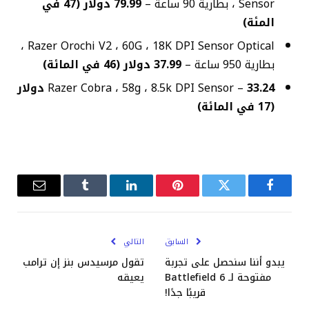
Sensor ، بطارية 90 ساعة –
79.99 دولار (47 في
المئة)
Razer Orochi V2 ، 60G ، 18K DPI Sensor Optical ،
بطارية 950 ساعة –
37.99 دولار (46 في المائة)
Razer Cobra ، 58g ، 8.5k DPI Sensor –
33.24 دولار
(17 في المائة)
فيسبوك
تويتر
بينتيريست
لينكدإن
Tumblr
البريد
الإلكترو
السابق
التالي
يبدو أننا سنحصل على تجربة
تقول مرسيدس بنز إن ترامب
مفتوحة لـ Battlefield 6
يعيقه
قريبًا جدًا!