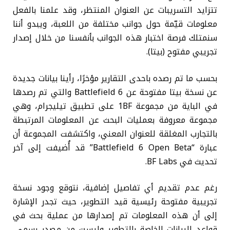
تتزايد التسريبات عن العنوان المنتظر، وقد علمنا بالفعل
معلومات قيّمة حول جوانب مختلفة من اللعبة، ويبدو أننا
سنمتلك فرصة اختبار هذه الجوانب بأنفسنا من خلال إصدار
تجريبي مفتوح (بيتا).
بحسب ما تم رصده باحدى التقارير مؤخرًا، رأينا بيانات جديدة
عن نسخة بيتا مفتوحة عن Battlefield 6 والتي تم رصدها
في الباية من مجموعة 1BF على تطبيق تيليجرام، وهي
مجموعة معروفة بعمليات البحث عن المعلومات المرتبطة
بالتجارب المغلقة للعنوان المعني، واكتشفت المجموعة أن
عبارة “Battlefield 6 Open Beta” قد أُضيفت إلى آخر
تحديث في BF Labs.
رغم عدم تقديم أي تفاصيل إضافية، نتوقع وجود نسخة
تجريبية مفتوحة رئيسية قيد التطوير، حيث تجدر الإشارة
إلى أن هذه المعلومات تم إصدارها من عملية بحث في
قواعد البيانات الخاصة بالتطوير وليست من مصدر رسمي،