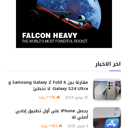
اخر الاخبار
مقارنة بين Samsung Galaxy Z Fold 6 و
Galaxy S24 Ultra: لا تخطئ
25 يوليو, 2024
1٬198
زيارة
يحصل iPhone على أول تطبيق إباحي
أصلي له
4 فبراير, 2025
1٬052
زيارة