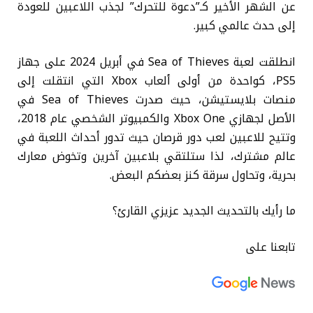
عن الشهر الأخير كـ”دعوة للتحرك” لجذب اللاعبين للعودة
إلى حدث عالمي كبير.
انطلقت لعبة Sea of ​​Thieves في أبريل 2024 على جهاز
PS5، كواحدة من أولى ألعاب Xbox التي انتقلت إلى
منصات بلايستيشن، حيث صدرت Sea of ​​Thieves في
الأصل لجهازي Xbox One والكمبيوتر الشخصي عام 2018،
وتتيح للاعبين لعب دور قرصان حيث تدور أحداث اللعبة في
عالم مشترك، لذا ستلتقي بلاعبين آخرين وتخوض معارك
بحرية، وتحاول سرقة كنز بعضكم البعض.
ما رأيك بالتحديث الجديد عزيزي القارئ؟
تابعنا على