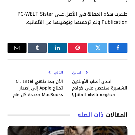
ظهرت هذه المقالة في الأصل على PC-WELT Sister
Publication وتم ترجمتها وتوطينها من الألمانية.
فيسبوك
تويتر
بينتيريست
لينكدإن
Tumblr
البريد
الإلكترو
السابق
التالي
احدى ألعاب الأونلاين
الآن بعد طهي Intel ، لا
الشهيرة ستحصل على خوادم
تحتاج Apple إلى إصدار
مدفوعة بالعام المقبل!
MacBooks جديدة كل عام
المقالات
ذات الصلة