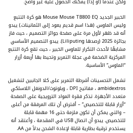
ولكن عندما (أو إذا) يمكنك الحصول عليه غير واضح.
الخبير الجديد Mouse Mouse TB800 EQ هو كرة التتبع
وليس الماوس. (هذا اسم قديم يعود إلى الثمانينات.) يبدو
أنه قد ظهر لأول مرة على صفحة جوائز التصميم ، حيث فاز
بجائزة 2025 (رصدها Liliputing). يبدو التصميم الأساسي
مشابهًا لأحدث التكرار للماوس الخبير ، حيث تقع كرة التتبع
المركزية الضخمة في عجلة التمرير وتحيط بها أربعة أزرار
“الماوس” الأساسية.
تشمل التحسينات أشرطة التمرير على كلا الجانبين لتشغيل
ambidextros ، مفاتيح DPI ، وبلوتوث/الدونغل اللاسلكي
متعدد الأجهزة. تذكر فقرة المواد الترويجية على الصفحة
“أزرار قابلة للتخصيص” – أفترض أن تلك المرفقة من أعلى
– والتي يمكن أن تكون ملزمة حتى 16 مهمة قابلة
للتخصيص. يبدو أن اتصال USB في المقدمة ، وأعتقد أنه
يستخدم ترقية بطارية قابلة لإعادة الشحن بدلاً من AA.