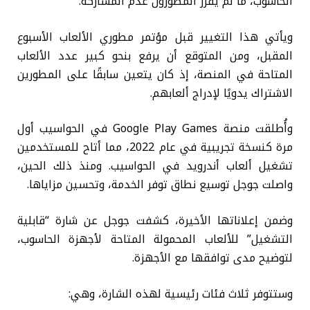
الحاسوب، ما لم يقرر المطورون عدم المشاركة.
ويأتي هذا التغيير قبل مؤتمر مطوري الألعاب الأسبوع
المقبل، ومن المتوقع أن يرفع بنحو كبير عدد الألعاب
المتاحة في المنصة، إذ كان يتعين سابقًا على المطورين
الاشتراك يدويًا لإدراج ألعابهم.
وأُطلقت منصة Google Play Games في الحواسيب أول
مرة كنسخة تجريبية في عام 2022، مما أتاح للمستخدمين
تشغيل ألعاب أندرويد في الحواسيب. ومنذ ذلك الحين،
واصلت جوجل توسيع نطاق توفر الخدمة، وتحسين مزاياها.
وضمن إعلاناتها الأخيرة، كشفت جوجل عن شارة “قابلية
التشغيل” للألعاب المحمولة المتاحة لأجهزة الحاسوب،
لتوضيح مدى توافقها مع الأجهزة.
وستتوفر ثلاث فئات رئيسية لهذه الشارة، وهي: