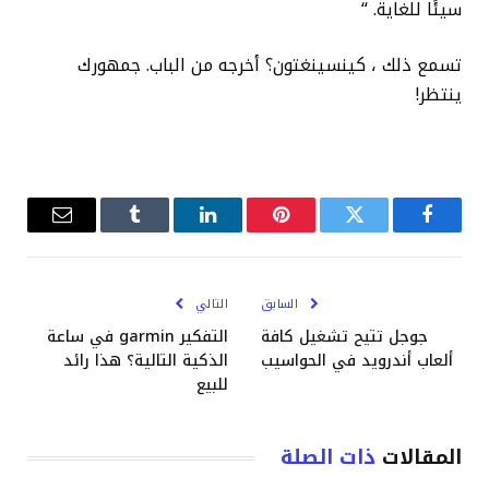
سيئًا للغاية. “
تسمع ذلك ، كينسينغتون؟ أخرجه من الباب. جمهورك
ينتظر!
فيسبوك
تويتر
بينتيريست
لينكدإن
Tumblr
البريد
الإلكترو
السابق
التالي
جوجل تتيح تشغيل كافة
التفكير garmin في ساعة
ألعاب أندرويد في الحواسيب
الذكية التالية؟ هذا رائد
للبيع
المقالات
ذات الصلة