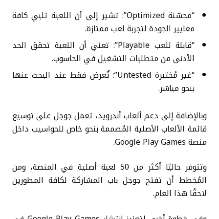
“محسّنة Optimized”: تشير إلى أن اللعبة تلبي كافة
معايير الجودة لتجربة لعب ممتازة.
“قابلة للعب Playable”: تعني أن اللعبة تحقق الحد
الأدنى من متطلبات التشغيل في الحاسوب.
“غير مُختبرة Untested”: تُعرض فقط عند البحث عنها
بنحو مباشر.
وبالإضافة إلى دعم ألعاب أندرويد، تعمل جوجل على توسيع
قائمة الألعاب الأصلية المُصممة بنحو خاص للحواسيب داخل
منصة Google Play Games.
وتتوفر حاليًا أكثر من 50 لعبة أصلية في المنصة، ومن
المُخطط أن تفتح جوجل باب المشاركة لكافة المطورين
لاحقًا هذا العام.
وفي خطوة أخرى لتعزيز انتشار Google Play Games في