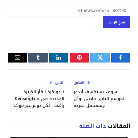
نسخ الرابط
فيسبوك
تويتر
بينتيريست
لينكدإن
Tumblr
البريد
الإلكترو
السابق
التالي
سوف يستكشف أندور
تبدو كرة الفأر الخبيرة
الموسم الثاني ماضي لوثن
الجديدة في Kensington
ومستقبل تمرده
رائعة ، لكن توفر غير مؤكد
المقالات
ذات الصلة