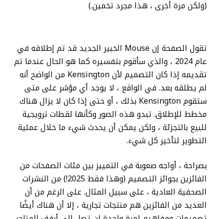
(ولكن مرة أخرى ، هذا مجرد تخمين.)
تقول الصفحة إن Mouse الخبير الجديد قد تم إطلاقه في
عام 2024 ، والذي سأقوم بتفسيره كما هو الحال عندما تم
تقديمه إذا كان التصميم لأن Kensington من الواضح أنه
لم يطلقه بعد. في الواقع ، لا يوجد أي مؤشر على متى
ستقوم Kensington بذلك ، أو حتى إذا كان لا يزال هناك
مخطط للإطلاق. تبدو هذه الصور وكأنها لقطات ترويجية
للبيع بالتجزئة ، ولكن يمكن أن يحدث شيء ما خلال عملية
التطوير لتأخير كل شيء.
بصراحة ، أواجه صعوبة في التمييز بين مئات الصفحات من
الفائزين بجوائز التصميم (وهذا فقط 2025!) من النشرات
الصحفية العادية ، على سبيل المثال. على الرغم من أن
العديد من الفائزين هم منتجات تجارية ، إلا أن هناك أيضًا
تصميمات ومفاهيم لمرة واحدة لن تصل إلى أرفف المتاجر