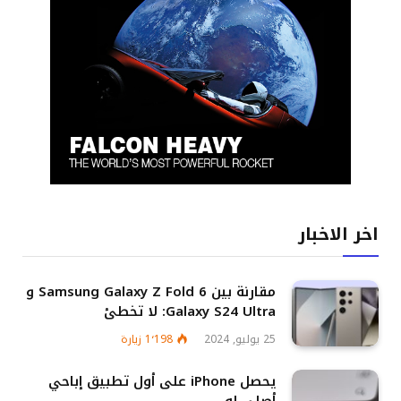
اخر الاخبار
مقارنة بين Samsung Galaxy Z Fold 6 و
Galaxy S24 Ultra: لا تخطئ
25 يوليو, 2024
1٬198
زيارة
يحصل iPhone على أول تطبيق إباحي
أصلي له