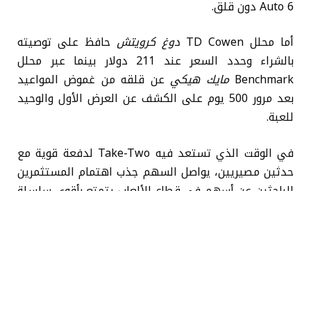
Auto 6 دون قلق.
أما محلل TD Cowen
دوغ كرويتش
حافظ على توصيته
بالشراء وحدد السعر عند 211 دولار بينما عبر محلل
Benchmark
مايك هيكي
عن قلقه من غموض المواعيد
بعد مرور 500 يوم على الكشف عن العرض الأول والوحيد
للعبة.
في الوقت الذي تستعد فيه Take-Two لدفعة قوية مع
حدثين مصيريين، يواصل السهم جذب اهتمام المستثمرين
الباحثين عن أسهم في قطاع الألعاب يتمتع بأقوى سلسلة
إنتاجية وأنجح ألعاب في السوق.
يبقى أن نرى خلال الأيام القليلة القادمة ومع تحديد مصير
لعبة GTA 6 ما اذا كانت ستلتزم بالوعود والوصول خلال هذا
العام ام سيكون هناك مفاجأة أخرى تنتظر الجمهور
المتشوق.