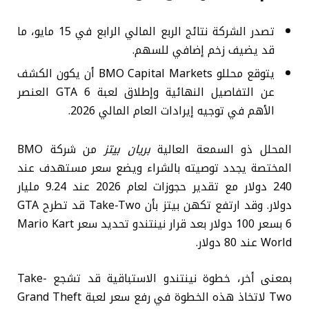
تصدر الشركة نتائج الربع المالي الرابع في 15 مايو، ما
قد يضيف زخم إضافي للسهم.
يتوقع محللو BMO Capital Markets أن يكون الكشف
عن التفاصيل النهائية وإطلاق لعبة GTA 6 العنصر
الأهم في توجيه إيرادات العام المالي 2026.
المحلل ذو السمعة العالية
بريان بيتز
من شركة BMO
المختصة يجدد توصيته بالشراء ويضع سعر مستهدف عند
240 دولار مع تقدير حجوزات لعام 2026 عند 9.24 مليار
دولار. وقد ارتفع تكهن بيتز بأن Take-Two قد تطرح GTA
6 بسعر 100 دولار بعد قرار نينتندو تحديد سعر Mario Kart
World عند 80 دولار.
بمعنى أخر، خطوة نينتندو الاستباقية قد تشجع Take-
Two لاتخاذ هذه الخطوة في رفع سعر لعبة Grand Theft