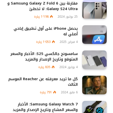
مقارنة بين Samsung Galaxy Z Fold 6 و
Galaxy S24 Ultra: لا تخطئ
25 يوليو, 2024
1٬198
زيارة
يحصل iPhone على أول تطبيق إباحي
أصلي له
4 فبراير, 2025
1٬053
زيارة
سامسونج جالكسي S25: الأخبار والسعر
المتوقع وتاريخ الإصدار والمزيد
4 يوليو, 2024
835
زيارة
كل ما تريد معرفته عن Reacher الموسم
الثالث
6 مايو, 2024
791
زيارة
Samsung Galaxy Watch 7: الأخبار
والسعر المشاع وتاريخ الإصدار والمزيد