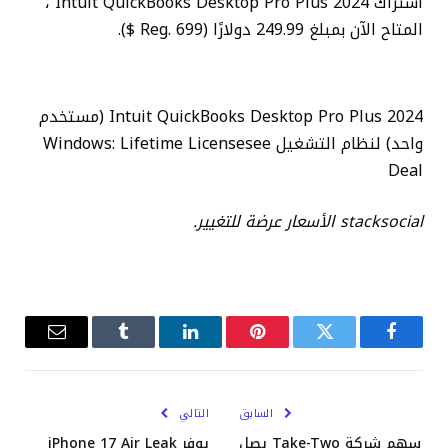
اشتراك Intuit QuickBooks Desktop Pro Plus 2024 ،
المتاح الآن بمبلغ 249.99 دولارًا (Reg. 699 $).
Intuit QuickBooks Desktop Pro Plus 2024 (مستخدم
واحد) لنظام التشغيل Windows: Lifetime Licensesee
Deal
stacksocial
الأسعار عرضة للتغيير.
فيسبوك
تويتر
بينتيريست
لينكدإن
Tumblr
البريد
الإلكترو
السابق
التالي
سهم شركة Take-Two يصل
يوفر iPhone 17 Air Leak