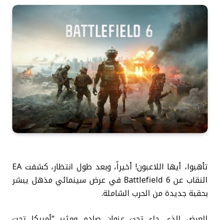
تأهبوا، أيها اللاعبون! أخيراً، وبعد طول انتظار، كشفت EA
النقاب عن Battlefield 6 في عرض سينمائي مذهل يبشر
بحقبة جديدة من الحرب الشاملة.
العرض الذي جاء تحت عنوان صادم ومثير “أمريكا تحت