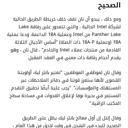
الصحيح
ومع ذلك ، يبدو أن تان تقف خلف خريطة الطريق الحالية
لشركة Intel الحالية ، والتي تتمحور على رقاقة Lake
Panther Lake من Intel وعملية 18A الداعمة. ودعا عملية
18A (وعملية 18A-P ذات الصلة) “أساس الأجيال الثلاثة
القادمة من منتجات عملاء Intel والخادم” ، قال تان ، وهو
يقدم أحجام رقاقة ذات معنى في العقد المقبل.
وقال تان لموظفي الموظفين: “تعتبر بانثر ليك أولويتنا
القصوى لأنها ستعزز قوتنا في دفاتر الملاحظات عبر
المستهلك والمؤسسات”. “يجب علينا أيضًا تحقيق التقدم
المستمر في بحيرة نوفا لإغلاق الفجوات في مساحة سطح
المكتب الراقية.”
وقال إنتل إن أول معالج بانثر ليك يظل على الطريق
الصحيح للبدء في الشحن في وقت لاحق من هذا العام ،