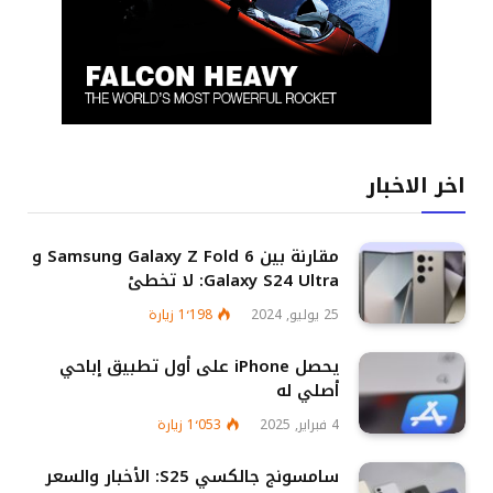
اخر الاخبار
مقارنة بين Samsung Galaxy Z Fold 6 و
Galaxy S24 Ultra: لا تخطئ
25 يوليو, 2024
1٬198
زيارة
يحصل iPhone على أول تطبيق إباحي
أصلي له
4 فبراير, 2025
1٬053
زيارة
سامسونج جالكسي S25: الأخبار والسعر