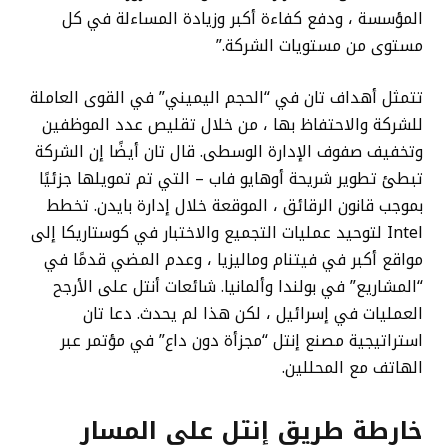
المؤسسة ، ودفع كفاءة أكبر وزيادة المساءلة في كل
مستوى من مستويات الشركة.”
تتمثل أهداف تان في “الحجم اليميني” في القوى العاملة
للشركة والاحتفاظ بها ، من خلال تقليص عدد الموظفين
وتخفيف صفوف الإدارة الوسطى. قال تان أيضًا إن الشركة
تبطئ تطوير شريحة أوهايو فاب – التي تم تمويلها جزئيًا
بموجب قانون الرقائق ، الموقعة خلال إدارة بايدن. تخطط
Intel لتوحيد عمليات التجميع والاختبار في كوستاريكا إلى
مواقع أكبر في فيتنام وماليزيا ، وعدم المضي قدمًا في
“المشاريع” في بولندا وألمانيا. شائعات أنتل على الأرجح
العمليات في إسرائيل ، لكن هذا لم يحدث. دعا تان
استراتيجية مصنع إنتل “مجزأة دون داع” في مؤتمر عبر
الهاتف مع المحللين.
خارطة طريق إنتل على المسار