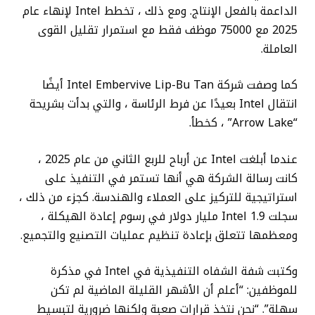
الداعمة بالفعل الإنتاج. ومع ذلك ، تخطط Intel لإنهاء عام
2025 مع 75000 موظف فقط مع استمرار تقليل القوى
العاملة.
كما وصفت شركة Intel Embervive Lip-Bu Tan أيضًا
انتقال Intel بعيدًا عن فرط الرئاسة ، والتي بدأت بشريحة
“Arrow Lake” ، كخطأ.
عندما أبلغت Intel عن أرباح للربع الثاني من عام 2025 ،
كانت رسالة الشركة هي أنها تستمر في التنفيذ على
استراتيجية للتركيز على العملاء والهندسة. كجزء من ذلك ،
سجلت Intel 1.9 مليار دولار في رسوم إعادة الهيكلة ،
ومعظمها تتعلق بإعادة تنظيم عمليات التصنيع والتجميع.
وكتبت شفة الشفاه التنفيذية في Intel في مذكرة
للموظفين: “أعلم أن الأشهر القليلة الماضية لم تكن
سهلة”. “نحن نتخذ قرارات صعبة ولكنها ضرورية لتبسيط