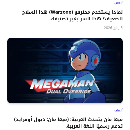
ألعاب
لماذا يستخدم محترفو (Warzone) هذا السلاح
الضعيف؟ هذا السر يغير تصنيفك.
5 يناير, 2026
ألعاب
ميغا مان يتحدث العربية: (ميغا مان: ديول أوفرايد)
تدعم رسميًا اللغة العربية.