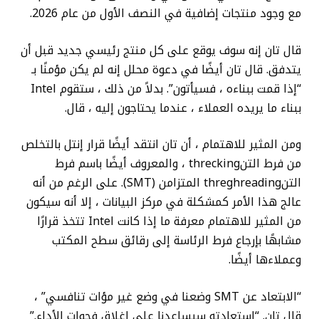
مع وجود منتجات إضافية في النصف الأول من عام 2026.
قال تان إنه سوف يوقع على كل منتج رئيسي جديد قبل أن
يتدفق. قال تان أيضًا في دعوة محلل إنه لم يكن مؤمنًا بـ
“إذا قمت ببناءه ، فسيأتون”. بدلاً من ذلك ، ستقوم Intel
ببناء ما يريده العملاء ، عندما يحتاجون إليه ، قال.
ومن المثير للاهتمام ، أن تان انتقد أيضًا قرار إنتل بالتخلص
من فرط التنthrecking ، والمعروف أيضًا باسم فرط
التنthreghreading المتزامن (SMT). على الرغم من أنه
عالج هذا الأمر كمشكلة في مركز البيانات ، إلا أنه سيكون
من المثير للاهتمام معرفة ما إذا كانت Intel تتخذ قرارًا
مشابهًا بإرجاع فرط الرئاسة إلى رقائق سطح المكتب
وعملاءها أيضًا.
“الابتعاد عن SMT وضعنا في وضع غير مؤات تنافسي” ،
قال تان. “استعادته سيساعدنا على إغلاق فجوات الأداء.”