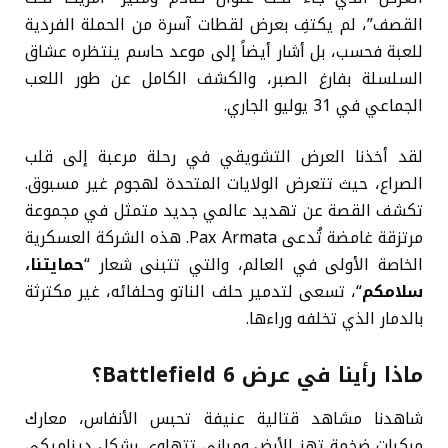
القصف”، لم يكتفِ بعرض لقطات آسرة من الحملة الفردية
للعبة فحسب، بل أشار أيضاً إلى موعد حاسم ينتظره عشاق
السلسلة بفارغ الصبر، والكشف الكامل عن طور اللعب
الجماعي في 31 يوليو الجاري.
لقد أخذنا العرض التشويقي في رحلة مرعبة إلى قلب
الصراع، حيث تتعرض الولايات المتحدة لهجوم غير مسبوق.
تكشف القصة عن تهديد عالمي جديد متمثل في مجموعة
مرتزقة غامضة تُدعى Pax Armata. هذه الشركة العسكرية
الخاصة الأولى في العالم، والتي تتبنى شعار “
حمايتنا،
سلامكم
“، تسعى لتدمير حلف الناتو وحلفائه، غير مكترثة
بالدمار الذي تخلفه وراءها.
ماذا رأينا في عرض Battlefield 6؟
شاهدنا مشاهد قتالية عنيفة تحبس الأنفاس، معارك
مركبات ضخمة تهز الأرض ومباني تتهاوى بشكل ديناميكي