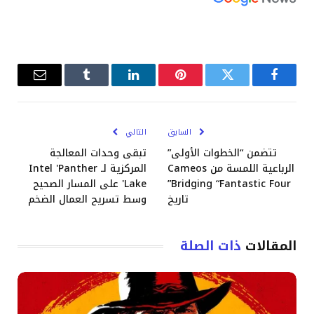
فيسبوك
تويتر
بينتيريست
لينكدإن
Tumblr
البريد
الإلكترو
السابق
التالي
تتضمن “الخطوات الأولى”
تبقى وحدات المعالجة
الرباعية اللمسة من Cameos
المركزية لـ Intel 'Panther
Bridging “Fantastic Four”
Lake' على المسار الصحيح
تاريخ
وسط تسريح العمال الضخم
المقالات
ذات الصلة