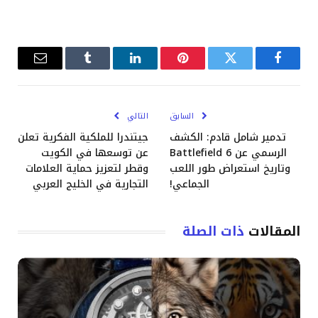
فيسبوك
تويتر
بينتيريست
لينكدإن
Tumblr
البريد
الإلكترو
السابق
التالي
تدمير شامل قادم: الكشف
جيتندرا للملكية الفكرية تعلن
الرسمي عن Battlefield 6
عن توسعها في الكويت
وتاريخ استعراض طور اللعب
وقطر لتعزيز حماية العلامات
الجماعي!
التجارية في الخليج العربي
المقالات
ذات الصلة