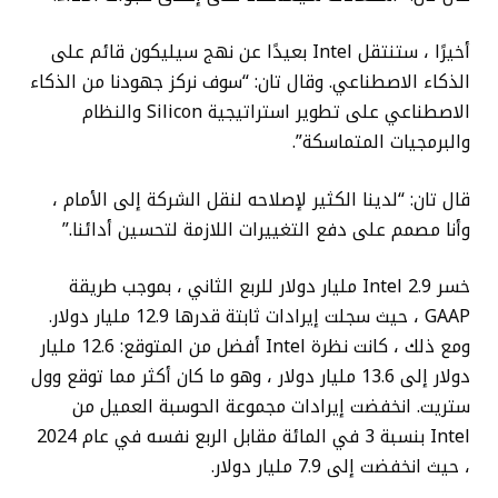
أخيرًا ، ستنتقل Intel بعيدًا عن نهج سيليكون قائم على
الذكاء الاصطناعي. وقال تان: “سوف نركز جهودنا من الذكاء
الاصطناعي على تطوير استراتيجية Silicon والنظام
والبرمجيات المتماسكة”.
قال تان: “لدينا الكثير لإصلاحه لنقل الشركة إلى الأمام ،
وأنا مصمم على دفع التغييرات اللازمة لتحسين أدائنا.”
خسر Intel 2.9 مليار دولار للربع الثاني ، بموجب طريقة
GAAP ، حيث سجلت إيرادات ثابتة قدرها 12.9 مليار دولار.
ومع ذلك ، كانت نظرة Intel أفضل من المتوقع: 12.6 مليار
دولار إلى 13.6 مليار دولار ، وهو ما كان أكثر مما توقع وول
ستريت. انخفضت إيرادات مجموعة الحوسبة العميل من
Intel بنسبة 3 في المائة مقابل الربع نفسه في عام 2024
، حيث انخفضت إلى 7.9 مليار دولار.