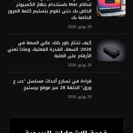
ما الذي يحتاجه الكمبيوتر المحمول الجيد للألعاب؟ معالج
سريع وبطاقة رسوميات رائعة وذاكرة وصول عشوائي كبيرة
ومساحة تخزين مناسبة. ولن تعرف ذلك… لقد رصدت للتو
هذه المجموعة الدقيقة في الكمبيوتر المحمول MSI
Cyborg المعروض للبيع في Best Buy مقابل 900 دولار.
يعمل بمعالج Intel Core i7-13620H الذي يمكنه التعامل
مع أي لعبة أو تطبيق تقريبًا، بالإضافة إلى ذاكرة الوصول
العشوائي (RAM) التي تبلغ سعتها 16 جيجابايت، يمكنك
الاطمئنان إلى أن هذا الكمبيوتر المحمول MSI أكثر من
كافٍ للقيام بكل ما تريد، بدءًا من لعب لعبتك المفضلة.
ألعاب للعمل متعدد المهام. (إذا لم يكن هذا كافيًا
بالنسبة لك، فيمكنك لاحقًا ترقية ذاكرة الوصول العشوائي