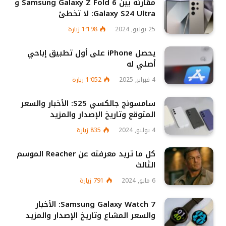
مقارنة بين Samsung Galaxy Z Fold 6 و
Galaxy S24 Ultra: لا تخطئ
25 يوليو, 2024
1٬198
زيارة
يحصل iPhone على أول تطبيق إباحي
أصلي له
4 فبراير, 2025
1٬052
زيارة
سامسونج جالكسي S25: الأخبار والسعر
المتوقع وتاريخ الإصدار والمزيد
4 يوليو, 2024
835
زيارة
كل ما تريد معرفته عن Reacher الموسم
الثالث
6 مايو, 2024
791
زيارة
Samsung Galaxy Watch 7: الأخبار
والسعر المشاع وتاريخ الإصدار والمزيد