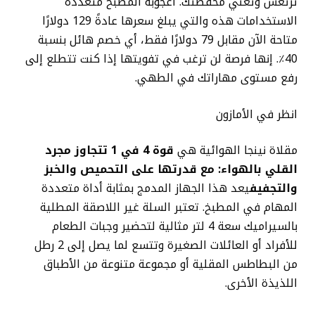
ترتعش وتغني محفظتك. أعجوبة المطبخ متعددة
الاستخدامات هذه والتي يبلغ سعرها عادةً 129 دولارًا
متاحة الآن مقابل 79 دولارًا فقط، أي خصم هائل بنسبة
40٪. إنها فرصة لن ترغب في تفويتها إذا كنت تتطلع إلى
رفع مستوى مهاراتك في الطهي.
انظر في الأمازون
مقلاة نينجا الهوائية هي
قوة 4 في 1 تتجاوز مجرد
القلي بالهواء: مع قدرتها على التحميص والخبز
والتجفيف
يعد هذا الجهاز المدمج بمثابة أداة متعددة
المهام في المطبخ. تعتبر السلة غير اللاصقة المطلية
بالسيراميك سعة 4 لتر مثالية لتحضير وجبات الطعام
للأفراد أو العائلات الصغيرة وتتسع لما يصل إلى 2 رطل
من البطاطس المقلية أو مجموعة متنوعة من الأطباق
اللذيذة الأخرى.