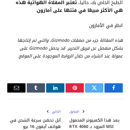
الطبخ الخاص بك. حالياً،
تعتبر المقلاة الهوائية هذه
هي الأكثر مبيعًا في فئتها على أمازون
.
انظر في الأمازون
هذه المقالة جزء من صفقات Gizmodo، والتي تم إنتاجها
بشكل منفصل عن فريق التحرير. قد يحصل Gizmodo على
عمولة عند الشراء من خلال الروابط الموجودة على الموقع.
فيسبوك
تويتر
بينتيريست
لينكدإن
Tumblr
البريد
الإلكترو
السابق
التالي
يعد هذا الكمبيوتر المحمول
آبل تحسّن سرعة الشحن في
MSI المزود بـ RTX 4060
هواتف آيفون 16 برو