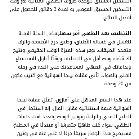
التسخين المسبق للوحدة ظروف الطهي المثالية مع وقت
التسخين المسبق الموصى به لمدة 3 دقائق للحصول على
أفضل النتائج.
التنظيف بعد الطهي أمر سهل
بفضل السلة الآمنة
للغسل في غسالة الأطباق، وطبق درج الأطعمة والرف
متعدد الطبقات. توفر هذه الميزة الوقت الحقيقي وتتيح
لك قضاء وقت أقل في التنظيف ووقتًا أطول للاستمتاع
بإبداعاتك في الطهي. لمساعدتك على البدء في رحلة
القلي بالهواء، تأتي مقلاة نينجا الهوائية مع كتيب مكون
من 20 وصفة.
عند هذا السعر المذهل على أمازون، تمثل مقلاة نينجا
الهوائية قيمة استثنائية مقابل المال. إنه استثمار في
الطبخ الصحي والراحة وتوفير الوقت وتعدد استخدامات
الطهي. سواء كنت طاهيًا متمرسًا أو مبتدئًا في المطبخ،
فسيصبح هذا الجهاز سريعًا جزءًا لا غنى عنه في روتين