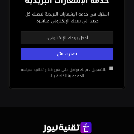
إلى 64 جيجابايت.)
ثم هناك بطاقة الرسومات. يتميز طراز MSI Cyborg ببطاقة
رسومات Nvidia GeForce RTX 4060 القوية والجاهزة
لتقديم مرئيات رائعة، مما يسمح لك بدفع إعدادات
الرسومات هذه إلى أعلى مستوى ممكن في جميع الألعاب
باستثناء الألعاب الأكثر تطلبًا. ومع شاشته مقاس 14 بوصة
مع معدل تحديث يبلغ 144 هرتز، سيكون سلسًا وغامرًا.
يتميز هذا الكمبيوتر المحمول أيضًا بمحرك SSD بسعة 512
جيجابايت يوفر سرعات تحميل سريعة، ليس فقط لألعاب
الفيديو ولكن لنظام التشغيل الخاص بك أيضًا. وكل ذلك
مزود باتصال متعدد الاستخدامات عبر منفذ HDMI ومنفذ
DisplayPort 1.4 ومنفذي USB-A 3.2 ومدخل ميكروفون
ومقبس سماعة رأس ومنفذ Ethernet ودعم Bluetooth
5.2 وWi-Fi 6.