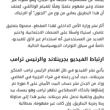
معتاد وغير مفهوم علميًا. وفقًا للفيلم الوثائقي، يُعتقد
أن هذا البطريق يعاني من نوع من “الجنون” أو الارتباك.
أثار نشر وزارة الأمن الداخلي لهذا المقطع، مصحوبًا بتعليق
غامض، استياءً واسعًا على المنصات الاجتماعية. واعتبر
العديد من المستخدمين أنه استخدام غير لائق للفيديو،
خاصةً في سياق التوترات الجيوسياسية الحالية.
ارتباط الفيديو بجرينلاند والرئيس ترامب
يأتي نشر الفيديو في ظل اهتمام الرئيس ترامب المتكرر
بجرينلاند، حيث أبدى رغبته في شراء الجزيرة في الماضي.
وزاد من الجدل نشر حساب البيت الأبيض على X صورة تم
إنشاؤها بالذكاء الاصطناعي تظهر ترامب وهو يمسك بيد
بطريق وخلفية تحمل علم جرينلاند. يشير هذا إلى محاولة
ربط رمزية البطريق، وإن كانت غير مفهومة، بمطالبة
الرئيس ترامب بالجزيرة.