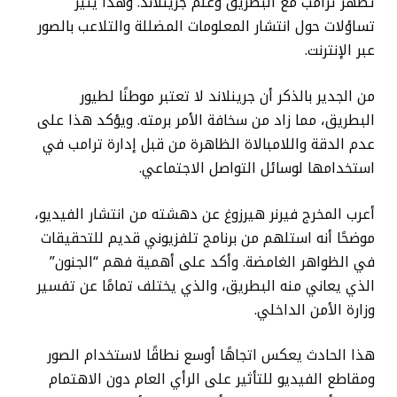
تظهر ترامب مع البطريق وعلم جرينلاند. وهذا يثير
تساؤلات حول انتشار المعلومات المضللة والتلاعب بالصور
عبر الإنترنت.
من الجدير بالذكر أن جرينلاند لا تعتبر موطنًا لطيور
البطريق، مما زاد من سخافة الأمر برمته. ويؤكد هذا على
عدم الدقة واللامبالاة الظاهرة من قبل إدارة ترامب في
استخدامها لوسائل التواصل الاجتماعي.
أعرب المخرج فيرنر هيرزوغ عن دهشته من انتشار الفيديو،
موضحًا أنه استلهم من برنامج تلفزيوني قديم للتحقيقات
في الظواهر الغامضة. وأكد على أهمية فهم “الجنون”
الذي يعاني منه البطريق، والذي يختلف تمامًا عن تفسير
وزارة الأمن الداخلي.
هذا الحادث يعكس اتجاهًا أوسع نطاقًا لاستخدام الصور
ومقاطع الفيديو للتأثير على الرأي العام دون الاهتمام