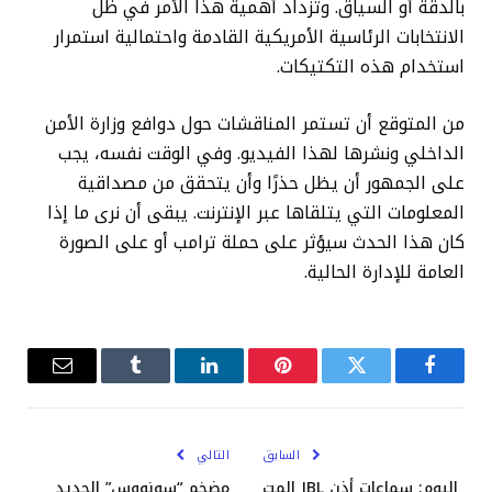
بالدقة أو السياق. وتزداد أهمية هذا الأمر في ظل
الانتخابات الرئاسية الأمريكية القادمة واحتمالية استمرار
استخدام هذه التكتيكات.
من المتوقع أن تستمر المناقشات حول دوافع وزارة الأمن
الداخلي ونشرها لهذا الفيديو. وفي الوقت نفسه، يجب
على الجمهور أن يظل حذرًا وأن يتحقق من مصداقية
المعلومات التي يتلقاها عبر الإنترنت. يبقى أن نرى ما إذا
كان هذا الحدث سيؤثر على حملة ترامب أو على الصورة
العامة للإدارة الحالية.
فيسبوك
تويتر
بينتيريست
لينكدإن
Tumblr
البريد
الإلكترو
السابق
التالي
اليوم: سماعات أذن JBL المت
مضخم “سونووس” الجديد