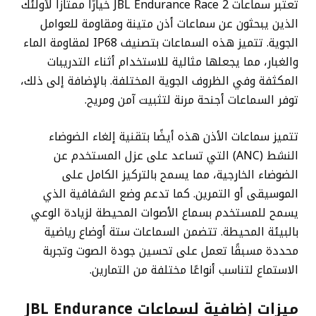
تعتبر سماعات JBL Endurance Race 2 خيارًا ممتازًا لأولئك
الذين يبحثون عن سماعات أذن متينة ومقاومة للعوامل
الجوية. تتميز هذه السماعات بتصنيف IP68 لمقاومة الماء
والغبار، مما يجعلها مثالية للاستخدام أثناء التدريبات
المكثفة وفي الظروف الجوية المختلفة. بالإضافة إلى ذلك،
توفر السماعات أجنحة مرنة لتثبيت آمن ومريح.
تتميز سماعات الأذن هذه أيضًا بتقنية إلغاء الضوضاء
النشط (ANC) التي تساعد على عزل المستخدم عن
الضوضاء الخارجية، مما يسمح بالتركيز الكامل على
الموسيقى أو التمرين. كما تدعم وضع الشفافية الذي
يسمح للمستخدم بسماع الأصوات المحيطة لزيادة الوعي
بالبيئة المحيطة. تتضمن السماعات ستة أوضاع رياضية
محددة مسبقًا تعمل على تحسين جودة الصوت وتجربة
الاستماع لتناسب أنواعًا مختلفة من التمارين.
ميزات إضافية لسماعات JBL Endurance