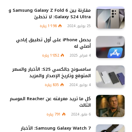
مقارنة بين Samsung Galaxy Z Fold 6 و
Galaxy S24 Ultra: لا تخطئ
25 يوليو, 2024
1٬198
زيارة
يحصل iPhone على أول تطبيق إباحي
أصلي له
4 فبراير, 2025
1٬052
زيارة
سامسونج جالكسي S25: الأخبار والسعر
المتوقع وتاريخ الإصدار والمزيد
4 يوليو, 2024
835
زيارة
كل ما تريد معرفته عن Reacher الموسم
الثالث
6 مايو, 2024
791
زيارة
Samsung Galaxy Watch 7: الأخبار