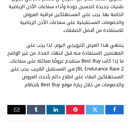
تقنيات جديدة لتحسين جودة وأداء سماعات الأذن الرياضية
الخاصة بها. يجب على المستهلكين مراقبة العروض
والخصومات المستقبلية على سماعات الأذن الرياضية
للاستفادة من أفضل الصفقات.
ينتهي هذا العرض الترويجي اليوم، لذا يجب على
المهتمين الاستفادة منه قبل انتهاء المدة. من غير الواضح
ما إذا كانت Best Buy ستقدم عروضًا مماثلة على سماعات
JBL Endurance Race 2 في المستقبل القريب. يجب على
المستهلكين البقاء على اطلاع دائم بأحدث العروض
والخصومات من خلال زيارة موقع Best Buy بانتظام.
فيسبوك
تويتر
بينتيريست
لينكدإن
Tumblr
البريد
الإلكترو