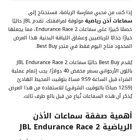
إذا كنت من محبي ممارسة الرياضة، فستحتاج إلى
سماعات أذن رياضية
موثوقة لمرافقتك. تقدم JBL حاليًا
خصمًا كبيرًا على سماعات Endurance Race 2، مما يجعلها
خيارًا جذابًا للرياضيين وعشاق اللياقة البدنية. هذا العرض
المحدود متاح اليوم فقط في متجر Best Buy.
يُقدم Best Buy حاليًا سماعات JBL Endurance Race 2
باللون الأرجواني بسعر مخفض 40 دولارًا. يجب إتمام عملية
الشراء قبل الساعة 9:59 مساءً بتوقيت المحيط الهادئ
(12:59 صباحًا بالتوقيت الشرقي) للاستفادة من هذا العرض.
يُذكر أن هذه السماعات تُباع من قبل بائع طرف ثالث.
أهمية صفقة سماعات الأذن
الرياضية JBL Endurance Race 2