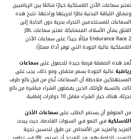
تعتبر سماعات الأذن اللاسلكية خيارًا شائعًا بين الرياضيين
وعشاق اللياقة البدنية نظرًا لحريتها وراحتها. تتيح هذه
السماعات للمستخدمين التحرك بحرية دون الحاجة إلى
القلق بشأن الأسلاك المتشابكة. تعتبر سماعات JBL
Endurance Race 2 مثالًا جيدًا على سماعات الأذن
اللاسلكية عالية الجودة التي توفر أداءً ممتازًا.
تُعد هذه الصفقة فرصة جيدة للحصول على
سماعات
رياضية
عالية الجودة بسعر مخفض. ومع ذلك، يجب على
المستهلكين ملاحظة أن السماعات تُباع من قبل بائع طرف
ثالث. بالنسبة لأولئك الذين يفضلون الشراء مباشرة من بائع
تجزئة، هناك خيار الشراء مقابل 10 دولارات إضافية.
من المتوقع أن يستمر الطلب على
سماعات الأذن
اللاسلكية
في النمو في السنوات القادمة، حيث يبحث
المزيد والمزيد من الأشخاص عن طرق لتحسين تجربة
التمرين الخاصة بهم. من المرجح أن تستمر JBL في تطوير