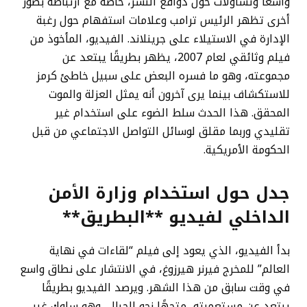
واسعًا وتساؤلات حول دوافع النشر، خاصةً مع ارتباطه بصور
أخرى تظهر الرئيس ترامب وعلامات استفهام حول رغبة
الإدارة في الاستيلاء على جرينلاند. الفيديو، المأخوذ من
فيلم وثائقي لعام 2007، يظهر بطريقًا يبتعد عن
مجموعته، وهو ما فسره البعض على سبيل خاطئ كرمز
للاستكشاف بينما يرى آخرون أنه يمثل العزلة والموت
المحقق. هذا الحدث سلط الضوء على استخدام غير
تقليدي وربما مقلق لوسائل التواصل الاجتماعي من قبل
الحكومة الأمريكية.
جدل حول استخدام وزارة الأمن
الداخلي لفيديو **البطريق**
بدأ الفيديو، الذي يعود إلى فيلم “لقاءات في نهاية
العالم” للمخرج فيرنر هيرزوغ، في الانتشار على نطاق واسع
في وقت سابق من هذا الشهر. ويرصد الفيديو بطريقًا
يبتعد عن مستعمرته، متجهًا نحو الجبال، وهو سلوك غير