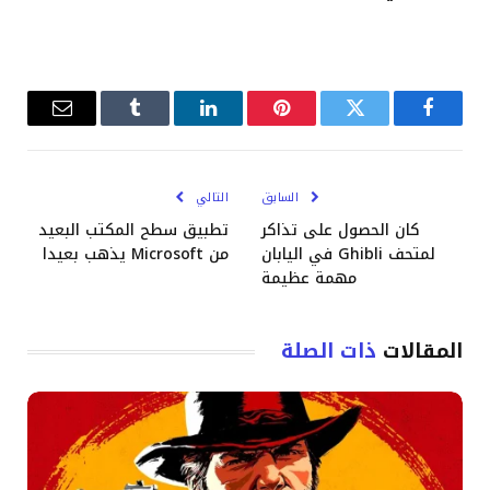
فيسبوك
تويتر
بينتيريست
لينكدإن
Tumblr
البريد
الإلكترو
السابق
التالي
كان الحصول على تذاكر
تطبيق سطح المكتب البعيد
لمتحف Ghibli في اليابان
من Microsoft يذهب بعيدا
مهمة عظيمة
المقالات
ذات الصلة