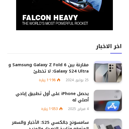
اخر الاخبار
مقارنة بين Samsung Galaxy Z Fold 6 و
Galaxy S24 Ultra: لا تخطئ
25 يوليو, 2024
1٬198
زيارة
يحصل iPhone على أول تطبيق إباحي
أصلي له
4 فبراير, 2025
1٬053
زيارة
سامسونج جالكسي S25: الأخبار والسعر
المتوقع وتاريخ الإصدار والمزيد