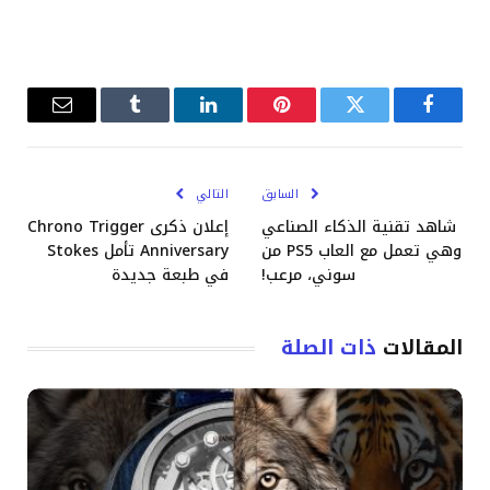
فيسبوك
تويتر
بينتيريست
لينكدإن
Tumblr
البريد
الإلكترو
السابق
التالي
شاهد تقنية الذكاء الصناعي
إعلان ذكرى Chrono Trigger
وهي تعمل مع العاب PS5 من
Anniversary تأمل Stokes
سوني، مرعب!
في طبعة جديدة
المقالات
ذات الصلة