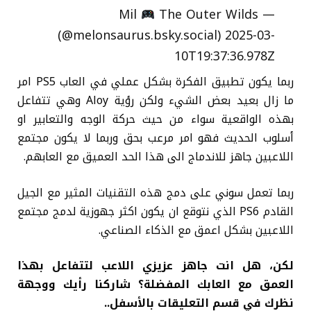
The Outer Wilds
— Mil
(@melonsaurus.bsky.social) 2025-03-
10T19:37:36.978Z
ربما يكون تطبيق الفكرة بشكل عملي في العاب PS5 امر
ما زال بعيد بعض الشيء ولكن رؤية Aloy وهي تتفاعل
بهذه الواقعية سواء من حيث حركة الوجه والتعابير او
أسلوب الحديث فهو امر مرعب بحق وربما لا يكون مجتمع
اللاعبين جاهز للاندماج الى هذا الحد العميق مع العابهم.
ربما تعمل سوني على دمج هذه التقنيات المثير مع الجيل
القادم PS6 الذي نتوقع ان يكون اكثر جهوزية لدمج مجتمع
اللاعبين بشكل اعمق مع الذكاء الصناعي.
لكن، هل انت جاهز عزيزي اللاعب لتتفاعل بهذا
العمق مع العابك المفضلة؟ شاركنا رأيك ووجهة
نظرك في قسم التعليقات بالأسفل..