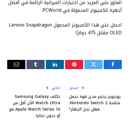
العثور على المزيد من اختيارات الميزانية الرائعة في أفضل
أجهزة الكمبيوتر المحمولة في PCWorld.
احصل على هذا الكمبيوتر المحمول Lenovo Snapdragon
OLED مقابل 475 دولارًا
فيسبوك
تويتر
بينتيريست
لينكدإن
Tumblr
البريد
الإلكترو
السابق
التالي
يوتيوبر يختبر مدى قوة تحمل
تكلف Samsung Galaxy
شاشة Nintendo Switch 2،
Watch Ultra الآن أقل من
فهل نجح الجهاز؟
Apple Watch Series 10 مع
أو بدون تجارة