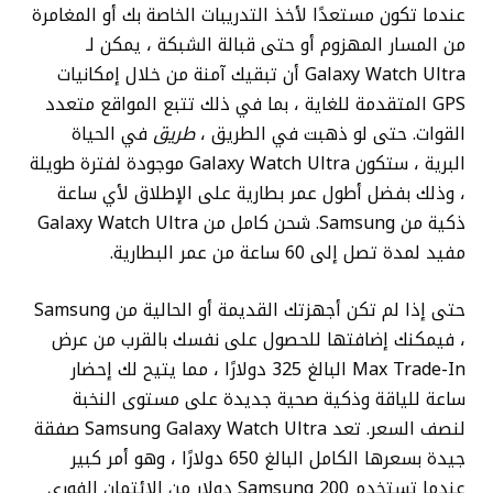
عندما تكون مستعدًا لأخذ التدريبات الخاصة بك أو المغامرة
من المسار المهزوم أو حتى قبالة الشبكة ، يمكن لـ
Galaxy Watch Ultra أن تبقيك آمنة من خلال إمكانيات
GPS المتقدمة للغاية ، بما في ذلك تتبع المواقع متعدد
القوات. حتى لو ذهبت في الطريق ،
طريق
في الحياة
البرية ، ستكون Galaxy Watch Ultra موجودة لفترة طويلة
، وذلك بفضل أطول عمر بطارية على الإطلاق لأي ساعة
ذكية من Samsung. شحن كامل من Galaxy Watch Ultra
مفيد لمدة تصل إلى 60 ساعة من عمر البطارية.
حتى إذا لم تكن أجهزتك القديمة أو الحالية من Samsung
، فيمكنك إضافتها للحصول على نفسك بالقرب من عرض
Max Trade-In البالغ 325 دولارًا ، مما يتيح لك إحضار
ساعة للياقة وذكية صحية جديدة على مستوى النخبة
لنصف السعر. تعد Samsung Galaxy Watch Ultra صفقة
جيدة بسعرها الكامل البالغ 650 دولارًا ، وهو أمر كبير
عندما تستخدم Samsung 200 دولار من الائتمان الفوري