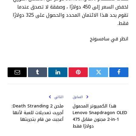
لخفض السعر إلى 450 دولارًا ، وصفقة لا تصدق عندما
تقوم بحد هذا الائتمان المحدد والحصول على 325 دولارًا
فقط.
انظر في سامسونج
فيسبوك
تويتر
بينتيريست
لينكدإن
Tumblr
البريد
الإلكترو
السابق
التالي
هذا الكمبيوتر المحمول
ملحن Death Stranding 2:
Lenovo Snapdragon OLED
أجريت تعديلات للعبة لأنها
2-in-1 مجنون مقابل 475
أعجبت من قام بتجربتها
دولارًا فقط