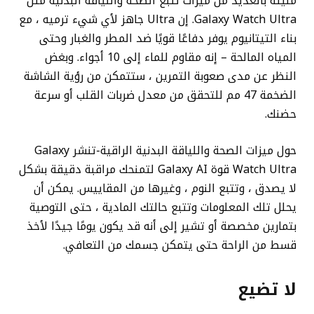
مليئة بالعديد من ميزات تتبع الصحة واللياقة البدنية مثل
Galaxy Watch Ultra. إن Ultra جاهز لأي شيء ترميه ، مع
بناء التيتانيوم يوفر دفاعًا قويًا ضد المطر والغبار وحتى
المياه المالحة – إنه مقاوم للماء إلى 10 أجواء. وبغض
النظر عن مدى صعوبة التمرين ، ستتمكن من رؤية الشاشة
الضخمة 47 مم للتحقق من معدل ضربات القلب أو سرعة
حضنك.
حول ميزات الصحة واللياقة البدنية الراقية-تنشر Galaxy
Watch Ultra قوة Galaxy AI لتمنحك مراقبة دقيقة بشكل
لا يصدق ، وتتبع النوم ، وغيرها من المقاييس. يمكن أن
يحلل تلك المعلومات وتتبع حالتك المادية ، حتى التوصية
بتمارين مخصصة أو تشير إلى أنه قد يكون يومًا جيدًا لأخذ
قسط من الراحة حتى يتمكن جسمك من التعافي.
لا تضيع