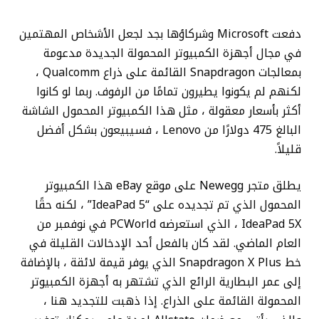
دفعت Microsoft وشركاؤها بجد لجعل الأشخاص المهتمين
في مجال أجهزة الكمبيوتر المحمولة الجديدة مدعومة
بمعالجات Snapdragon القائمة على ذراع Qualcomm ،
لكنهم لم يكونوا يطيرون تمامًا من الرفوف. ربما لو كانوا
أكثر بأسعار معقولة ، مثل هذا الكمبيوتر المحمول الشاشة
البالغ 475 دولارًا من Lenovo ، فسيبيعون بشكل أفضل
قليلاً.
يطلق متجر Newegg على موقع eBay هذا الكمبيوتر
المحمول الذي تم تجديده على “IdeaPad 5” ، لكنه حقًا
IdeaPad 5X ، الذي استعرضه PCWorld في نوفمبر من
العام الماضي. لقد كان بالفعل أحد الإدخالات القليلة في
خط Snapdragon X Plus الذي يوفر قيمة لائقة ، بالإضافة
إلى عمر البطارية الرائع الذي تشتهر به أجهزة الكمبيوتر
المحمولة القائمة على الذراع. إذا ذهبت للتجديد هنا ،