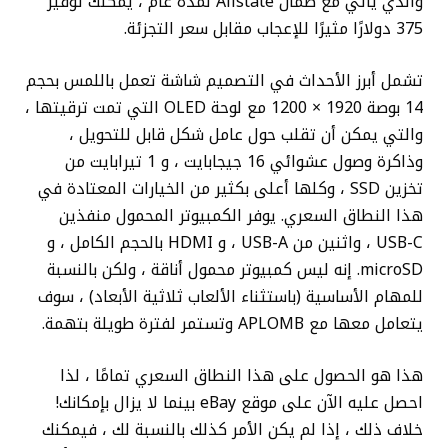
والذي يأتي مع ضمان Allstate لمدة عام ، يمكنك توفير
375 دولارًا مثيرًا للإعجاب مقابل سعر التجزئة.
تشمل أبرز الأحداث في التصميم شاشة تعمل باللمس بحجم
14 بوصة 1920 × 1200 مع لوحة OLED التي تمت ترقيتها ،
والتي يمكن أن تقلب حول عامل شكل قابل للتحويل ،
وذاكرة وصول عشوائي 16 جيجابايت ، و 1 تيرابايت من
تخزين SSD ، وكلها أعلى بكثير من الخيارات المعتادة في
هذا النطاق السعري. يوفر الكمبيوتر المحمول منفذين
USB-C ، واثنين من USB-A ، و HDMI بالحجم الكامل ، و
microSD. إنه ليس كمبيوتر محمول أناقة ، ولكن بالنسبة
للمهام الأساسية (باستثناء الألعاب ثلاثية الأبعاد) ، سوف
يتعامل معها مع APLOMB وتستمر لفترة طويلة بتهمة.
هذا هو الحصول على هذا النطاق السعري تمامًا ، لذا
احصل عليه الآن على موقع eBay بينما لا يزال بإمكانك!
خلاف ذلك ، إذا لم يكن الأمر كذلك بالنسبة لك ، فيمكنك