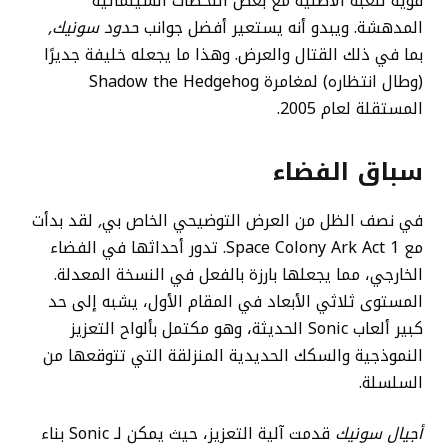
قوية للعبة الأصلية مع بعض اللحظات السينمائية
المدهشة. ويبدو أنه يستعير أفضل جوانب
حدود سونيك,
بما في ذلك القتال والعرض. وهذا ما يجعله خليفة جديرًا
(وطال انتظاره) لمغامرة Shadow the Hedgehog
المستقلة لعام 2005.
سباق الفضاء
في نصف الظل من العرض التوضيحي الخاص بي
,
لقد بدأت
مع Space Colony Ark Act 1. تدور أحداثها في الفضاء
الخارجي، مما يجعلها بارزة بالفعل في النسخة المعدلة.
المستوى ثلاثي الأبعاد في المقام الأول، يشبه إلى حد
كبير ألعاب Sonic الحديثة، وهو مكتمل بألواح التعزيز
النموذجية والسكك الحديدية المنزلقة التي تتوقعها من
السلسلة.
أجيال سونيك
قدمت آلية التعزيز، حيث يمكن لـ Sonic بناء