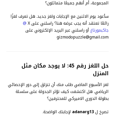
المجموعة، أم أنهم جميعًا متماثلون؟
سأعود يوم الاثنين مع الإجابات ولغز جديد. هل تعرف لغزًا
رائعًا تعتقد أنه يجب عرضه هنا؟ راسلني على X
@
جاكبمورتاغ
أو راسلني عبر البريد الإلكتروني على
gizmodopuzzle@gmail.com
حل اللغز رقم 45: لا يوجد مكان مثل
المنزل
لغز الأسبوع الماضي
طلب منك أن تنزلق إلى دور الإحصائي
الرياضي. هل اكتشفت كيف تؤثر الجدولة على سلسلة
بطولة الدوري الاميركي للمحترفين؟
تصرخ ل
adanarg13
لإجابتك الواضحة.