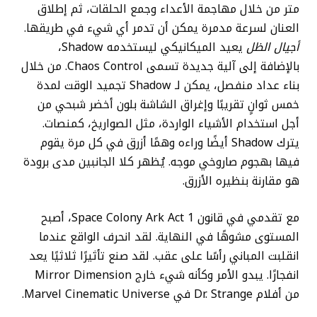
متر من خلال مهاجمة الأعداء وجمع الحلقات، ثم إطلاق
العنان لسرعة مدمرة يمكن أن تدمر أي شيء في طريقها.
أجيال الظل
يعيد الميكانيكي ليستخدمه Shadow،
بالإضافة إلى آلية جديدة تسمى Chaos Control. من خلال
بناء عداد منفصل، يمكن لـ Shadow تجميد الوقت لمدة
خمس ثوانٍ تقريبًا وإغراق الشاشة بلون أخضر شبحي من
أجل استخدام الأشياء الواردة، مثل الصواريخ، كمنصات.
يترك Shadow أيضًا وراءه وهمًا أزرق في كل مرة يقوم
فيها بهجوم صاروخي موجه. يُظهر كلا الجانبين مدى برودة
هو مقارنة بنظيره الأزرق.
مع تقدمي في قانون Space Colony Ark Act 1، أصبح
المستوى مشوهًا في النهاية. لقد انحرف الواقع عندما
انقلبت المباني رأسًا على عقب. لقد صنع تأثيرًا ثلاثيًا يعد
انفجارًا. يبدو الأمر وكأنه شيء خارج Mirror Dimension
من أفلام Dr. Strange في Marvel Cinematic Universe.