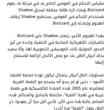
مقياس التحكم في الفوضى الخاص به. في مرحلة ما، يقوم
Biolizard بإنشاء كرة طاقة عملاقة لسحق Shadow.
باستخدام التحكم في الفوضى، يستطيع Shadow إيقاف
الهجوم وإعادته إلى Biolizard.
بهذا الهجوم الأخير، يتغلب Shadow على Biolizard
بالقيثارات الكهربائية الصاخبة في الخلفية. واحدة من أبرز
الحدود الصوتية
كانت الموسيقى التصويرية لها، وأنا سعيد
بذلك
أجيال الظل
عاد مع بعض الألحان الرائعة للاستماع
إليها.
مستويات الظل
أجيال
يتشكل ليكون عودة ممتعة للقنفذ
الأسود – حتى لو لم يبدو أنه ينسجم مع النغمة الغريبة
لمغامرته عام 2005. هذه العبادة الكلاسيكية هي طعنة
غريبة في لهجة “ناضجة”، مكتملة بالبنادق والشتائم. هذه
العناصر غائبة هنا حتى الآن، لكني آمل سرًا أن يعودوا. دع
الظل يقول “اللعنة” مرة أخرى!