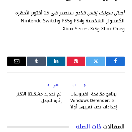
أجيال سونيك إكس شادو
ستصدر في 25 أكتوبر لأجهزة
الكمبيوتر الشخصية وPS4 وPS5 وNintendo Switch
وXbox One وXbox Series X/S.
فيسبوك
تويتر
بينتيريست
لينكدإن
Tumblr
البريد
الإلكترو
السابق
التالي
برنامج مكافحة الفيروسات
تم تجديد مشكلتنا الأكثر
Windows Defender: 5
إثارة للجدل
إعدادات يجب تغييرها أولاً
المقالات
ذات الصلة