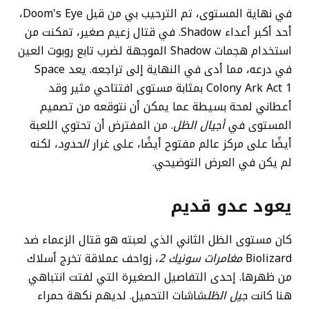
في نهاية المستوى، تم الترحيب بي من قبل Doom's Eye،
أحد أكبر أعداء Shadow. في قتال زعيم صغير، تمكنت من
استخدام هجمات Shadow الموجهة لضرب تابع روبوت العين
في درعه، مما أدى في النهاية إلى تراجعه. يعد Space
Colony Ark Act 1 بمثابة مستوى افتتاحي مثير وقد
أعطاني لمحة بسيطة عما يمكن أن نتوقعه من تصميم
المستوى في
أجيال الظل
. من المفترض أن تحتوي اللعبة
أيضًا على مركز عالم مفتوح أيضًا، على غرار
الحدود
، لكنه
لم يكن في العرض التوضيحي.
يعود عدو قديم
كان مستوى الظل الثاني الذي لعبته هو قتال الزعماء ضد
Biolizard
مغامرات سونيك 2
، زواحف عملاقة تخرج أسلاك
من ظهرها. إحدى التفاصيل الصغيرة التي لفتت انتباهي
هنا كانت
جيل الظل
شاشات التحميل. لديهم نكهة حمراء