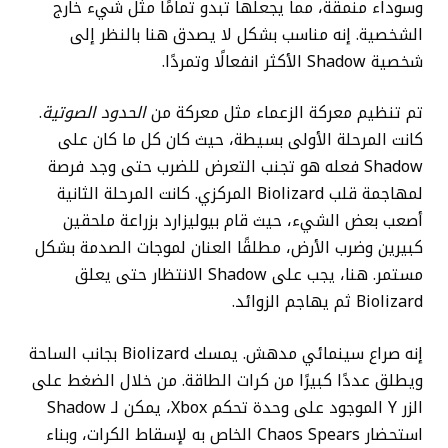
وسوداء منمقة، مما يجعلها تبدو تمامًا مثل شيء خارج
الشخصية. إنه مناسب بشكل لا يصدق هنا بالنظر إلى
شخصية Shadow الأكثر انفعالًا وتمردًا.
تم تنظيم معركة الزعماء مثل معركة من
الحدود الصوتية
.
كانت المرحلة الأولى بسيطة، حيث كان كل ما كان على
Shadow فعله هو تجنب التعرض للضرب حتى وجد فرصة
لمهاجمة قلب Biolizard المركزي. كانت المرحلة الثانية
أصعب بعض الشيء، حيث قام بيوليزارد بزراعة ملحقين
كبيرين وضرب الأرض، مطلقًا العنان لموجات الصدمة بشكل
مستمر. هنا، يجب على Shadow الانتظار حتى يعلق
Biolizard ثم يهاجم الزوائد.
إنه صراع سينمائي مدهش. يمسك Biolizard بجانب الساحة
ويطلق عددًا كبيرًا من كرات الطاقة. من خلال الضغط على
الزر Y الموجود على وحدة تحكم Xbox، يمكن لـ Shadow
استحضار Chaos Spears الخاص به لإسقاط الكرات، وبناء