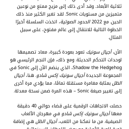
ثلاثية الأبعاد. وقد أدى ذلك إلى مزيج ممتع من نوعين
متميزين من مستويات Sonic. لقد تغير الكثير منذ ذلك
الحين. مع 2022
الحدود الصوتية
، اتخذت السلسلة أخيرًا
الخطوة التالية للانتقال إلى عالم مفتوح، على سبيل
المثال.
الآن،
أجيال سونيك
تعود بعودة كبيرة، معاد تصميمها
لوحدات التحكم الحديثة. ومع ذلك، فإن النجم الرئيسي هو
Shadow the Hedgehog، الذي ينضم الآن إلى Sonic في
المجموعة الجديدة
أجيال سونيك إكس شادو
. هنا،
أجيال
الظل
بمثابة مغامرة مستقلة تمامًا، مما يؤدي مرة أخرى
إلى تغيير صيغة Sonic – هذه المرة ضمن نسخة معدلة.
حصلت الاتجاهات الرقمية على قضاء حوالي 40 دقيقة
معها
أجيال سونيك إكس شادو
في مهرجان الألعاب
الصيفية. من ما تمكنا من اللعب،
أجيال الظل
هي إضافة