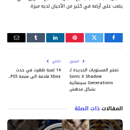
يلعب على أرضه في كثير من الأحيان لديه ميزة.
فيسبوك
تويتر
بينتيريست
لينكدإن
Tumblr
البريد
الإلكترو
السابق
التالي
تعتبر المستويات الجديدة لـ
14 لعبة ظهرت في حدث
Sonic X Shadow
Xbox قادمة الى منصة PS5..
Generations سينمائية
بشكل مدهش
المقالات
ذات الصلة