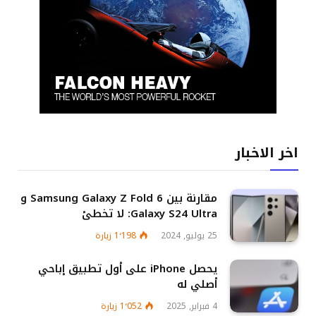
اخر الاخبار
مقارنة بين Samsung Galaxy Z Fold 6 و
Galaxy S24 Ultra: لا تخطئ
25 يوليو, 2024
1٬198
زيارة
يحصل iPhone على أول تطبيق إباحي
أصلي له
4 فبراير, 2025
1٬052
زيارة