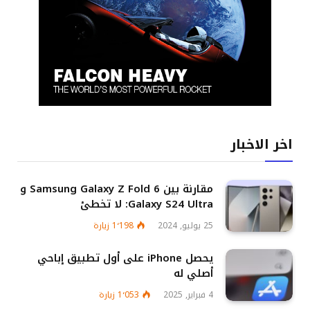
اخر الاخبار
مقارنة بين Samsung Galaxy Z Fold 6 و
Galaxy S24 Ultra: لا تخطئ
25 يوليو, 2024
1٬198
زيارة
يحصل iPhone على أول تطبيق إباحي
أصلي له
4 فبراير, 2025
1٬053
زيارة