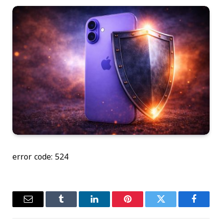
error code: 524
فيسبوك
تويتر
بينتيريست
لينكدإن
Tumblr
البريد