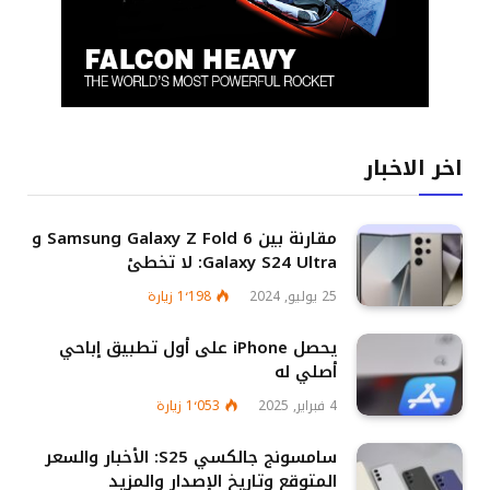
اخر الاخبار
مقارنة بين Samsung Galaxy Z Fold 6 و
Galaxy S24 Ultra: لا تخطئ
25 يوليو, 2024
1٬198
زيارة
يحصل iPhone على أول تطبيق إباحي
أصلي له
4 فبراير, 2025
1٬053
زيارة
سامسونج جالكسي S25: الأخبار والسعر
المتوقع وتاريخ الإصدار والمزيد