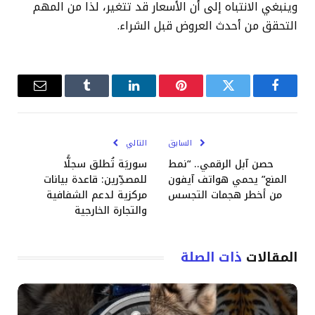
وينبغي الانتباه إلى أن الأسعار قد تتغير، لذا من المهم
التحقق من أحدث العروض قبل الشراء.
فيسبوك
تويتر
بينتيريست
لينكدإن
Tumblr
البريد
الإلكترو
السابق
التالي
حصن آبل الرقمي.. “نمط
سوريَة تُطلق سجلًّا
المنع” يحمي هواتف آيفون
للمصدِّرين: قاعدة بيانات
من أخطر هجمات التجسس
مركزية لدعم الشفافية
والتجارة الخارجية
المقالات
ذات الصلة