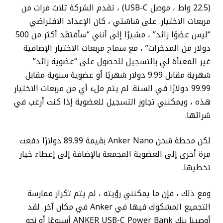
(22.5 واط ، موصل USB-C) ، تقدم الشركة ثلاث مرات من
مربعات الاختيار. على شاشتي ، كان الإعداد الافتراضي
“ليس عضوًا زائد” ، مشيرًا إلى أنني “سأفتقد أكثر من 500
دولار من المدخرات” ، مع سماح مربعات الاختيار الإضافية
غير المعبأة لي بالتسجيل للحصول على “عضوية زائد”
شهرية مقابل 9.99 دولار شهريًا أو عضوية سنوية مقابل
99.99 دولارًا في السنة. لم يتم ملء أي من مربعات الاختيار
هذه ، ويمكنني تجاوز التسجيل للعضوية إذا كنت أرغب في
شرائها.
لكن محطة شحن Anker Nano بقيمة 89.99 دولارًا دفعت
مرة أخرى إلى العضوية المجمعة بالإضافة إلى إعطاء خيار
تخطيها.
ومع ذلك ، فإن ما يمكنني رؤيته ، لم يتم تكرار ممارسة
التجميع المشكوك فيها في Anker في مكان آخر. لقد
أوصينا بنك ANKER USB-C Power Bank أسبوعًا أو نحو