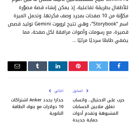
للأطفال بطريقة تفاعلية، إذ يمكن إنشاء قصة مصوّرة
مكوّنة من 10 صفحات بمجرد وصف فكرتها. وتحمل الميزة
اسم “Storybook“، وهي تتيح لروبوت Gemini توليد قصص
قصيرة، مع رسومات وأصوات مرافقة لكل صفحة، مما
يضفي طابعًا سرديًا مرئيًا …
فيسبوك
تويتر
بينتيريست
لينكدإن
Tumblr
البريد
الإلكترو
السابق
التالي
حرب على الاحتيال.. واتساب
حذار! يحدد Anker اشتراكات
تغلق ملايين الحسابات
10 دولارات مع بنوك الطاقة
المشبوهة وتقدم أدوات
النانوية
حماية جديدة