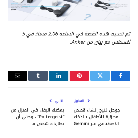
تم تحديث هذه القصة في الساعة 2:06 مساءً في 5
أغسطس مع بيان من Anker.
فيسبوك
تويتر
بينتيريست
لينكدإن
Tumblr
البريد
الإلكترو
السابق
التالي
جوجل تتيح إنشاء قصص
يمكنك البقاء في المنزل من
مصوّرة للأطفال بالذكاء
“Poltergeist” ، وحتى أن
الاصطناعي عبر Gemini
يطاردك شخص ما