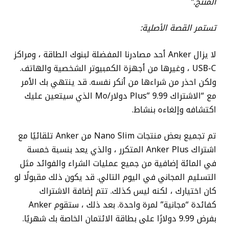
المنتج.”
تستمر القصة الأصلية:
لا يزال Anker أحد مصادرنا المفضلة لبنوك الطاقة ، ومراكز
USB-C ، وغيرها من أجهزة الكمبيوتر الشخصية والهاتف.
ولكن احذر من شراءها من أنكر نفسه. قد ينتهي بك الأمر
مع “الاشتراك Plus” 9.99 دولار/Mo الذي سيتعين عليك
اكتشافه وإلغاءه بنشاط.
تم تجميع بعض منتجات Nano Slim من Anker تلقائيًا مع
اشتراك Anker Plus المتكرر ، والذي يعد بنسبة خمسة
في المائة إضافية من جميع عمليات الشراء والفوائد مثل
التسليم المجاني في اليوم التالي. قد يكون ذلك مقبولًا لو
كان اختيارك ، لكنه ليس كذلك. تتم إضافة الاشتراك
كفائدة “مجانية” لمرة واحدة. بعد ذلك ، ستقوم Anker
بفرض 9.99 دولارًا على بطاقة الائتمان الخاصة بك شهريًا.