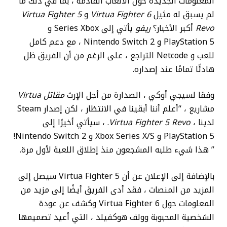
المعلومات الجديدة حول الألعاب القادمة ، بما في ذلك ما
لم يسبق له مثيل
Virtua Fighter 6
و
Virtua Fighter 5
Revo
أكبر الأخبار؟
ريفو
يأتي إلى Series Xbox و
PlayStation 5 و Nintendo Switch 2 ، مع دعم كامل
للعب و Netcode التراجع ، على الرغم من أن الفريق ظل
هادئًا تمامًا عند إصداره.
وفقا لسيجي أوكي ، الصدارة من أجل الإرث
مقاتل Virtua
مشاريع ، “أعلم أننا أبقينا في الانتظار ، لكن إصدار Steam
لدينا ،
Virtua Fighter 5 Revo
. ، سيأتي أخيرًا إلى
PlayStation 5 و Xbox Series X/S و Nintendo Switch 2!
” هذا شيء طلبه المشجعون منذ إطلاق اللعبة لأول مرة.
بالإضافة إلى الإعلان عن أن Virtua Fighter 5 سيصل إلى
المزيد من المنصات ، فقد أدى الفريق أيضًا إلى مزيد من
المعلومات حول Virtua Fighter 6 وكشف عن عودة
الشخصية المحبوبة وولف هوكفيلد ، التي أعيد تصميمها