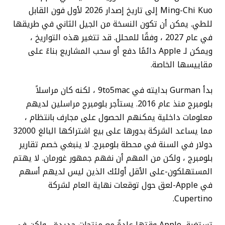
Ming-Chi Kuo إلى تاريخ إصدار 2026 لأول فون القابل
للطي. يمكن أن تكون النسخة من الجيل الثاني في طريقها
في عام 2027 ، وفقًا للمحلل. قد تتغير هذه التواريخ ،
ويمكن لـ Apple دائمًا دفع أو سحب المشاريع بناءً على
مقاييسها الخاصة.
بدأ Gurman بدايته في 9to5mac ، لكنه كان مراسلاً
بلومبرج منذ عام 2016. يستأجر بلومبرج مراسلين لديهم
معلومات داخلية يمكنهم الحصول على مجارف بانتظام ،
مما يساعد الشركة بدورها على بيع اشتراكها البالغ 32000
دولار في السنة في محطة بلومبرج. لا ينبغي خصم تقارير
بلومبرج ، ولكن من المهم أن نفهم جمهور غورمان. لا يهتم
المستهلكون-على الأقل أولئك الذين ليس لديهم أسهم
في Apple-لعق حول توقعات نهاية العام لشركة
Cupertino.
تستغرق Apple وقتها عادةً مع منتجات جديدة ، ولكن في