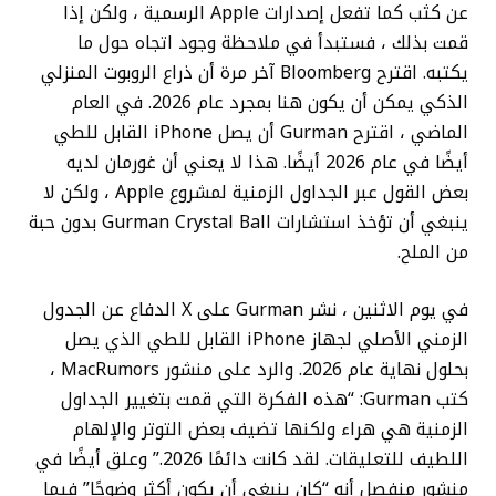
عن كثب كما تفعل إصدارات Apple الرسمية ، ولكن إذا
قمت بذلك ، فستبدأ في ملاحظة وجود اتجاه حول ما
يكتبه. اقترح Bloomberg آخر مرة أن ذراع الروبوت المنزلي
الذكي يمكن أن يكون هنا بمجرد عام 2026. في العام
الماضي ، اقترح Gurman أن يصل iPhone القابل للطي
أيضًا في عام 2026 أيضًا. هذا لا يعني أن غورمان لديه
بعض القول عبر الجداول الزمنية لمشروع Apple ، ولكن لا
ينبغي أن تؤخذ استشارات Gurman Crystal Ball بدون حبة
من الملح.
في يوم الاثنين ، نشر Gurman على X الدفاع عن الجدول
الزمني الأصلي لجهاز iPhone القابل للطي الذي يصل
بحلول نهاية عام 2026. والرد على منشور MacRumors ،
كتب Gurman: “هذه الفكرة التي قمت بتغيير الجداول
الزمنية هي هراء ولكنها تضيف بعض التوتر والإلهام
اللطيف للتعليقات. لقد كانت دائمًا 2026.” وعلق أيضًا في
منشور منفصل أنه “كان ينبغي أن يكون أكثر وضوحًا” فيما