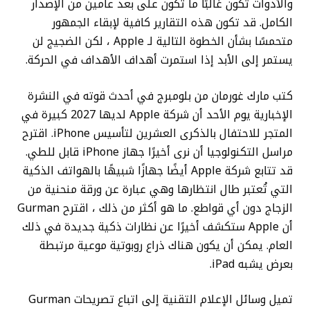
والأدوات تكون غالبًا ما تكون على بعد عامين من الإصدار
الكامل. قد تكون هذه التقارير كافية لإبقاء الجمهور
متحمسًا بشأن الخطوة التالية لـ Apple ، لكن الضجيج لن
يستمر إلى الأبد إذا استمرت أهداف الأهداف في الحركة.
كتب مارك غورمان من بلومبرج في أحدث قوته في النشرة
الإخبارية يوم الأحد أن شركة Apple لديها 2027 كبيرة في
المتجر للاحتفال بالذكرى العشرين لتأسيس iPhone. اقترح
مراسل التكنولوجيا أن نرى أخيرًا جهاز iPhone قابل للطي.
قد تتابع شركة Apple أيضًا جهازًا شبيهًا بالهواتف الذكية
التي تُعتبر طال انتظارها وهي عبارة عن ورقة منحنية من
الزجاج دون أي قواطع. ما هو أكثر من ذلك ، اقترح Gurman
أن Apple ستكشف أخيرًا عن نظارات ذكية جديدة في ذلك
العام. يمكن أن يكون هناك ذراع روبوتية موعية مرتبطة
بعرض يشبه iPad.
تميل وسائل الإعلام التقنية إلى اتباع تصريحات Gurman