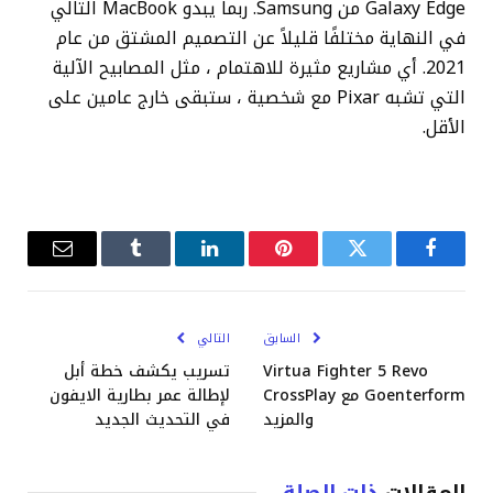
Galaxy Edge من Samsung. ربما يبدو MacBook التالي
في النهاية مختلفًا قليلاً عن التصميم المشتق من عام
2021. أي مشاريع مثيرة للاهتمام ، مثل المصابيح الآلية
التي تشبه Pixar مع شخصية ، ستبقى خارج عامين على
الأقل.
فيسبوك
تويتر
بينتيريست
لينكدإن
Tumblr
البريد
الإلكترو
السابق
التالي
Virtua Fighter 5 Revo
تسريب يكشف خطة أبل
Goenterform مع CrossPlay
لإطالة عمر بطارية الايفون
والمزيد
في التحديث الجديد
المقالات
ذات الصلة