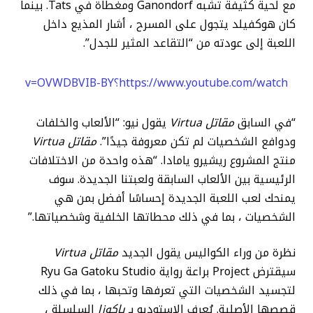
مع لحية كثيفة تشبه Ganondorf ومغطاة في Tats. بينما
كان هوكفيلد يتجول على المسرح ، أشار المذيع داخل
اللعبة إلى عودته من “التقاعد المثير للجدل”.
https://www.youtube.com/watch؟v=OVWDBVIB-BY
“في السابق
مقاتل Virtua
يقول نيو: “الألعاب والخلفات
ودوافع الشخصيات لم تكن معروفة جيدًا”.
مقاتل Virtua
منتج المشروع ريشيرو يامادا. “هذه واحدة من الاختلافات
الرئيسية بين الألعاب السابقة ولعبتنا الجديدة. سوف
يمنحك لعب اللعبة الجديدة إحساسًا أفضل بمن هي
الشخصيات ، بما في ذلك محطاتها الخلفية وشخصياتها.”
نظرة من وراء الكواليس يقول الجديد
مقاتل Virtua
سيقترض Project براعة رواية Ryu Ga Gatoku Studio
لتجسيد الشخصيات التي تعرفها وتحبها ، بما في ذلك
قصصها الأصلية. يُعرف الاستوديو بـ
ياكوزا
السلسلة ،