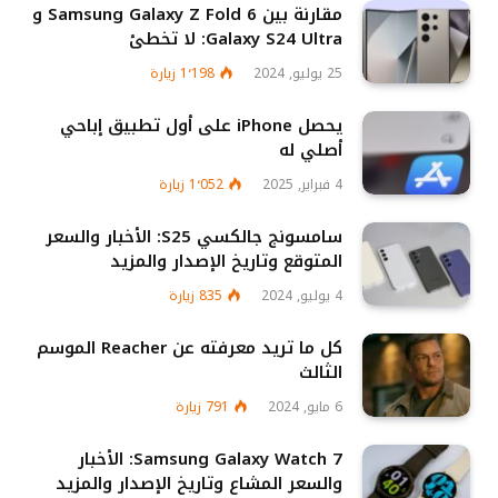
مقارنة بين Samsung Galaxy Z Fold 6 و
Galaxy S24 Ultra: لا تخطئ
25 يوليو, 2024
1٬198
زيارة
يحصل iPhone على أول تطبيق إباحي
أصلي له
4 فبراير, 2025
1٬052
زيارة
سامسونج جالكسي S25: الأخبار والسعر
المتوقع وتاريخ الإصدار والمزيد
4 يوليو, 2024
835
زيارة
كل ما تريد معرفته عن Reacher الموسم
الثالث
6 مايو, 2024
791
زيارة
Samsung Galaxy Watch 7: الأخبار
والسعر المشاع وتاريخ الإصدار والمزيد