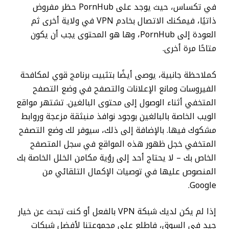
في تكساس، حيث يوجد على PornHub حظر مفروض
ذاتيًا، فيمكنك الاتصال بخادم VPN في ولاية أخرى ثم
العودة إلى PornHub، وها هو المحتوى يجب أن يكون
متاحًا مرة أخرى.
كملاحظة جانبية، يوصى أيضًا بتثبيت برنامج قوي لمكافحة
الفيروسات ومانع الإعلانات والتصفح في وضع التصفح
المتخفي أثناء الوصول إلى محتوى البالغين. تشتهر مواقع
الويب الخاصة بالبالغين بوجود نوافذ منبثقة مزعجة وروابط
مشكوك فيها. بالإضافة إلى ذلك، سيوفر لك وضع التصفح
المتخفي خجل ظهور هذه المواقع في سجل المتصفح
الخاص بك – لا يحتاج أحد إلى رؤية مكامن الخلل الخاصة بك
المنصوص عليها في توصيات الإكمال التلقائي من
Google.
إذا لم يكن لديك شبكة VPN بالفعل أو كنت تبحث عن خيار
جيد في السوق، فاطلع على مجموعتنا لأفضل شبكات