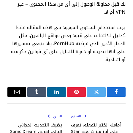
بك قبل محاولة الوصول إلى أي من هذا المحتوى – عبر
VPN أم لا.
يجب استخدام المحتوى الموجود في هذه المقالة فقط
كدليل للالتفاف على قيود بعض مواقع البالغين، مثل
الحظر الأخير الذي فرضته PornHub. ولا ينبغي تفسيرها
على أنها نصيحة أو دعوة للتحايل على أي قوانين حكومية
أو اتحادية.
فيسبوك
تويتر
بينتيريست
لينكدإن
Tumblr
البريد
الإلكترو
السابق
التالي
أمامك الكثير لتفعله، تعرف
يضيف التحديث المجاني
على أبرز ميزات لعبة Star
التالي لفريق Sonic Dream