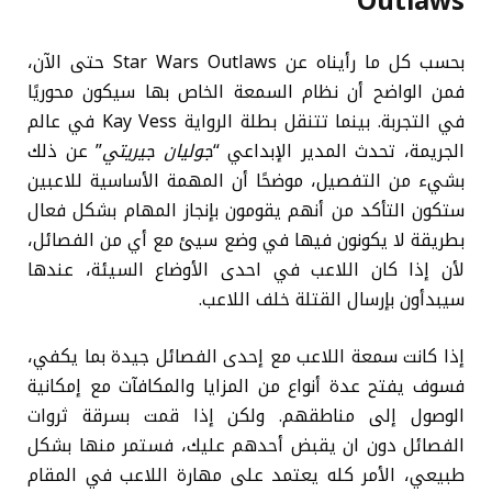
Outlaws
بحسب كل ما رأيناه عن Star Wars Outlaws حتى الآن،
فمن الواضح أن نظام السمعة الخاص بها سيكون محوريًا
في التجربة. بينما تتنقل بطلة الرواية Kay Vess في عالم
الجريمة، تحدث المدير الإبداعي “
جوليان جيريتي
” عن ذلك
بشيء من التفصيل، موضحًا أن المهمة الأساسية للاعبين
ستكون التأكد من أنهم يقومون بإنجاز المهام بشكل فعال
بطريقة لا يكونون فيها في وضع سيئ مع أي من الفصائل،
لأن إذا كان اللاعب في احدى الأوضاع السيئة، عندها
سيبدأون بإرسال القتلة خلف اللاعب.
إذا كانت سمعة اللاعب مع إحدى الفصائل جيدة بما يكفي،
فسوف يفتح عدة أنواع من المزايا والمكافآت مع إمكانية
الوصول إلى مناطقهم. ولكن إذا قمت بسرقة ثروات
الفصائل دون ان يقبض أحدهم عليك، فستمر منها بشكل
طبيعي، الأمر كله يعتمد على مهارة اللاعب في المقام