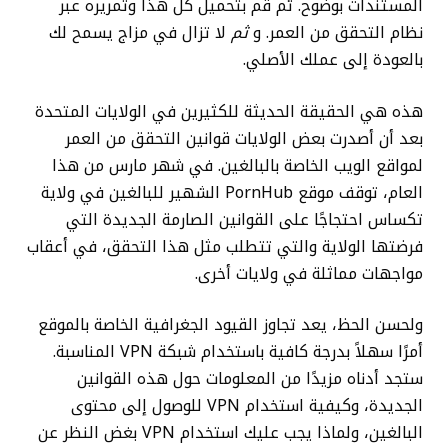
المستندات بوضوح. ثم قم بتحميل كل هذا وتمريره عبر
نظام التحقق من العمر. و
ثم
لا تزال في مزاج يسمح لك
بالعودة إلى عملك الأصلي.
هذه هي الحقيقة الحديثة للكثيرين في الولايات المتحدة
بعد أن أصدرت بعض الولايات قوانين التحقق من العمر
لمواقع الويب الخاصة بالبالغين. في شهر مارس من هذا
العام، توقف موقع PornHub الشهير للبالغين في ولاية
تكساس احتجاجًا على القوانين الصارمة الجديدة التي
فرضتها الولاية والتي تتطلب مثل هذا التحقق، في أعقاب
مواجهات مماثلة في ولايات أخرى.
ولحسن الحظ، يعد تجاوز القيود الجغرافية الخاصة بالموقع
أمرًا سهلاً بدرجة كافية باستخدام شبكة VPN المناسبة.
ستجد أدناه مزيدًا من المعلومات حول هذه القوانين
الجديدة، وكيفية استخدام VPN للوصول إلى محتوى
البالغين، ولماذا يجب عليك استخدام VPN بغض النظر عن