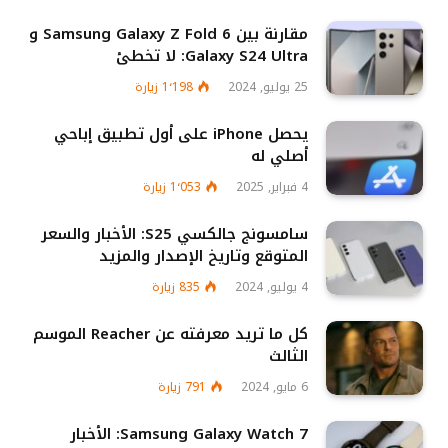
مقارنة بين Samsung Galaxy Z Fold 6 و
Galaxy S24 Ultra: لا تخطئ
25 يوليو, 2024
1٬198
زيارة
يحصل iPhone على أول تطبيق إباحي
أصلي له
4 فبراير, 2025
1٬053
زيارة
سامسونج جالكسي S25: الأخبار والسعر
المتوقع وتاريخ الإصدار والمزيد
4 يوليو, 2024
835
زيارة
كل ما تريد معرفته عن Reacher الموسم
الثالث
6 مايو, 2024
791
زيارة
Samsung Galaxy Watch 7: الأخبار