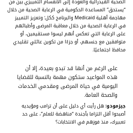
الصحية الفيدرالية والعودة إلى الانقسام التمييزي بين من
“يستحق” المساعدة الحكومية في الرعاية الصحية من خلال
مهاجمة أهلية Medicaid والبرنامج ككل؛ وتعزيز التمييز
في الرعاية الصحية من خلال معاقبة المرضى وأطبائهم
على الرعاية التي تعكس أنهم ليسوا مستقيمين، أو
متوافقين مع جنسهم، أو جزءًا من تكوين عائلي تقليدي
محافظ اجتماعيًا.
على الرغم من أنها قد تبدو بعيدة، إلا أن
هذه المواعيد ستكون مهمة بالنسبة للقضايا
اليومية في حياة المرضى ومقدمي الخدمات
والصحة العامة.
جيزمودو:
هل رأيت أي دليل على أن ترامب ومؤيديه
أصبحوا أقل التزاما بأجندة “مناهضة للعلم”، على حد
تعبيرك، منذ فوزهم في الانتخابات؟