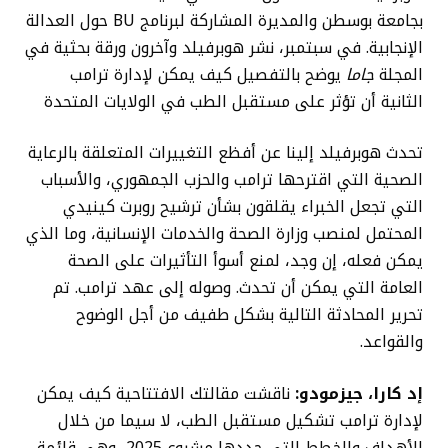
بجامعة بوسطن والمديرة المشاركة لبرنامج BU حول العدالة
الإنجابية. في سبتمبر، نشر هوبرفيلد وآخرون ورقة بحثية في
المجلة
جاما
يوضح بالتفصيل كيف يمكن لإدارة ترامب
الثانية أن تؤثر على مستقبل الطب في الولايات المتحدة
تحدث هوبرفيلد إلينا عن أفظع التغييرات المتعلقة بالرعاية
الصحية التي اقترحها ترامب والحزب الجمهوري، والأسباب
التي تجعل الخبراء يقلقون بشأن ترشيح روبرت كينيدي
المحتمل لمنصب وزارة الصحة والخدمات الإنسانية، وما الذي
يمكن فعله، إن وجد، لمنع أسوأ التأثيرات على الصحة
العامة التي يمكن أن تحدث. وصوله إلى عهد ترامب. تم
تحرير المحادثة التالية بشكل طفيف من أجل الوضوح
والقواعد.
إد كارا، جيزمودو:
ناقشت مقالتك الافتتاحية كيف يمكن
لإدارة ترامب تشكيل مستقبل الطب، لا سيما من خلال
الأهداف والخطط التي حددها مشروع 2025، وهي قائمة