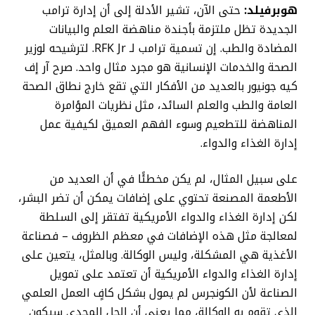
هوبرفيلد:
حتى الآن، تشير الأدلة إلى أن إدارة ترامب
الجديدة تظل ملتزمة بأجندة مناهضة العلم والبيانات
المضادة والطب. إن تسمية ترامب لـ RFK Jr. لترشيحه لوزير
الصحة والخدمات الإنسانية هو مجرد مثال واحد. صرح آر إف
كيه جونيور بالعديد من الأفكار التي تقع خارج نطاق الصحة
العامة والطب والعلم السائد، مثل نظريات المؤامرة
المناهضة للتطعيم وسوء الفهم العميق لكيفية عمل
إدارة الغذاء والدواء.
على سبيل المثال، لم يكن مخطئًا في أن العديد من
الأطعمة المصنعة تحتوي على إضافات يمكن أن تضر البشر،
لكن إدارة الغذاء والدواء الأمريكية تفتقر إلى السلطة
لمعالجة مثل هذه الإضافات في معظم الظروف – فصناعة
الأغذية هي المشكلة، وليس الوكالة. وبالمثل، يتعين على
إدارة الغذاء والدواء الأمريكية أن تعتمد على تمويل
الصناعة لأن الكونجرس لم يمول بشكل كافٍ العمل العلمي
الذي تقوم به الوكالة، مما يعني أن الحل المجدي سيكون