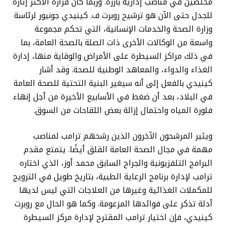
مخلصين في مناصب إدارية بارزة. وربما كان قراره الأكثر إثارة
للجدل حتى الآن هو ترشيح روبرت ف. كينيدي جونيور لرئاسة
وزارة الصحة والخدمات الإنسانية، التي تحكم مجموعة
واسعة من الوكالات الأخرى ذات الصلة بالصحة العامة، بما
في ذلك مراكز السيطرة على الأمراض والوقاية منها، إدارة
الغذاء والدواء، والمعاهد الوطنية للصحة. وقد أشار
كينيدي بالفعل إلى أنه سيغير البنية التحتية للصحة العامة
في البلاد، بعد أن ضغط في الأسابيع الأخيرة من أجل إنهاء
فلورة المياه واحتمال إزالة بعض اللقاحات من السوق.
ويثير المرشحون الآخرون الذين رشحهم ترامب لمناصب
مهمة في مجال الصحة العامة القلق أيضًا. يتمتع مقدم
البرامج التلفزيونية والجراح السابق محمد أوز، الذي اختاره
ترامب لإدارة برنامج الرعاية الطبية، بتاريخ طويل في الترويج
للمكملات الغذائية وغيرها من العلاجات التي ليس لديها
أدلة تذكر على فوائدها المزعومة. وكما هو الحال مع روبرت
كينيدي، فإن اختيار ترامب المقترح لإدارة مركز السيطرة