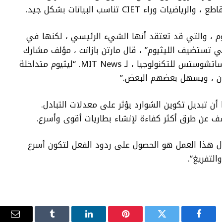
 CIET تناسب البيانات بشكل جيد.
وم ، والتي قد تعتقد أنها الشيء الرئيسي ، لكنها في
لتي تستضيف الليثيوم” ، قال مارتن بازانت ، مؤلف مشارك
في الدراسة وعالم الرياضيات في معهد ماساتشوستس للتكنولوجيا ، لـ MIT News. “ليثيوم متداخلة
ون ، ويسهل بعضهم البعض.”
ن تبديل تكوين الشوارد يؤثر على معدلات التبادل.
ف عن طرق أكثر كفاءة لإنشاء بطاريات أقوى وأسرع.
لال هذا العمل هو الحصول على ردود الفعل لتكون أسرع
التفريغ”.
فيسبوك
تويتر
بينتيريست
لينكدإن
Tumblr
البري