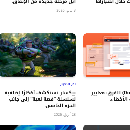
 خلال اختبارها
آبل مرحلة جديدة من الإنفاق.
3 مايو, 2026
اخر الاخبار
بدائل (Docusign) للفرق: معايير
بيكسار تستكشف أفكارًا إضافية
 الأخطاء.
لسلسلة “قصة لعبة” إلى جانب
الجزء الخامس.
28 أبريل, 2026