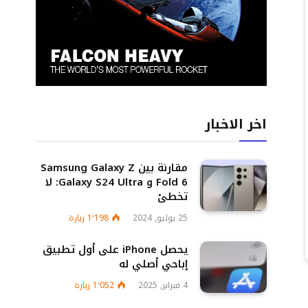
اخر الاخبار
مقارنة بين Samsung Galaxy Z
Fold 6 و Galaxy S24 Ultra: لا
تخطئ
25 يوليو, 2024
1٬198
زيارة
يحصل iPhone على أول تطبيق
إباحي أصلي له
4 فبراير, 2025
1٬052
زيارة