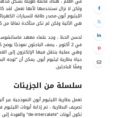
في العلم ، هناك قائمة طويلة بشكل مدهش م
ولكن لا نزال نستخدمها لأنها تعمل. لقد كا
الليثيوم أيون-مصدر طاقة للسيارات الكهربائ
هي الآلية ولكن لم تكن متأكدة تمامًا من ك
لحسن الحظ ، وجد علماء معهد ماساتشوستس ل
وهي عملية ينتقل فيها الإلكترون إلى القط
حياة بطارية ليثيوم أيون. يمكن أن “توجه ال
وفقًا للباحثين.
سلسلة من الجزيئات
تصريف البطارية ، تم إذابة أيونات الليثيو
تكون أيونات “de-intercalate” والعودة إلى المنحل بالكهرباء ، فإن البطارية تتشحن.