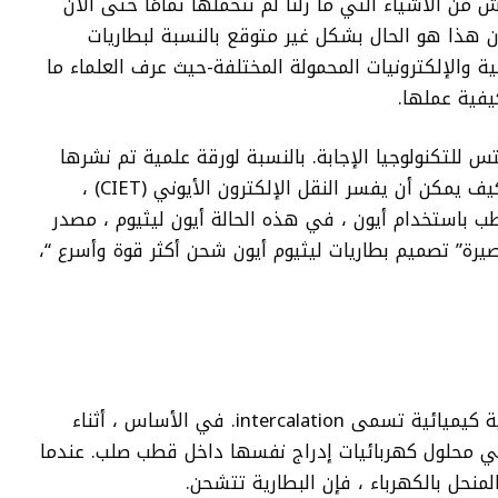
ن الأشياء التي ما زلنا لم نتحملها تمامًا حتى الآن
ن هذا هو الحال بشكل غير متوقع بالنسبة لبطاريات
ية والإلكترونيات المحمولة المختلفة-حيث عرف العلماء ما
يفية عملها.
لتكنولوجيا الإجابة. بالنسبة لورقة علمية تم نشرها
في 2 أكتوبر ، يصف الباحثون نموذجًا يوضح كيف يمكن أن يفسر النقل الإلكترون الأيوني (CIET) ،
ب باستخدام أيون ، في هذه الحالة أيون ليثيوم ، مصدر
بصيرة” تصميم بطاريات ليثيوم أيون شحن أكثر قوة وأسرع “،
تعمل بطارية الليثيوم أيون النموذجية عبر آلية كيميائية تسمى intercalation. في الأساس ، أثناء
م في محلول كهربائيات إدراج نفسها داخل قطب صلب. عندما