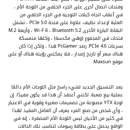
وفتحات اتصال أخرى على الجزء الخلفي من اللوحة الأم ،
في أعقاب اتجاه كبلات التوجيه في الجزء الخلفي من
العلبة لإعداد نظيف. علاوة على فتحة PCIe 5.0 ، تشمل
النقاط البارزة الأخرى Wi-F 6 ، Bluetooth 5.2 ، وأربعة M.2
فتحات في المجموع (وهي مكدسة) ، وكلها متمسكة
بسرعات PCIe 4.0. رصد PcGamer هذا ، ولكن إذا كان
هناك سعر أو تاريخ إصدار ، فلا يمكنني رؤيته هناك أو على
موقع Maxsun.
يعد التنسيق الجديد لشيء راسخ مثل اللوحات الأم دائمًا
عملية بيع صعبة. لكنني أعتقد أن هذا قد يكون مفيدًا. إن
لوحة YTX مصنوعة من تصميمات صغيرة وقوية في الاعتبار
، وأي شخص من صنع المرء يعرف أن العامل المقيد لهذا
في كثير من الأحيان ليس اللوحة الأم المصغرة ، إنه في
الواقع يحصل على بطاقة رسومات لتناسب تلك الحالات