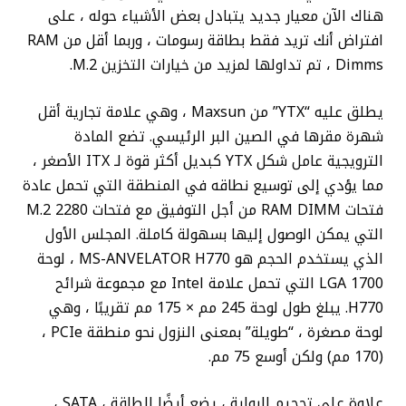
هناك الآن معيار جديد يتبادل بعض الأشياء حوله ، على
افتراض أنك تريد فقط بطاقة رسومات ، وربما أقل من RAM
Dimms ، تم تداولها لمزيد من خيارات التخزين M.2.
يطلق عليه “YTX” من Maxsun ، وهي علامة تجارية أقل
شهرة مقرها في الصين البر الرئيسي. تضع المادة
الترويجية عامل شكل YTX كبديل أكثر قوة لـ ITX الأصغر ،
مما يؤدي إلى توسيع نطاقه في المنطقة التي تحمل عادة
فتحات RAM DIMM من أجل التوفيق مع فتحات M.2 2280
التي يمكن الوصول إليها بسهولة كاملة. المجلس الأول
الذي يستخدم الحجم هو MS-ANVELATOR H770 ، لوحة
LGA 1700 التي تحمل علامة Intel مع مجموعة شرائح
H770. يبلغ طول لوحة 245 مم × 175 مم تقريبًا ، وهي
لوحة مصغرة ، “طويلة” بمعنى النزول نحو منطقة PCIe ،
(170 مم) ولكن أوسع 75 مم.
علاوة على تحجيم الرواية ، يضع أيضًا الطاقة ، SATA ،