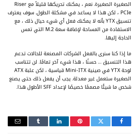
الصغيرة الصغيرة. نعم ، يمكنك تحريكها قليلاً مع Riser
PCIe ، لكن هذا لا يساعد في مشكلة الطول. سوف يعترف
تنسيق YTX بأنه لا يمكنك فعل أي شيء حيال ذلك ، مع
الاستفادة من المساحة لإضافة سعة M.2 التي تمس
الحاجة إليها.
ما إذا كنا سنرى بالفعل الشركات المصنعة للحالات تدعم
هذا التنسيق … حسنًا ، هذا شيء آخر تمامًا. لن تتناسب
لوحة YTX في صينية Mini-ITX قياسية ، لكن علبة ATX
الصغيرة ستعمل غير معدلة. يجب أن يفعل ذلك حتى يصنع
شخص ما شيئًا مصممًا خصيصًا لإعداد SFF الأطول هذا.
فيسبوك
تويتر
بينتيريست
لينكدإن
Tumblr
البريد
الإلكترو