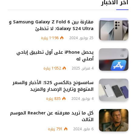
اخر الاخبار
مقارنة بين Samsung Galaxy Z Fold 6 و
Galaxy S24 Ultra: لا تخطئ
25 يوليو, 2024
1٬198
زيارة
يحصل iPhone على أول تطبيق إباحي
أصلي له
4 فبراير, 2025
1٬052
زيارة
سامسونج جالكسي S25: الأخبار والسعر
المتوقع وتاريخ الإصدار والمزيد
4 يوليو, 2024
835
زيارة
كل ما تريد معرفته عن Reacher الموسم
الثالث
6 مايو, 2024
791
زيارة