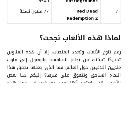
Battlegrounds
نسخة
7
Red Dead
77 مليون نسخة
Redemption 2
لماذا هذه الألعاب نجحت؟
رغم تنوع الألعاب وتعدد المنصات، إلا أن هذه العناوين
تحديدًا تمكنت من تجاوز المنافسة والوصول إلى قلوب
ملايين اللاعبين حول العالم. فما الذي جعلها تحقق هذا
النجاح الساحق وتتفوق على غيرها؟ إليكم هنا بعض
الأسباب التي نعتقد أنها لعبت دور كبير في جعل هذه
الألعاب تشهد انتشار كبير:
توفرها على أكثر من منصة مثل لعبة Minecraft و
Tetris المتاحة على كل الأجهزة تقريبًا.
تقديم تجربة لعبة مميزة مثل لعبة GTA V و Red Dead