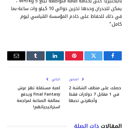
بالبكتيريا: حتى بكثافة طاقة متواضعة تبلغ 5 WH/kg ،
يمكن للجدران وحدها تخزين حوالي 10 كيلو وات ساعة-بما
في ذلك للحفاظ على خادم المؤسسة القياسي ليوم
كامل.”
فيسبوك
تويتر
بينتيريست
لينكدإن
Tumblr
البريد
الإلكترو
السابق
التالي
حصلت على منظف الشاشة 2
لعبة مستقلة تهز عرش
في 1 مقابل 7 دولارات فقط
Final Fantasy ويدفع
وأجهزتي تحبها
عمالقة الصناعة لمراجعة
استراتيجياتهم!
المقالات
ذات الصلة