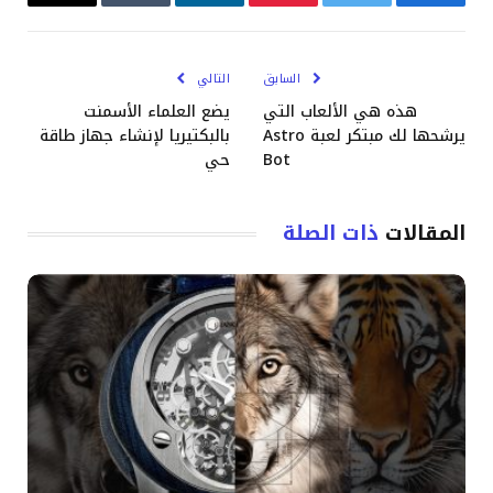
فيسبوك
تويتر
بينتيريست
لينكدإن
Tumblr
البريد
الإلكترو
السابق
التالي
هذه هي الألعاب التي
يضع العلماء الأسمنت
يرشحها لك مبتكر لعبة Astro
بالبكتيريا لإنشاء جهاز طاقة
Bot
حي
المقالات
ذات الصلة