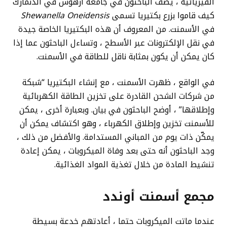
الفيزيائية ، يصف الباحثون في جامعة آرهوس في الدنمارك
كيف قاموا بزرع بكتيريا تسمى
Shewanella Oneidensis
في الأسمنت. من المعروف أن هذه البكتيريا الخاصة جيدة
في نقل الإلكترونات عبر الأسطح ، وتساءل الباحثون عما إذا
كان يمكن أن يكون بمثابة ناقل للطاقة في الأسمنت.
في الواقع ، ظهرت الأسمنت ، مع إنشاء البكتيريا “شبكة
من شركات الشحن القادرة على تخزين الطاقة الكهربائية
وإطلاقها” ، أوضح الباحثون في بيان. وبعبارة أخرى ، يمكن
للأسمنت تخزين وإطلاق الكهرباء ، وهو اكتشاف يمكن أن
يمكّن ذات يوم من المباني المستدامة. والأفضل من ذلك ،
وجد الباحثون أنه حتى بعد وفاة الميكروبات ، يمكن إعادة
تنشيط المادة من خلال تغذية المواد الغذائية.
مجمع أسمنت أوندد
عندما ماتت الميكروبات حتما ، أعادتهم خدعة بسيطة