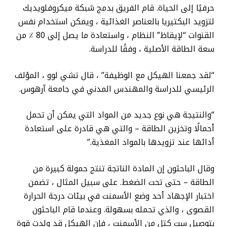
حرفيًا إلى الحياة. قام الفريق بدمج شبكة ميكروفلويديك
لتزويد البكتيريا بالعناصر الغذائية ، ويمكن استخدام نفس
القنوات “لإيقاظ” النظام ، واستعادة ما يصل إلى 80 ٪ من
سعة الطاقة الأصلية ، وفقًا للدراسة.
“لقد جمعنا الهيكل مع الوظيفة” ، قال تشي لوو ، المؤلف
الرئيسي للدراسة والمهندس المدني في جامعة آرهوس.
“والنتيجة هي نوع جديد من المواد التي يمكن أن تحمل
أحمالًا وتخزين الطاقة – والتي هي قادرة على استعادة
أدائها عند تزويدها بالمواد المغذية.”
وقال الباحثون إن المادة الناتجة تنتج حمولة كبيرة من
الطاقة – حتى تحت الضغط. على سبيل المثال ، تضمن
اختبار الإجهاد أحد وضع الأسمنت في بيئات درجة الحرارة
القصوى ، والذي تحمله بسهولة. وعندما قام الباحثون
بتوصيل ست كتل من الأسمنت ، فإن الهيكل قد ولدت قوة