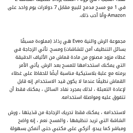
في 1 مع مسح مدمج للبيع مقابل 7 دولارات يوم واحد على
Amazon-وأنا أحب ذلك.
مجموعة الرش والنية Eveo هي رذاذ (مملوءة مسبقًا
بسائل التنظيف آمن للشاشات) ومسح. تأتي الزجاجة في
غطاء مزود مصنوع من مادة قماش من الألياف الدقيقة
التي يمكنك استخدامها للمسح بعد الرش. يأتي الأمر
برمته مع علبة بلاستيكية مناسبة أيضًا للحفاظ على غطاء
القماش نظيفًا عندما لا يكون قيد الاستخدام. إنه قابل
لإعادة التعبئة ، لذلك بمجرد نفاد السائل ، يمكنك فقط أن
تتفوق عليه ومواصلة استخدامه.
لاستخدامه ، يمكنك فقط تحريك الزجاجة من قذيتها ، ورش
الشاشة التي تريد تنظيفها ، والمسح. نعم ، إنه واضح
ومباشر كما يبدو. أتركي على مكتبي حتى أتمكن بسهولة