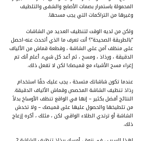
المحمولة باستمرار بصمات الأصابع والشفى والتلطيف
وغيرها من التراكمات التي يجب مسحها.
ولكن من لديه الوقت لتنظيف العديد من الشاشات
“بالطريقة الصحيحة”؟ أنت تعرف ما الذي أتحدث عنه-احصل
على منظف آمن على الشاشة ، وقطعة قماش من الألياف
الدقيقة ، ورذاذ ، ومسح ، ثم أعد كل شيء. أعلم أنك تم
إغراء مسح الأشياء مع قميصك! لكن لا تفعل ذلك.
عندما تكون شاشاتك متسخة ، يجب عليك حقًا استخدام
رذاذ تنظيف الشاشة المخصص وقماش الألياف الدقيقة.
النتائج أفضل بكثير – إنها في الواقع تنظف الأوساخ بدلاً
من تلطيخها والحصول عليها على قميصك – ولا تخدش
الشاشة أو ترتدي الطلاء الواقي. لكن ، مثلك ، أكره إزعاج
ذلك.
لهذا السبب ، في نزوة ، أمسك برذاذ تنظيف الشاشة 2