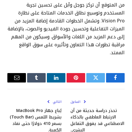
من المتوقع أن تركز جوجل وآبل على تحسين تجربة
المستخدم وتوسيع نطاق الخدمات المتاحة على نظارة
Vision Pro. وتشمل الخطوات القادمة إضافة المزيد من
الميزات التفاعلية وتحسين جودة الفيديو والصوت، بالإضافة
إلى دعم المزيد من اللغات والأسواق. وسيكون من المهم
مراقبة تطورات هذا التعاون وتأثيره على سوق الواقع
الممتد.
فيسبوك
تويتر
بينتيريست
لينكدإن
Tumblr
البريد
الإلكترو
السابق
التالي
تحذر دراسة حديثة من أن
يُباع جهاز MacBook Pro
الارتباط العاطفي بالذكاء
بشريط اللمس (Touch Bar)
الاصطناعي قد يفوق التفاعل
بسعر 410 دولارًا حتى نفاد
البشري.
الكمية.