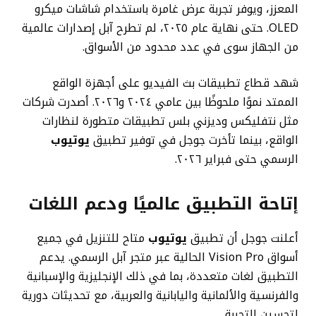
المعزز، ويوفر تجربة عرض غامرة باستخدام شاشات ميكرو
OLED. حتى نهاية عام ٢٠٢٥، لم تطرح آبل إصدارات عالمية
من الجهاز سوى في عدد محدود من الأسواق.
شهد قطاع تطبيقات بث الفيديو على أجهزة الواقع
الممتد نموًا ملحوظًا بين عامي ٢٠٢٤ و٢٠٢٦. أصدرت شركات
مثل نتفليكس وديزني بلس تطبيقات متطورة لنظارات
الواقع، بينما تأخرت جوجل في توفير تطبيق
يوتيوب
الرسمي حتى فبراير ٢٠٢٦.
إتاحة التطبيق عالميًا ودعم اللغات
أعلنت جوجل أن تطبيق
يوتيوب
متاح للتنزيل في جميع
أسواق Vision Pro الحالية عبر متجر آبل الرسمي. يدعم
التطبيق لغات متعددة، بما في ذلك الإنجليزية والإسبانية
والفرنسية والألمانية واليابانية والعربية، مع تحديثات دورية
لتحسين التجربة.