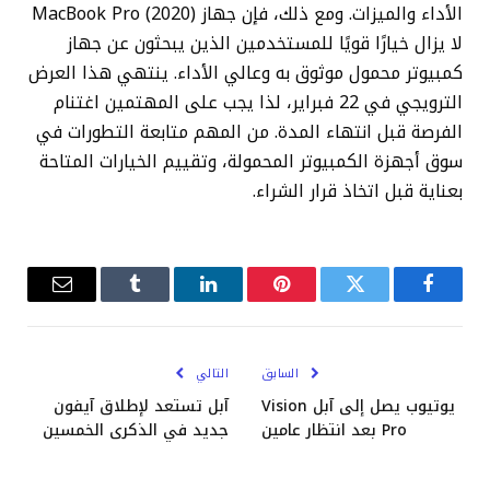
الأداء والميزات. ومع ذلك، فإن جهاز MacBook Pro (2020)
لا يزال خيارًا قويًا للمستخدمين الذين يبحثون عن جهاز
كمبيوتر محمول موثوق به وعالي الأداء. ينتهي هذا العرض
الترويجي في 22 فبراير، لذا يجب على المهتمين اغتنام
الفرصة قبل انتهاء المدة. من المهم متابعة التطورات في
سوق أجهزة الكمبيوتر المحمولة، وتقييم الخيارات المتاحة
بعناية قبل اتخاذ قرار الشراء.
فيسبوك
تويتر
بينتيريست
لينكدإن
Tumblr
البريد
الإلكترو
السابق
التالي
يوتيوب يصل إلى آبل Vision
آبل تستعد لإطلاق آيفون
Pro بعد انتظار عامين
جديد في الذكرى الخمسين