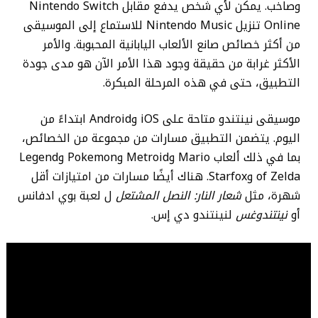
وصاخب. يمكن لأي شخص يدفع مقابل Nintendo Switch
Online تنزيل Nintendo Music للاستماع إلى الموسيقى
من أكثر خصائص صانع الألعاب اليابانية المحبوبة. والأمر
الأكثر غرابة من حقيقة وجود هذا الأمر الآن هو مدى جودة
التطبيق، حتى في هذه المرحلة المبكرة.
موسيقى نينتندو متاحة على
iOS وAndroid ابتداءً من
اليوم. يتضمن التطبيق مسارات من مجموعة من الخصائص،
بما في ذلك ألعاب Mario وMetroid وPokemon وLegend
of Zelda وStarfox. هناك أيضًا مسارات من امتيازات أقل
شهرة، مثل
شعار النار: النصل المشتعل
ل
لعبة بوي ادفانس
أو
نينتندوغس
لنينتندو دي إس.