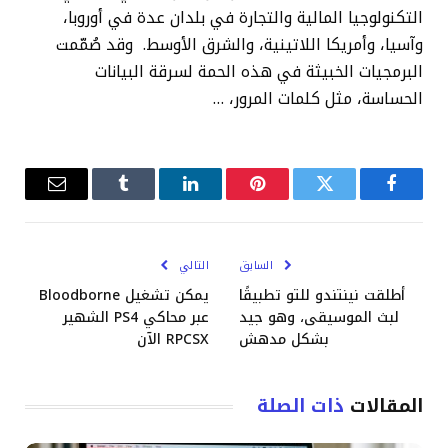
التكنولوجيا المالية والتجارة في بلدان عدة في أوروبا،
وآسيا، وأمريكا اللاتينية، والشرق الأوسط. وقد صُمّمت
البرمجيات الخبيثة في هذه الحمة لسرقة البيانات
الحساسة، مثل كلمات المرور، …
فيسبوك
تويتر
بينتيريست
لينكدإن
Tumblr
البريد
الإلكترو
السابق
التالي
أطلقت نينتندو للتو تطبيقًا
يمكن تشغيل Bloodborne
لبث الموسيقى، وهو جيد
عبر محاكي PS4 الشهير
بشكل مدهش
RPCSX الآن
المقالات
ذات الصلة