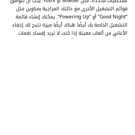
لشخصيات محددة، مثل Bowser أو Yoshi؛ يجب أن تتوافق
قوائم التشغيل الأخرى مع حالتك المزاجية بعناوين مثل
“Good Night” أو “Powering Up”. يمكنك إنشاء قائمة
التشغيل الخاصة بك أيضًا. هناك أيضًا ميزة تتيح لك إخفاء
الأغاني من ألعاب معينة إذا كنت لا تريد إفساد نغمات
اللعبة. ومع ذلك، قد تكون أفضل إضافة هي القدرة على
تمديد المسارات لمدة تصل إلى 60 دقيقة عندما تريد
سماع الموضوع الافتتاحي
معبر الحيوانات: آفاق جديدة
إلى
حد الغثيان (لأنك تواجه الأمر بالطبع).
لقد كتبت هذا المقال وأنا أستمع إلى المواضيع من
أسطورة زيلدا: الأكرينا من الزمن
ونعم – إذا كنت تتساءل –
إنها رحلة حقيقية في حارة الذاكرة. لكل مسار، تتضمن
Nintendo لقطة شاشة من قسم اللعبة عندما تريد
الإحساس “أوه، أتذكر سمة Deku Tree”. الجحيم، هناك
أيضًا قائمة تشغيل منفصلة تحتوي على جميع أغاني
الأكرينا من لعبة Nintendo 64 البالغة من العمر 26 عامًا.