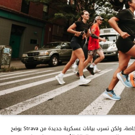
قد تبدو عمليات تشغيل Strava الخاصة بك خاصة، ولكن تسرب بيانات عسكرية جديدة من Strava يوضح