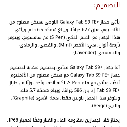
التصميم:
يأتي جهاز +Galaxy Tab S9 FE اللوحي بهيكل مصنوع من
الألمنيوم، ويزن 627 جرامًا، ويبلغ سُمكه 6.5 ملم. ويأتي
هذا الجهاز مع القلم الذكي (S Pen) من سامسونج، ويتوفر
بأربعة ألوان، هي: الأخضر (Mint)، والفضي، والرمادي،
والبنفسجي (Lavender).
أما جهاز +Galaxy Tab S9 فيأتي بتصميم مشابه لتصميم
جهاز +Galaxy Tab S9 FE مع هيكل مصنوع من الألمنيوم
أيضًا، ويأتي مع قلم S Pen، لكنه أنحف وأخف وزنًا من طراز
+Tab S9 FE إذ يزن 586 جرامًا، ويبلغ سُمكه 5.7 ملم.
ويتوفر هذا الجهاز بلونين فقط، هما: الأسود (Graphite)،
والبيج (Beige).
يمتاز كلا الجهازين بمقاومة الماء والغبار وفقًا لمعيار IP68،