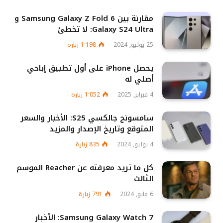
مقارنة بين Samsung Galaxy Z Fold 6 و
Galaxy S24 Ultra: لا تخطئ
25 يوليو, 2024
1٬198
زيارة
يحصل iPhone على أول تطبيق إباحي
أصلي له
4 فبراير, 2025
1٬052
زيارة
سامسونج جالكسي S25: الأخبار والسعر
المتوقع وتاريخ الإصدار والمزيد
4 يوليو, 2024
835
زيارة
كل ما تريد معرفته عن Reacher الموسم
الثالث
6 مايو, 2024
791
زيارة
Samsung Galaxy Watch 7: الأخبار