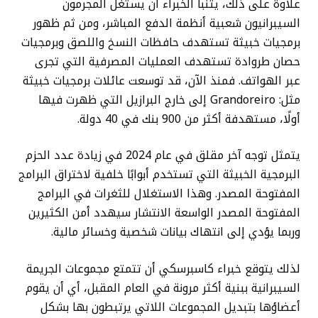
علاوة على ذلك، يتنبأ الخبراء أن يستغل المجرمون
السيبرانيون شعبية أنظمة الدفع المباشر، ومن ثم ظهور
برمجيات خبيثة تستهدف حافظات النسخ واللصق وبرمجيات
حصان طروادة تستهدف العمليات المصرفية التي تجرى
عبر الهواتف. فمنذ الآن، قد توسعت عائلات برمجيات خبيثة
مثل: Grandoreiro إلى خارج البرازيل التي ظهرت فيها
أولًا، مستهدفة أكثر من 900 بنك في 40 دولة.
يتمثل توجه آخر مقلق في عام 2024 في زيادة عدد الحزم
البرمجية الخبيثة التي تستخدم أبوابًا خلفية لاختراق البرامج
المفتوحة المصدر. وهذا الاستغلال للثغرات في البرامج
المفتوحة المصدر الواسعة الانتشار سيهدد أمن الكثيرين
وربما يؤدي إلى انتهاك بيانات شخصية وخسائر مالية.
لذلك يتوقع خبراء كاسبرسكي أن تتمتع مجموعات الجريمة
السيبرانية ببنية أكثر مرونة في العام المقبل، أي أن يقوم
أعضاؤها بتبديل المجموعات اللاتي يرتبطون بها بشكل