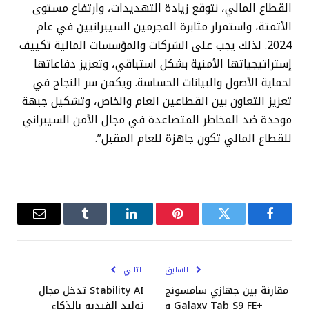
القطاع المالي، نتوقع زيادة التهديدات، وارتفاع مستوى
الأتمتة، واستمرار مثابرة المجرمين السيبرانيين في عام
2024. لذلك يجب على الشركات والمؤسسات المالية تكييف
إستراتيجياتها الأمنية بشكل استباقي، وتعزيز دفاعاتها
لحماية الأصول والبيانات الحساسة. ويكمن سر النجاح في
تعزيز التعاون بين القطاعين العام والخاص، وتشكيل جبهة
موحدة ضد المخاطر المتصاعدة في مجال الأمن السيبراني
للقطاع المالي تكون جاهزة للعام المقبل”.
فيسبوك
تويتر
بينتيريست
لينكدإن
Tumblr
البريد
الإلكترو
السابق
التالي
مقارنة بين جهازي سامسونج
Stability AI تدخل مجال
+Galaxy Tab S9 FE و
توليد الفيديو بالذكاء