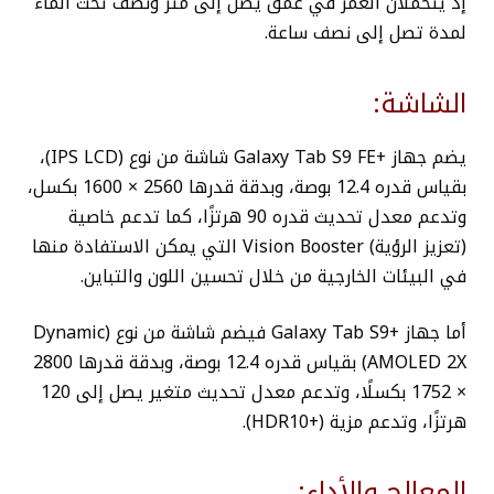
إذ يتحملان الغمر في عمق يصل إلى متر ونصف تحت الماء
لمدة تصل إلى نصف ساعة.
الشاشة:
يضم جهاز +Galaxy Tab S9 FE شاشة من نوع (IPS LCD)،
بقياس قدره 12.4 بوصة، وبدقة قدرها 2560 × 1600 بكسل،
وتدعم معدل تحديث قدره 90 هرتزًا، كما تدعم خاصية
(تعزيز الرؤية) Vision Booster التي يمكن الاستفادة منها
في البيئات الخارجية من خلال تحسين اللون والتباين.
أما جهاز +Galaxy Tab S9 فيضم شاشة من نوع (Dynamic
AMOLED 2X) بقياس قدره 12.4 بوصة، وبدقة قدرها 2800
× 1752 بكسلًا، وتدعم معدل تحديث متغير يصل إلى 120
هرتزًا، وتدعم مزية (+
HDR10).
المعالج والأداء: