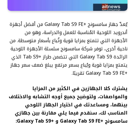
يُعدّ جهاز سامسونج +Galaxy Tab S9 FE من أفضل أجهزة
أندرويد
اللوحية المُناسبة للعمل والدراسة، وهو من
الأجهزة التي تتمتع بمزايا قوية وتُباع بأسعار متوسطة. من
ناحية أخرى، توفر شركة سامسونج سلسلة الأجهزة اللوحية
الرائدة Galaxy Tab S9 التي تتضمن طراز +Tab S9 الذي
يتمتع بمزايا قوية ويُباع بسعر مرتفع يبلغ ضعف سعر جهاز
+Galaxy Tab S9 FE تقريبًا.
يشترك كلا الجهازين في الكثير من المزايا
والمواصفات، ولتوضيح جميع أوجه التشابه والاختلاف
بينهما، ومساعدتك في اختيار الجهاز اللوحي
المناسب لك، سنقدم فيما يلي مقارنة بين جهازي
سامسونج +Galaxy Tab S9 FE و +Galaxy Tab S9: