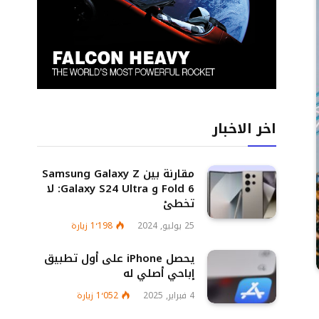
اخر الاخبار
مقارنة بين Samsung Galaxy Z
Fold 6 و Galaxy S24 Ultra: لا
تخطئ
25 يوليو, 2024
1٬198
زيارة
يحصل iPhone على أول تطبيق
إباحي أصلي له
4 فبراير, 2025
1٬052
زيارة