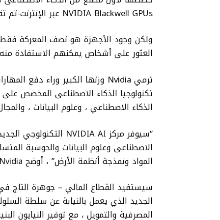
NVIDIA Blackwell GPUs عبر الإنترنت-تم تقديمها إلى حد كبير في مجال الأبحاث ، والجمهور.
ولكن وجود الأجهزة هو نصف المعركة فقط.
العثور على أشخاص يمكنهم الاستفادة منه بال
ترمي Nvidia وزنها الكبير وراء دفع
تكنولوجيا الذكاء الاصطناعى المخصص على ال
الذكاء الاصطناعي ، وعلوم البيانات ، والمج
“سيوفر مركز NVIDIA AI ا
المواد ونمذجة أنظمة الأرض” ، أوضح Nvidia.
سيستفيد القطاع المالي – جوهرة التاج في
الجديد الذي يعمل بالنيابة عن سلطة السلوك 
المصرفية والتمويل ، مع توفير النيايون البنية التحتية و NVIDIA لتزويد العمو