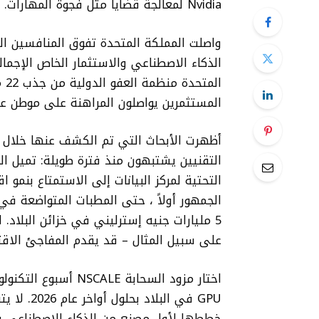
Nvidia لمعالجة قضايا مثل فجوة المهارات.
واصلت المملكة المتحدة تفوق المنافسين ال
ال
المستثمرين يواصلون المراهنة على موطن عمالقة الصناعة مثل pMind
أظهرت الأبحاث التي تم الكشف عنها خلال أسب
التقنيين يشتبهون منذ فترة طويلة: تميل الم
التحتية لمركز البيانات إلى الاستمتاع بنمو
الجمهور أولاً ، حتى المطبات المتواضعة في
5 مليارات جنيه إسترليني في خزائن البلاد. 
على سبيل المثال – قد يقدم المفاجئ الاقتصادية السنوية 