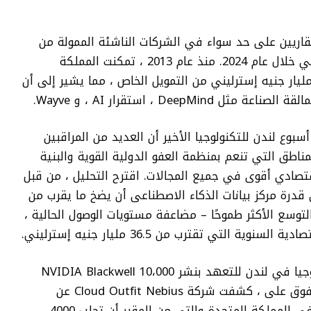
قاريين على حد سواء في الشركات الناشئة الممولة من
الذكاء الاصطناعي والاستثمار الخاص الإجمالي خلال عام 2024. منذ عام 2013 ، تمكنت المملكة
متحدة منظمة العفو الدولية من جذب 22 مليار جنيه إسترليني من التمويل الخاص ، مما يشير إلى أن
Dee ، استقرار AI ، و Wayve.
وع لندن للتكنولوجيا الأخير أن العديد من المراقبين
ناطق التي تنعم بمنظمة العفو الدولية القوية والبنية
 اقتصادي أقوى في جميع المجالات. اقترح التحليل ، من قبل
 قدرة مركز بيانات الذكاء الاصطناعى أن يضخ ما يقرب من
التوسع الأكثر طموحًا – مضاعفة مستويات الوصول الحالية ،
التي تقترب من 36.5 مليار جنيه إسترليني.
اختار مزود السحابة NSCALE أسبوع التكنولوجيا في لندن للتعهد بنشر 10،000 NVIDIA Blackwell
GPU في البلاد بحلول أواخر عام 2026. لا يتفوق على ، كشفت شركة Cloud Outfit Nebius عن
خططها لأول مصنع من الذكاء الاصطناعى في المملكة المتحدة والتي من المقرر أن تجلب 4000