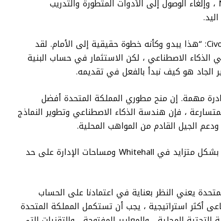
بالتصحيح على مسار إلى برنامج بدء NVIDIA ، وإلغاء الوصول إلى الأدوات المتطورة والتدريب
ليد.
قال مارك بوست ، الرئيس التنفيذي لشركة Civo: “هذا يبدو وكأنه خطوة حقيقية إلى الأمام. لقد
ي الذكاء الاصطناعي ، لكن الاستثمار في حساب البنية
ير الجاد هو كيف نبدأ بالفعل في تقديمه.
ركز تكنولوجيا AI التابع لـ NVIDIA مبادرة مهمة. إن منح مطوري المملكة المتحدة أفضل
متسارعة ، فإن هندسة الذكاء الاصطناعي وتطوير النماذج
دعم الجيل القادم من المواهب المحلية.
تطرق Boost أيضًا إلى نقطة تشغل العقول بشكل متزايد في Whitehall ومساحات الإدارة على حد
لمتحدة يعني النظر بعناية في اعتمادنا على الحساب
عى أكثر استراتيجية ، يجب أن تستكمل المملكة المتحدة
 التحتية المحلية ، والمعايير المفتوحة ، والتقنيات التي