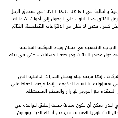
قال Sumant Kumar ، CTO للأسواق المصرفية والمالية في NTT Data UK & I: “في صندوق الرمل
، يترك كل إجراء علامة. قد يساعد صندوق الرمل الفائق هذا البنوك على الوصول إلى أدوات AI قابلة
كل كبير ، فهي لا تقلل من الالتزامات التنظيمية. النتائج ،
رة الزجاجة الرئيسية في ضمان وجود الحوكمة المناسبة.
بط قوية حول مصدر البيانات ومراجعة الحسابات – حتى في بيئة
ات ، إنها فرصة لبناء وصقل القدرات الداخلية التي
 بمسؤولية. بالنسبة للحكومة ، إنها فرصة للحفاظ على
ر المتقدم مع الترويج للوازاع والمنظم المستهلك.
Bar مركزًا للابتكار في لندن يمكن أن يكون بمثابة منصة إطلاق للواعدة في
ال التكنولوجيا العميقة. سيحصل أولئك الذين يقومون