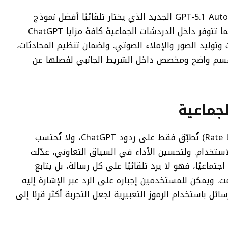
تعتمد تجربة الدردشة الجماعية على نموذج GPT-5.1 Auto الجديد الذي يختار تلقائيًا أفضل نموذج
GPT-5.1 متاح للمستخدم بحسب اشتراكه. كما تتوفر داخل الدردشات الجماعية كافة مزايا ChatGPT
 وتوليد الصور والإملاء الصوتي. ولضمان تنظيم المحادثات،
 قسم واضح ومخصص داخل الشريط الجانبي لفصلها عن
جماعية
وأكدت OpenAI أن حدود الاستخدام (Rate Limits) تُطبّق فقط على ردود ChatGPT، ولا تُحتسب
تخدام. ولتحسين الأداء في السياق التعاوني، عدّلت
ح أكثر تفاعلًا اجتماعيًا، فهو لا يرد تلقائيًا على كل رسالة، بل يتابع
 ويمكن للمستخدمين إجباره على الرد عبر الإشارة إليه
ائل باستخدام الرموز التعبيرية لجعل التجربة أكثر قربًا إلى