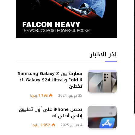
اخر الاخبار
مقارنة بين Samsung Galaxy Z
Fold 6 و Galaxy S24 Ultra: لا
تخطئ
25 يوليو, 2024
1٬198
زيارة
يحصل iPhone على أول تطبيق
إباحي أصلي له
4 فبراير, 2025
1٬052
زيارة