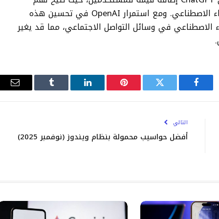
التعاون في محادثات مشتركة مع دعم الذكاء الاصطناعي. ومع استمرار OpenAI في تحسين هذه
ء الاصطناعي في وسائل التواصل الاجتماعي، مما قد يغير
.
فيسبوك
تويتر
بينتيريست
لينكدإن
Tumblr
البري
الإلك
التالي
أفضل حواسيب محمولة بنظام ويندوز (نوفمبر 2025)