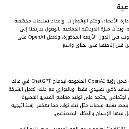
عية
دارة الأعضاء، وكتم الإشعارات، وإعداد تعليمات مخصّصة
 داخل كل مجموعة. وبدأت ميزة الدردشة الجماعية بالوصول تدريجيًا إلى
كافة مستخدمي ChatGPT عبر الهواتف والويب في الدول الأربعة المذكورة، وتعمل OpenAI على
ن قبل إتاحتها على نطاق واسع.
تُشكّل ميزة الدردشة الجماعية خطوة جديدة ضمن رؤية OpenAI الطموحة لإدماج ChatGPT في عالم
مساعد ذكي تقليدي فقط. وبالتوازي مع ذلك، تعمل الشركة
هو تطبيق تواصل اجتماعي يعتمد على توليد مقاطع الفيديو القصيرة
 بنمط يشبه منصات مثل تيك توك، مما يعكس إستراتيجية
 فيها الإنسان والذكاء الاصطناعي.
في الختام، تُعد ميزة الدردشة الجماعية في ChatGPT إضافة قيمة للمستخدمين، حيث تتيح لهم