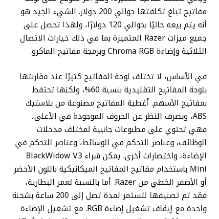
مفاتيح تبلغ تكلفتها حوالي 200 دولار. الشيء الجيد هو
أنه يتم بيعه حاليًا بحوالي 120 دولارًا، ولهذا تحصل على
جميع ميزات Razer المتميزة بما في ذلك خيارات الاتصال
الثلاثية وإضاءة Chroma RGB وبرمجة مفاتيح الماكرو.
في الأساس، لا تختلف لوحة المفاتيح كثيرًا عند مقارنتها
بلوحة المفاتيح التقليدية بنسبة 60%، ولكنها تحتفظ
بمفاتيح الأسهم. أغطية المفاتيح مصنوعة من بلاستيك
ABS، وبصرف النظر عن الحروف الموجودة في الأعلى،
فهي تحتوي على مطبوعات جانبية لمختلف مدخلات
الوظائف، وعناصر التحكم في الوسائط، وعناصر التحكم في
الإضاءة، واختصارات أخرى. يمكن شراء BlackWidow V3
Mini باستخدام مفاتيح المفاتيح الميكانيكية باللون الأخضر
أو ​​الأصفر الخطي من Razer. أما بالنسبة لعمر البطارية،
فقد تم تصنيفها لتستمر لمدة تصل إلى 200 ساعة بشحنة
واحدة مع إيقاف تشغيل إضاءة RGB. مع تشغيل الإضاءة