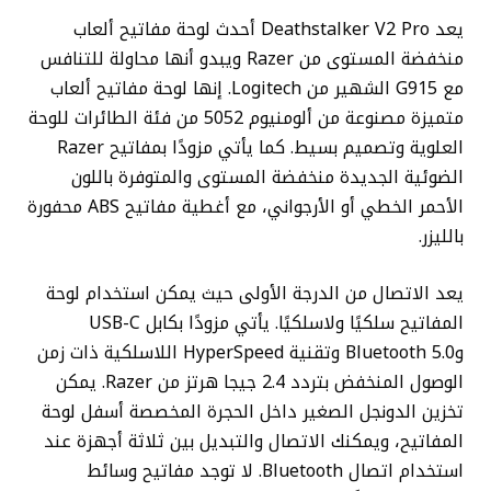
يعد Deathstalker V2 Pro أحدث لوحة مفاتيح ألعاب
منخفضة المستوى من Razer ويبدو أنها محاولة للتنافس
مع G915 الشهير من Logitech. إنها لوحة مفاتيح ألعاب
متميزة مصنوعة من ألومنيوم 5052 من فئة الطائرات للوحة
العلوية وتصميم بسيط. كما يأتي مزودًا بمفاتيح Razer
الضوئية الجديدة منخفضة المستوى والمتوفرة باللون
الأحمر الخطي أو الأرجواني، مع أغطية مفاتيح ABS محفورة
بالليزر.
يعد الاتصال من الدرجة الأولى حيث يمكن استخدام لوحة
المفاتيح سلكيًا ولاسلكيًا. يأتي مزودًا بكابل USB-C
وBluetooth 5.0 وتقنية HyperSpeed ​​اللاسلكية ذات زمن
الوصول المنخفض بتردد 2.4 جيجا هرتز من Razer. يمكن
تخزين الدونجل الصغير داخل الحجرة المخصصة أسفل لوحة
المفاتيح، ويمكنك الاتصال والتبديل بين ثلاثة أجهزة عند
استخدام اتصال Bluetooth. لا توجد مفاتيح وسائط