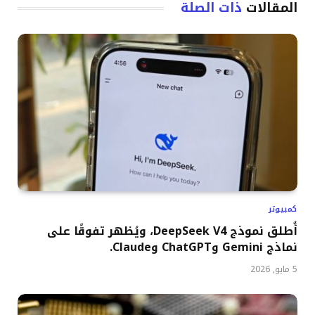
المقالات
ذات الصلة
كمبيوتر
أُطلق نموذج DeepSeek V4، ويُظهر تفوقًا على
نماذج Gemini وChatGPT وClaude.
5 مايو, 2026