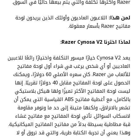
Razer وأكثرها تكلفةً والتي يتم بيعها حاليًا في السوق.
لمن هذا:
اللاعبون العاديون وأولئك الذين يريدون لوحة
مفاتيح Razer بأسعار معقولة.
لماذا اخترنا Razer Cynosa V2:
يعد Cynosa V2 خيارًا ميسور التكلفة واختيارًا رائعًا للاعبين
العاديين أو أي شخص يرغب في شراء أول لوحة مفاتيح
للألعاب من Razer. كان سعره الأصلي 60 دولارًا، ويمكنك
الحصول على لوحة المفاتيح مقابل 40 دولارًا تقريبًا. إنها
ليست لوحة المفاتيح الأكثر تميزًا ولها هيكل بلاستيكي
بالكامل، مع أغطية مفاتيح ABS القياسية التي يمكن أن
تشعر بالانزلاق، ولكنها متينة إلى حد ما وتوفر مقاومة
لانسكاب السوائل. تأتي لوحة المفاتيح مع مفاتيح غشاء
قبة مطاطية بسيطة بدلاً من مفاتيح المفاتيح الميكانيكية.
وهذا يعني أن تجربة الكتابة طرية، والتي قد تروق أو لا