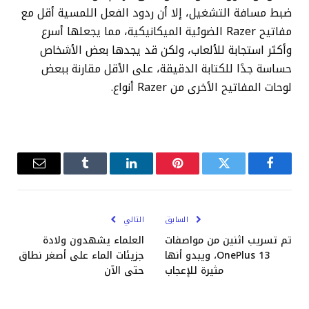
ضبط مسافة التشغيل، إلا أن ردود الفعل اللمسية أقل مع
مفاتيح Razer الضوئية الميكانيكية، مما يجعلها أسرع
وأكثر استجابة للألعاب، ولكن قد يجدها بعض الأشخاص
حساسة جدًا للكتابة الدقيقة، على الأقل مقارنة ببعض
لوحات المفاتيح الأخرى من Razer أنواع.
فيسبوك
تويتر
بينتيريست
لينكدإن
Tumblr
البريد
الإلكترو
السابق
التالي
تم تسريب اثنين من مواصفات
العلماء يشهدون ولادة
OnePlus 13، ويبدو أنها
جزيئات الماء على أصغر نطاق
مثيرة للإعجاب
حتى الآن