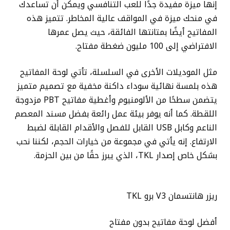
إنها ميزة مفيدة جدًا للعب التنافسي ويمكن أن تساعدك
في منحك ميزة في المواقف عالية المخاطر. تتميز هذه
المفاتيح أيضًا بمتانتها الفائقة، حيث يصل عمرها
الافتراضي إلى 100 مليون ضغطة مفتاح.
مثل الموديلات الأخرى في السلسلة، تأتي لوحة المفاتيح
هذه بلمسة نهائية سوداء داكنة مخفية مع تصميم متميز
يتضمن سطحًا من الألومنيوم وأغطية مفاتيح PBT مزدوجة
اللقطة. كما أنه يوفر بيئة عمل رائعة بفضل مسند المعصم
الناعم وكابل USB القابل للفصل والأقدام القابلة لضبط
الارتفاع. إنه يأتي في مجموعة من خيارات الحجم، لكننا نحب
بشكل خاص إصدار TKL، الذي يبرز حقًا من بين الحزمة.
ريزر هانتسمان V3 برو TKL
أفضل لوحة مفاتيح بدون مفتاح