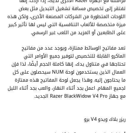
مزامنته مع أجهزة Razer الأخرى لديك، إذا أردت. إنها
تفتقر إلى تخصيص مسافة تشغيل التبديل مثل بعض
اللوحات المتطورة من الشركات المصنعة الأخرى، ولكن هذه
ميزة متخصصة للألعاب التنافسية التي ليس لها تأثير كبير
على الطابعين أو المزيد من اللعب غير الرسمي.
تعد مفاتيح الوسائط ممتازة، ويوجد عدد من مفاتيح
الماكرو القابلة للتخصيص لتوفير جميع الأوامر التي
تحتاجها في متناول يدك. إنها كاملة الحجم أيضًا، لذا فإن
العمال الذين يستخدمون لوحة NUM سيحصلون على كل
ما يحتاجون إليه. وهذا يجعل لوحة المفاتيح هذه ممتازة
لجميع المهام. اعمل بجد أثناء النهار، والعب بجد أثناء الليل
مع جهاز Razer BlackWidow V4 Pro الجديد.
ريزر بلاك ويدو V4 برو