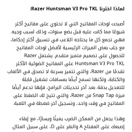
لماذا اخترنا Razer Huntsman V3 Pro TKL:
أصبحت لوحات المفاتيح التي لا تحتوي على مفاتيح أكثر
شيوعًا مما كانت عليه قبل بضع سنوات، وذلك لسبب وجيه.
فهي تجمع كل ما يحتاجه اللاعب في تنسيق أكثر إحكاما،
مع جلب بعض الميزات الرئيسية لأفضل لوحات المفاتيح
للحصول على تصميم متميز متقدم. يشتمل Razer
Huntsman V3 Pro TKL على المفاتيح الضوئية الأكثر
تقدمًا من Razer، والتي تتميز بسرعة لا تصدق في الألعاب
والكتابة، ولكنها تسمح أيضًا بمسافات تشغيل قابلة
للتعديل بدقة. بعد آخر تحديثات البرامج، فإنها تدعم أيضًا
ميزة Snap Tap من Razer، والتي تتيح لك الضغط على
المفاتيح في وقت واحد، وتسجيل آخر ضغطة في اللعبة.
وهذا يجعل من الممكن الضرب يمينًا ويسارًا، مع إبقاء
إصبعك على المفتاح A والنقر على D، على سبيل المثال.