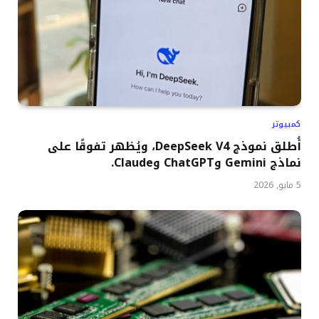
كمبيوتر
أُطلق نموذج DeepSeek V4، ويُظهر تفوقًا على
نماذج Gemini وChatGPT وClaude.
5 مايو, 2026