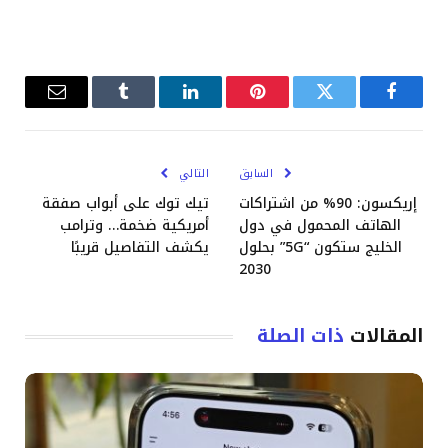
فيسبوك
تويتر
بينتيريست
لينكدإن
Tumblr
البريد
الإلكترو
السابق
التالي
إريكسون: 90% من اشتراكات
تيك توك على أبواب صفقة
الهاتف المحمول في دول
أمريكية ضخمة… وترامب
الخليج ستكون “5G” بحلول
يكشف التفاصيل قريبًا
2030
المقالات
ذات الصلة