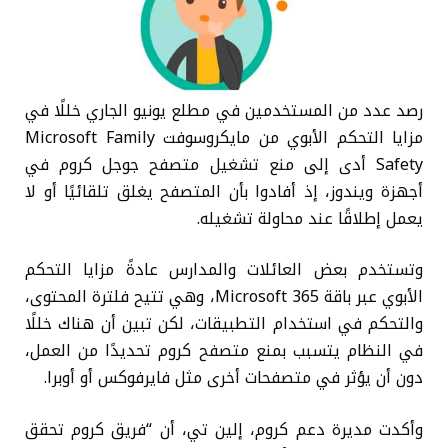
رصد عدد من المستخدمين في مطلع يونيو الجاري خللًا في
مزايا التحكم الأبوي من مايكروسوفت Microsoft Family
Safety أدى إلى منع تشغيل متصفح جوجل كروم في
أجهزة ويندوز، إذ أفادوا بأن المتصفح يغلق تلقائيًا أو لا
يعمل إطلاقًا عند محاولة تشغيله.
وتستخدم بعض العائلات والمدارس عادةً مزايا التحكم
الأبوي عبر باقة Microsoft 365، وهي تتيح فلترة المحتوى،
والتحكم في استخدام التطبيقات، لكن تبين أن هناك خللًا
في النظام يتسبب بمنع متصفح كروم تحديدًا من العمل،
دون أن يؤثر في متصفحات أخرى مثل فايرفوكس أو أوبرا.
وأكدت مديرة دعم كروم، إلين تي، أن “فريق كروم تحقق