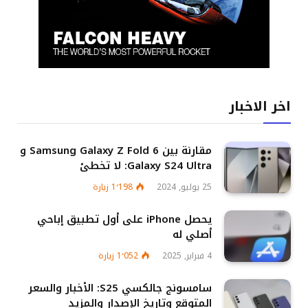
اخر الاخبار
مقارنة بين Samsung Galaxy Z Fold 6 و
Galaxy S24 Ultra: لا تخطئ
25 يوليو, 2024
1٬198
زيارة
يحصل iPhone على أول تطبيق إباحي
أصلي له
4 فبراير, 2025
1٬052
زيارة
سامسونج جالكسي S25: الأخبار والسعر
المتوقع وتاريخ الإصدار والمزيد