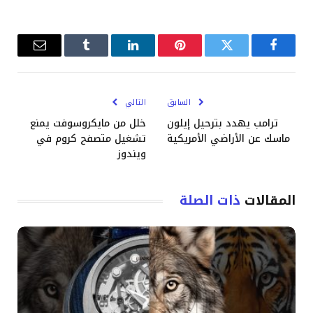
فيسبوك
تويتر
بينتيريست
لينكدإن
Tumblr
البريد
الإلكترو
السابق
التالي
ترامب يهدد بترحيل إيلون
خلل من مايكروسوفت يمنع
ماسك عن الأراضي الأمريكية
تشغيل متصفح كروم في
ويندوز
المقالات
ذات الصلة