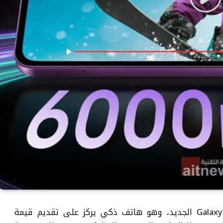
أطلقت شركة سامسونج هاتف Galaxy M17e 5G الجديد، وهو هاتف ذكي يركز على تقديم قيمة