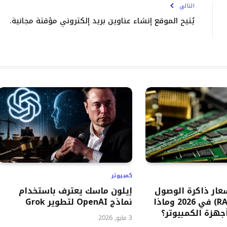
التالي
يُتيح الموقع إنشاء عناوين بريد إلكتروني مؤقتة مجانية.
كمبيوتر
سعار ذاكرة الوصول
إيلون ماسك يعترف باستخدام
العشوائي (RAM) في 2026 وماذا
نماذج OpenAI لتطوير Grok
هزة الكمبيوتر؟
3 مايو, 2026