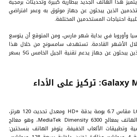
تميز هذا الهاتف الجديد ببطارية كبيرة وتحديثات برمجية
مستخدمين الذين يبحثون عن جهاز موثوق به وعمر افتراضي
لبية احتياجات المستخدمين المختلفة.
ا وأوروبا في بداية شهر مارس، ومن المتوقع أن يتوسع
خلال الأشهر القادمة. تستهدف سامسونج من خلال هذا
الهاتف شريحة واسعة من المستخدمين الذين يبحثون عن جهاز يدعم تقنية الجيل الخامس 5G بسعر
مواصفات هاتف Galaxy M17e 5G: تركيز على الأداء
يتميز هاتف Galaxy M17e 5G بشاشة LCD مقاس 6.7 بوصة بدقة +HD ومعدل تحديث 120 هرتز،
مما يوفر تجربة مشاهدة سلسة. ويعمل الهاتف بمعالج MediaTek Dimensity 6300، وهو معالج
ومية وتطبيقات الألعاب الخفيفة. يتوفر الهاتف بنسختين: