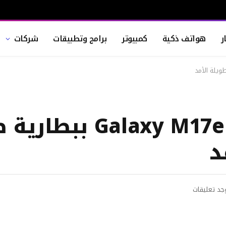
ر
هواتف ذكية
كمبيوتر
برامج وتطبيقات
شركات
سامسونج تُطلق alaxy M17e 5G
د
وجد تعليقات