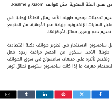
الفئة السعرية، مثل هواتف Xiaomi و Realme.
يم تحديثات برمجية طويلة الأمد يمثل اتجاهًا إيجابيًا في
 النفايات الإلكترونية وزيادة عمر الأجهزة. من المتوقع
تقديم دعم برمجى مماثل لأجهزتها.
صل سامسونج الاستثمار في تطوير هواتف ذكية اقتصادية
ة طويلة الأمد. سيكون من المهم مراقبة ردود فعل
المستهلكين على هاتف Galaxy M17e 5G وتقييم تأثيره على مبيعات سامسونج في سوق الهواتف
 للاهتمام معرفة ما إذا كانت سامسونج ستوسع نطاق توفر
فيسبوك
تويتر
بينتيريست
لينكدإن
Tumblr
البري
الإلك