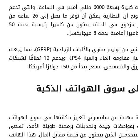
يحتوي هاتف Galaxy M17e 5G على بطارية كبيرة بسعة 6000 مللي أمبير في الساعة، والتي تدعم
الشحن السريع بقوة 25 واط. تدعي سامسونج أن البطارية يمكن أن توفر ما يصل إلى 26 ساعة من
تشغيل الفيديو. يضم الهاتف نظام تصوير مزدوج في الخلف يتكون من كاميرا رئيسية بدقة 50
مية بدقة 8 ميجابكسل.
من حيث التصميم، يتميز الهاتف بهيكل مصنوع من بوليمر مقوى بالألياف الزجاجية (GFRP)، مما يجعله
متينًا وخفيف الوزن. كما يدعم الهاتف معيار مقاومة الماء والغبار IP54، ويدعم 12 نطاقًا لشبكات
ر Galaxy M17e 5G على سوق الهواتف الذكية
لاق هاتف Galaxy M17e 5G خطوة مهمة من سامسونج لتعزيز مكانتها في سوق الهواتف
 بمواصفات جيدة وتحديثات برمجية طويلة الأمد، تسعى
دمين الذين يبحثون عن قيمة مقابل المال. هذا الهاتف