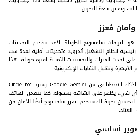
الأولى بذاكرة وصول عشوائي (RAM) بسعة 4 جيجابايت وذاكرة تخزين داخلية بسعة 128 جيجابايت،
أمان مُعزز
حد أبرز مميزات هاتف Galaxy M17e 5G هو التزامات سامسونج الطويلة الأمد بتقديم التحديثات
رئيسية لنظام التشغيل أندرويد وتحديثات أمنية لمدة ست
 أحدث الميزات والتحسينات الأمنية لفترة طويلة. هذا
الأجهزة وتقليل النفايات الإلكترونية.
بالإضافة إلى ذلك، يدمج الهاتف تقنيات الذكاء الاصطناعي من Google Gemini وميزة “Circle to
ث عن أي شيء يظهر على الشاشة بسهولة. كما يتضمن الهاتف
شعارات الفورية لتحسين تجربة المستخدم. تعزز سامسونج أيضًا الأمان من
تصوير أساسي