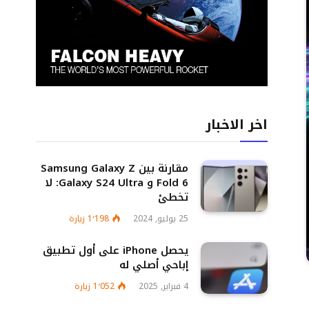
اخر الاخبار
مقارنة بين Samsung Galaxy Z
Fold 6 و Galaxy S24 Ultra: لا
تخطئ
25 يوليو, 2024
1٬198
زيارة
يحصل iPhone على أول تطبيق
إباحي أصلي له
4 فبراير, 2025
1٬052
زيارة