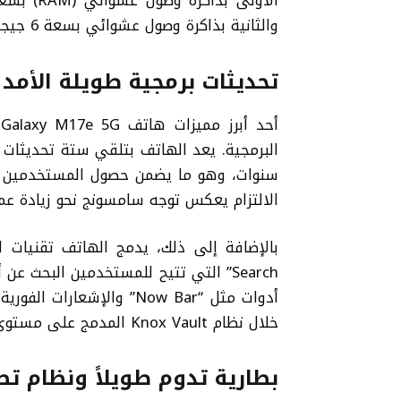
والثانية بذاكرة وصول عشوائي بسعة 6 جيجابايت ونفس سعة التخزين.
تحديثات برمجية طويلة الأمد و
أ
البرمجية. يعد الهاتف بتلقي ستة تحديثات 
سنوات، وهو ما يضمن حصول المستخدمين على
الالتزام يعكس توجه سامسونج نحو زيادة عمر 
Search” التي تتيح للمستخدمين البح
أدوات مثل “Now Bar” والإ
خلال نظام Knox Vault المدمج على مستوى العتاد.
بطارية تدوم طويلاً ونظام 