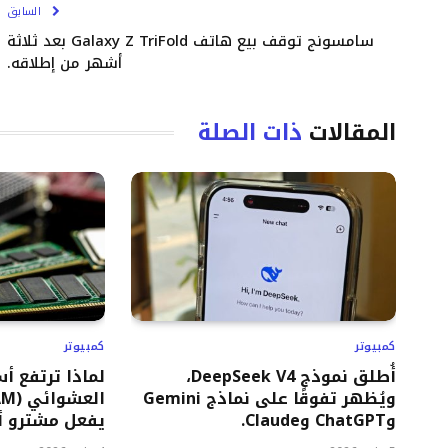
السابق
سامسونج توقف بيع هاتف Galaxy Z TriFold بعد ثلاثة
أشهر من إطلاقه.
المقالات
ذات الصلة
كمبيوتر
كمبيوتر
أُطلق نموذج DeepSeek V4،
لماذا ترتفع أ
ويُظهر تفوقًا على نماذج Gemini
وChatGPT وClaude.
يفعل مشترو أج