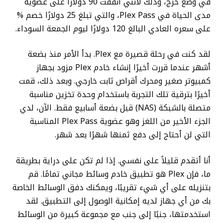
في وضع حرج، وذلك لأنني أنفقت 90 دولارًا على عضوية
مدى الحياة في Plex Pass، والتي تبلغ 25 دولارًا خصم %
على سعره العادي البالغ 120 دولارًا ليوم الجمعة السوداء.
لقد كنت في رحلة قصيرة مع Plex. بدأ الأمر منذ بضعة
أشهر عندما قررت أخيرًا إنشاء خادم Plex مزود بجهاز
كمبيوتر صغير ومحرك أقراص ثابت خارجي. وبعد ذلك، قمت
أخيرًا بترقية تلك التجربة باستخدام وحدة تخزين مناسبة
متصلة بالشبكة (NAS) قبل بضعة أسابيع فقط. الآن، لدي
الجزء الأخير من اللغز وهو عضوية Plex Pass المناسبة
التي لن أحتاج إلى دفع ثمنها شهرًا بعد شهر.
أنا أتقدم قليلاً على نفسي. إذا لم تكن على دراية بطريقة
ما، فإن Plex هو تطبيق خادم وسائط مجاني تمامًا. قم
بتنزيله على أي شيء تقريبًا، ويمكنك دفق الوسائط الخاصة
بك من أي جهاز لديه إمكانية الوصول إلى التطبيق. لقد
استخدمتها، جنبًا إلى جنب مع مجموعة كبيرة من الوسائط