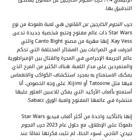
التدقيق بها.
حرب النجوم الخارجين عن القانون
هي لعبة طموحة من نوع
Star Wars ذات عالم مفتوح وتتبع شخصية جديدة تدعى
Kay Vess. إنها مهربة من مصنع Canto Bight والتي
انجرفت في الصراعات بين العشائر المختلفة التي تحكم
عالم الجريمة الإجرامي في المجرة والقتال بين الإمبراطورية
والمتمردين على مدار اللعبة. هناك الكثير من المرح الذي
يمكنك الاستمتاع به بمجرد استكشاف الكواكب والانغماس
فيها مثل Tatooine أو Kijimi. على وجه الخصوص، أنا
أستمتع بألعاب الآركيد التي يمكن للاعبين العثور عليها
منتشرة في عالمها المفتوح ولعبة الورق Sabacc.
إنها بالتأكيد واحدة من أكثر ألعاب فيديو Star Wars
طموحًا على الإطلاق، مع حلول عام 2023
حرب النجوم
جيدي: الناجي
. لسوء الحظ، لم تثبت فكرتها تمامًا عند