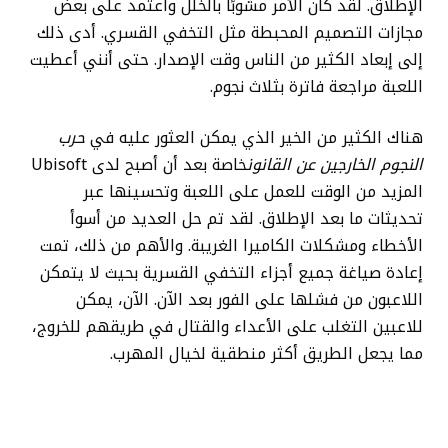
الإطلاق. لقد كان الأمر مشوبًا بالخلل واعتمد على بعض
مجازات التصميم المحبطة مثل التخفي القسري. أدى ذلك
إلى إبعاد الكثير من الناس وقت الإصدار. حتى أنني أعطيت
اللعبة مراجعة فاترة بثلاث نجوم.
هناك الكثير من الخير الذي يمكن العثور عليه في
حرب
النجوم الخارجين عن القانون
خاصة بعد أن أصبح لدى Ubisoft
المزيد من الوقت للعمل على اللعبة وتحسينها عبر
تحديثات ما بعد الإطلاق. لقد تم حل العديد من أسوأ
الأخطاء ومشكلات الكاميرا الغريبة. والأهم من ذلك، تمت
إعادة صياغة جميع أجزاء التخفي القسرية بحيث لا يتمكن
اللاعبون من فشلها على الفور بعد الآن. الآن، يمكن
للاعبين التغلب على الأعداء والقتال في طريقهم للخروج،
مما يجعل الطريق أكثر منطقية لخيال المهرب.
إن التحسينات التي تم إدخالها على الذكاء الاصطناعي
للعدو، وإضافة نقاط ضعف العدو، ومنح كاي القدرة على