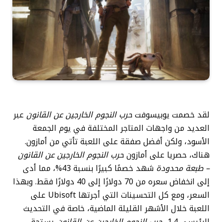
لقد خصمت يوبيسوفت
حرب النجوم الخارجين عن القانون
عبر
العديد من واجهات المتاجر المختلفة في يوم الجمعة
الأسود، ولكن أفضل صفقة على اللعبة تأتي من أمازون.
هناك، حصريا على أمازون
حرب النجوم الخارجين عن القانون
– طبعة محدودة
شهد خصمًا كبيرًا بنسبة 43%، مما أدى
إلى انخفاض سعره
من 70 دولارًا إلى 40 دولارًا فقط
. وبهذا
السعر، ومع كل التحسينات التي أجرتها Ubisoft على
اللعبة خلال الأشهر القليلة الماضية، خاصة في التحديث
الرئيسي 1.4،
حرب النجوم الخارجين عن القانون
يستحق