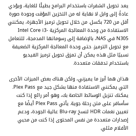
يعد تحويل الشفرات باستخدام البرامج بطيئًا للغاية، ويؤدي
عادةً إلى وابل لا نهاية له من التخزين المؤقت وجودة صورة
أقل من 720 بكسل. من خلال تحويل ترميز الأجهزة، يمكنني
الاستفادة من وحدة المعالجة المركزية Intel Core i3-
N305 في NAS، بالإضافة إلى رسوماتها المدمجة، للتعامل
مع تحويل الترميز. حتى وحدة المعالجة المركزية الضعيفة
نسبيًا مثل هذه يمكن أن تمزق تحويل ترميز الفيديو
باستخدام تدفقات متعددة.
هذان هما أبرز ما يميزني، ولكن هناك بعض الميزات الأخرى
التي يمكنني الاستفادة منها بشكل جيد مع Plex Pass.
يمكنك تنزيل الوسائط الخاصة بك، وهو أمر رائع إذا كنت
سأسافر على متن رحلة جوية. يأتي Plex Pass أيضًا مع
تعيين نغمات HDR لنسخ Blu-ray عالية الجودة، ودعم
إصدارات متعددة من نفس المحتوى إذا كنت من محبي
الأفلام مثلي.