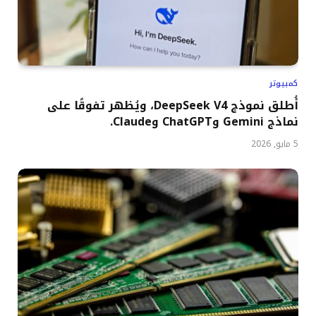
كمبيوتر
أُطلق نموذج DeepSeek V4، ويُظهر تفوقًا على
نماذج Gemini وChatGPT وClaude.
5 مايو, 2026