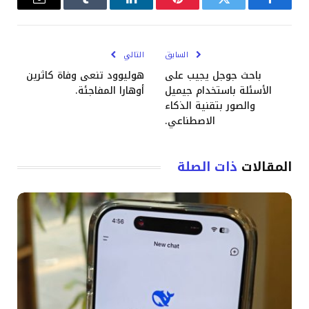
فيسبوك
تويتر
بينتيريست
لينكدإن
Tumblr
البريد
الإلكترو
السابق
التالي
باحث جوجل يجيب على
هوليوود تنعى وفاة كاثرين
الأسئلة باستخدام جيميل
أوهارا المفاجئة.
والصور بتقنية الذكاء
الاصطناعي.
المقالات
ذات الصلة