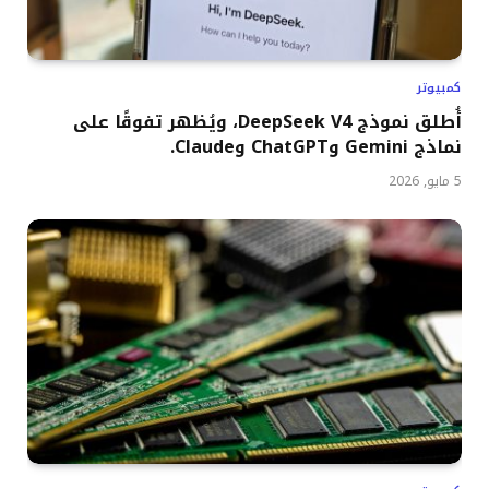
كمبيوتر
أُطلق نموذج DeepSeek V4، ويُظهر تفوقًا على
نماذج Gemini وChatGPT وClaude.
5 مايو, 2026