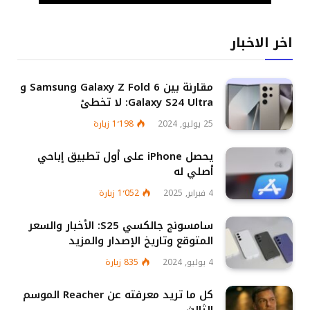
اخر الاخبار
مقارنة بين Samsung Galaxy Z Fold 6 و
Galaxy S24 Ultra: لا تخطئ
25 يوليو, 2024
1٬198
زيارة
يحصل iPhone على أول تطبيق إباحي
أصلي له
4 فبراير, 2025
1٬052
زيارة
سامسونج جالكسي S25: الأخبار والسعر
المتوقع وتاريخ الإصدار والمزيد
4 يوليو, 2024
835
زيارة
كل ما تريد معرفته عن Reacher الموسم
الثالث