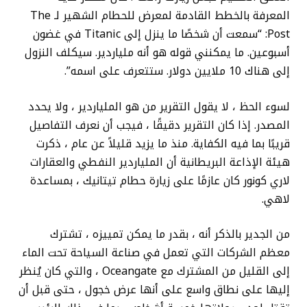
المعرفة بالخطط القادمة لمعرض للحطام الشهير لـ The
Post: “سمعت أن شخصًا ما ينزل إلى Titanic في غضون
أسبوعين. ما يمكنني قوله هو أنه ملياردير. سيكلف النزول
إلى هناك 10 ملايين دولار. ستتعرف على اسمه”.
لسوء الحظ ، لا يقول التقرير من هو الملياردير ، ولا يحدد
المصدر. إذا كان التقرير دقيقًا ، فيجب أن نعرف التفاصيل
قريبًا بما فيه الكفاية. منذ ما يزيد قليلاً عن عام ، ذكرت
هيئة الإذاعة البريطانية أن الملياردير النفطي والعقارات
لاري كونور كان عازمًا على زيارة حطام تيتانيك ، بمساعدة
لاهي.
من الجدير بالذكر أنه ، بقدر ما يمكن تمييزه ، تشترك
معظم الشركات التي تعمل في صناعة السياحة تحت الماء
إلى القليل من المشترك مع Oceangate ، والتي كان يُنظر
إليها على نطاق واسع على أنها عرض خجول ، حتى قبل أن