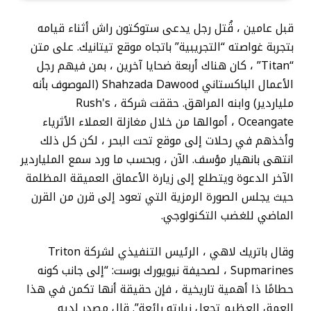
قبل عامين ، قُتل رجل يدعى ستوكتون راش أثناء قيامه
بتجربة غواصته “التجريبية” باتجاه موقع تيتانيك. على متن
“Titan” ، كان هناك أربعة ضحايا آخرين ، بمن فيهم رجل
الأعمال الباكستاني Shahzada Dawood (الموصوف بأنه
ملياردير) وابنه المراهق. حققت شركة Rush's ،
Oceangate ، أموالها من خلال مغازلة العملاء الأثرياء
وأخذهم في رحلات إلى موقع تحت البحر ، لكن كل ذلك
انتهى بانهيار مؤسف. الآن ، وبحسب ما ورد سمع الملياردير
الآخر الدعوة ويتطلع إلى زيارة الأعماق العميقة المظلمة
حيث يجلس الصورة الرمزية التي تعود إلى قرن من القرن
الماضي للغضب التكنولوجي.
وقال باتريك لاهي ، الرئيس التنفيذي لشركة Triton
Supmarines ، لصحيفة نيويورك بوست: “إلى جانب كونه
حطامًا ذا أهمية تاريخية ، فإن حقيقة أنها تكمن في هذا
العمق العظيم تجعل زيارته رائعة”. قال مصدر لديه