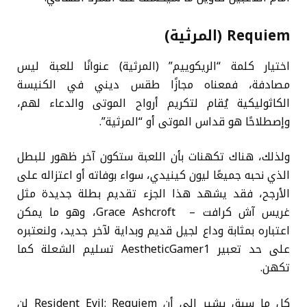
Requiem (المرثية)
اختيار كلمة “الريكوييم” (المرثية) عنوانًا للعبة ليس
مصادفة، فمعناه مجازًا طقس ديني في الكنيسة
الكاثوليكية يُقام لتكريم أرواح الموتى والدعاء لهم،
وإصطلاحًا هو قداس الموتى أو “المرثية”.
ولذلك، هناك تكهنات بأن اللعبة ستكون آخر ظهور للبطل
الذي نحبه جميعًا ليون كينيدي، سواء بوفاته أو اعتزاله على
الأرجح، فقد يشهد هذا الجزء تقديم بطلة جديدة مثل
غريس آش كرافت – Grace Ashcroft، وهو ما يمكن
اعتباره بمثابة وداع لجيل قديم وبداية لآخر جديد، ولنعتبره
على حد تعبير AestheticGamer1 تسليم الشعلة كما
تكهن.
كل ما سبق يشير إلى أن Resident Evil: Requiem لن