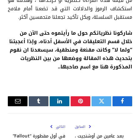
من قيمة هذه القراءة كنظرية أو كإحداها ، وهدفنا هو
استكشاف الرموز والدلالات التي قد تضعنا أمام ملامح
مستقبل السلسلة، وبكل تأكيد تجعلنا متحمسين أكثر.
شاركونا نظرياتكم حول ما رأيتموه حتى الآن من
خلال قسم التعليقات في الأسفل أدناه، وإذا أعجبتنا
“ولما لا” وكانت مقنعة ومنطقية، سيسعدنا ان نقوم
بتحديث هذه المقالة ووضعها من بين النظريات
المذكورة هنا مع اسم صاحبها..
فيسبوك
تويتر
بينتيريست
لينكدإن
Tumblr
البريد
الإلكترو
السابق
التالي
بعد عامين من أوشنجيت ،
في أول مقطورة “Fallout”