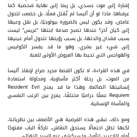
إشارة إلى موت جسدي، بل ربما إلى نهاية شخصية كما
عرفناها. ماذا لو أن أليسا لم تُقتل فعلًا، بل خضعت لتحول
غامض، وقد يكون ليس بالضرورة بيولوجيًا، بل نقل وعيها
إلى كيان آخر؟ عندها تصبح صدمة ابنتها “غريس” ليست
بسبب فقدان والدتها، بل بسبب رؤيتها تتحول أمام عينيها
إلى شيء غير بشري، وهو ما قد يفسر الكوابيس
والهواجس التي تحيط بها العروض الأولى للعبة.
في هذه القراءة، لا تكون القصة مجرد صراع لإنقاذ أليسا
من الموت، بل رحلة أكثر مأساوية، ومحاولة استعادة
إنسانيتها الضائعة. وهذا ما قد يمنح Resident Evil
Requiem عمقًا دراميًا مختلفًا، يمزج بين الرعب النفسي
والمأساة الإنسانية.
ومع ذلك، تبقى هذه الفرضية هي الأضعف بين نظرياتنا،
لكنها تظل احتمالًا يستحق النقاش، تاركةً الباب مفتوحًا
أمام اللاعبين لتأويل ما سيكشف عنه السرد النهائي.