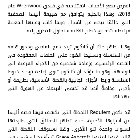
العرض يضع الأحداث الافتتاحية في فندق Wrenwood عام
2018، وهذا بالطبع يتوافق مع طبيعة أليسا الصحفية
التي دائمًا تبحث عن الأسرار، وربما كانت وفاتها المعلنة
مرتبطة بتحقيق خطير للغاية سنحاول التطرق إليه.
وهنا يظهر جليًا أن كابكوم تريد دمج الماضي وجذور هامة
من السلسلة وتسليط الضوء على الحلقات المفقودة في
القصة الرئيسية، وإعادة شخصية من الأجزاء الفرعية الى
الواجهة، وهو ما يؤكد أن كابكوم تنوي إعادة توحيد خيوط
السلسلة وربط الأجزاء الجانبية بالقصة الأساسية، بطريقة أو
بأخرى، وخاصةً أنها قد تخشى الابتعاد عن الهوية التي
عهدناها.
قد تكون Requiem اللحظة التي تكشف فيها قصة أليسا
عن أسرارها الأخيرة، حيث تظهر الحقائق التي طاردتها
لسنوات واحدةً تلو الأخرى، وهنا نستوقف اللقطة التي
قالت فيها لإبنتها Grace Ashcroft “سأشرح لك شيء في