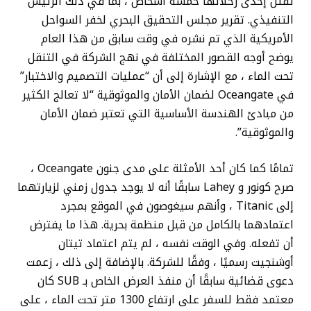
تقتل إحدى رحلاتها خمسة أشخاص ، بما في ذلك الرئيس
التنفيذي. تقرير مجلس التحقيق البحري لخفر السواحل
الأمريكية الذي تم نشره في وقت سابق من هذا العام
يوضح أوجه القصور المختلفة في نهج الشركة في التنقل
تحت الماء ، مع الإشارة إلى أن “عمليات التصميم والاختبار”
في Oceangate لضمان الأمان والموثوقية “لا تعالج الكثير
من مبادئ الهندسة الأساسية التي تعتبر ضمان الأمان
والموثوقية”.
تمامًا كما كان أحد الأمثلة على مدى جنون Oceangate ،
صرح كونور و Lahey سابقًا أنه لا يوجد جدول زمني لزيارتهما
إلى Titanic ، وأنهم سيغوصون في الموقع بمجرد
اعتمادهما بالكامل من قبل منظمة بحرية. هذا ما يفترض
أن تفعله. وفي الوقت نفسه ، لم يتم اعتماد تيتان
أوشنجيت رسميًا ، وفقًا للشركة. بالإضافة إلى ذلك ، زعمت
دعوى قضائية سابقًا أن منفذ العرض الخاص بـ SUB كان
معتمد فقط للسفر على ارتفاع 1300 متر تحت الماء ، على