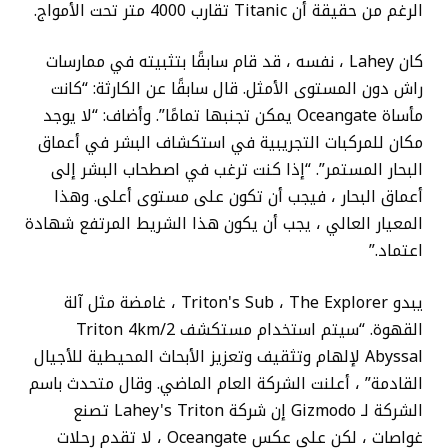
الرغم من حقيقة أن Titanic تقارب 4000 متر تحت الأمواج.
كان Lahey ، نفسه ، قد قام سابقًا بتثبيته في ممارسات
راش دون المستوى الأمثل. قال سابقًا عن الكارثة: “كانت
مأساة Oceangate يمكن تجنبها تمامًا”. وأضاف: “لا يوجد
مكان للمركبات التجريبية في استكشاف البشر في أعماق
البحار المستمر”. “إذا كنت ترغب في اصطحاب البشر إلى
أعماق البحار ، فيجب أن تكون على مستوى أعلى. وهذا
المعيار العالي ، يجب أن يكون هذا الشريط المرتفع شهادة
اعتماد.”
يبدو Triton's Sub ، The Explorer ، غامضة مثل آلة
القهوة. “سيتم استخدام مستكشف Triton 4km/2
Abyssal لإلهام وتثقيف وتعزيز الأبحاث المحيطية للأجيال
القادمة” ، أعلنت الشركة العام الماضي. وقال متحدث باسم
الشركة لـ Gizmodo إن شركة Lahey's Triton تصنع
غواصات ، لكن على عكس Oceangate ، لا تقدم رحلات