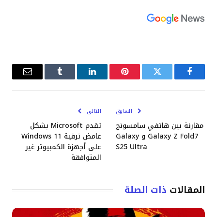
فيسبوك
تويتر
بينتيريست
لينكدإن
Tumblr
البريد
الإلكترو
السابق
التالي
مقارنة بين هاتفي سامسونج
تقدم Microsoft بشكل
Galaxy Z Fold7 و Galaxy
غامض ترقية Windows 11
S25 Ultra
على أجهزة الكمبيوتر غير
المتوافقة
المقالات
ذات الصلة