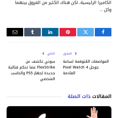
الكاميرا الرئيسية، لكن هناك الكثير من الفروق بينهما
وكل …
فيسبوك
تويتر
بينتيريست
لينكدإن
Tumblr
البريد
الإلكترو
السابق
التالي
المواصفات المُتوقعة لساعة
سوني تكشف عن
جوجل Pixel Watch 4
FlexStrike عصا تحكم قتالية
القادمة
جديدة لجهاز PS5 والحاسب
الشخصي
المقالات
ذات الصلة