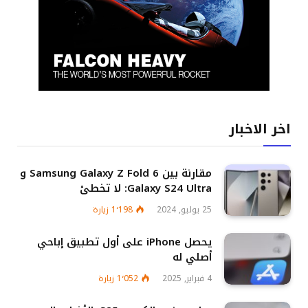
اخر الاخبار
مقارنة بين Samsung Galaxy Z Fold 6 و
Galaxy S24 Ultra: لا تخطئ
25 يوليو, 2024
1٬198
زيارة
يحصل iPhone على أول تطبيق إباحي
أصلي له
4 فبراير, 2025
1٬052
زيارة