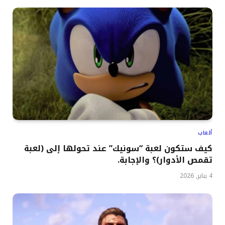
ألعاب
كيف ستكون لعبة “سونيك” عند تحولها إلى (لعبة
تقمص الأدوار)؟ والإجابة.
4 يناير, 2026