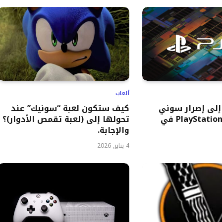
ألعاب
إلى إصرار سوني
كيف ستكون لعبة “سونيك” عند
على إطلاق PlayStation 6 في
تحولها إلى (لعبة تقمص الأدوار)؟
والإجابة.
4 يناير, 2026