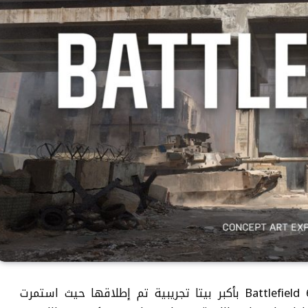
في نهاية الأسبوع الماضي، حظيت لعبة Battlefield 6 بأكبر بيتا تجريبية تم إطلاقها حيث استمرت