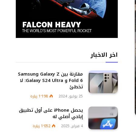
اخر الاخبار
مقارنة بين Samsung Galaxy Z
Fold 6 و Galaxy S24 Ultra: لا
تخطئ
25 يوليو, 2024
1٬198
زيارة
يحصل iPhone على أول تطبيق
إباحي أصلي له
4 فبراير, 2025
1٬052
زيارة