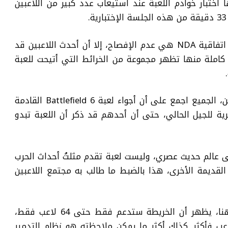
منها اختبار خوادم اللعبة عند استيعاب عدد كبير من اللاعبين
رغم ان الجلسة الإختبارية هذه تحتوي على اتفاقية NDA هي عدم الإفصاح، إلا أن أحدث اللاعبين قد
تفاقية وقام بتسريب 33 دقيقة كاملة منها تظهر مجموعة من الخرائط التي أتيحت للعبة
من واقع تجربة العديد من اللاعبين والمؤثرين، الجميع اجمع على أن أجواء لعبة Battlefield 6 القادمة
 Battlefield 3 بنكهة عصرية للجيل الحالي، حتى أن أحدهم قد ذكر أن اللعبة تبدو
فى عالم حديث عصري، وليست لعبة تقدم مثلتُ أحداث الحرب
 القديمة الأخرى، هذا بالضبط ما طالب به مجتمع اللاعبين
الفيديو المسرب الذي يمكنكم مشاهدته هنا، يظهر أن الخريطة ستدعم فقط حتى 64 لاعب فقط،
 لا يوجد هناك عودة إلى نظام 120 لاعب فأكثر. كذلك أكثر ما يمكن ملاحظته هو نظام التدمير