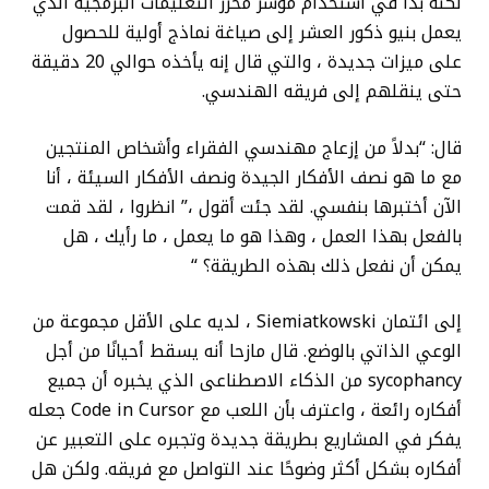
لكنه بدأ في استخدام مؤشر محرر التعليمات البرمجية الذي
يعمل بنيو ذكور العشر إلى صياغة نماذج أولية للحصول
على ميزات جديدة ، والتي قال إنه يأخذه حوالي 20 دقيقة
حتى ينقلهم إلى فريقه الهندسي.
قال: “بدلاً من إزعاج مهندسي الفقراء وأشخاص المنتجين
مع ما هو نصف الأفكار الجيدة ونصف الأفكار السيئة ، أنا
الآن أختبرها بنفسي. لقد جئت أقول ،” انظروا ، لقد قمت
بالفعل بهذا العمل ، وهذا هو ما يعمل ، ما رأيك ، هل
يمكن أن نفعل ذلك بهذه الطريقة؟ “
إلى ائتمان Siemiatkowski ، لديه على الأقل مجموعة من
الوعي الذاتي بالوضع. قال مازحا أنه يسقط أحيانًا من أجل
sycophancy من الذكاء الاصطناعى الذي يخبره أن جميع
أفكاره رائعة ، واعترف بأن اللعب مع Code in Cursor جعله
يفكر في المشاريع بطريقة جديدة وتجبره على التعبير عن
أفكاره بشكل أكثر وضوحًا عند التواصل مع فريقه. ولكن هل