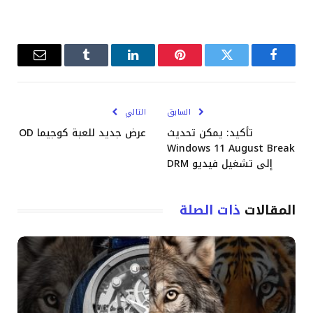
فيسبوك
تويتر
بينتيريست
لينكدإن
Tumblr
البريد
الإلكترو
السابق
التالي
تأكيد: يمكن تحديث
عرض جديد للعبة كوجيما OD
Windows 11 August Break
إلى تشغيل فيديو DRM
المقالات
ذات الصلة