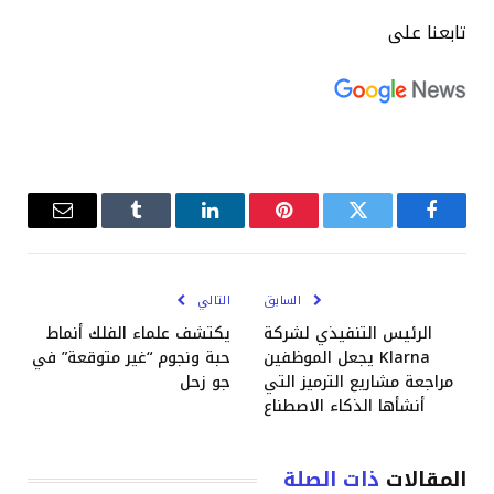
تابعنا على
فيسبوك
تويتر
بينتيريست
لينكدإن
Tumblr
البريد
الإلكترو
السابق
التالي
الرئيس التنفيذي لشركة
يكتشف علماء الفلك أنماط
Klarna يجعل الموظفين
حبة ونجوم “غير متوقعة” في
مراجعة مشاريع الترميز التي
جو زحل
أنشأها الذكاء الاصطناع
المقالات
ذات الصلة