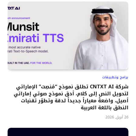
برامج وتطبيقات
شركة CNTXT AI تطلق نموذج “مُنصِت” الإماراتي
لتحويل النص إلى كلام، أدق نموذج صوتي إماراتي
أصيل، واضعةً معياراً جديداً لدقة وتطوّر تقنيات
النطق باللغة العربية
26 أبريل, 2026