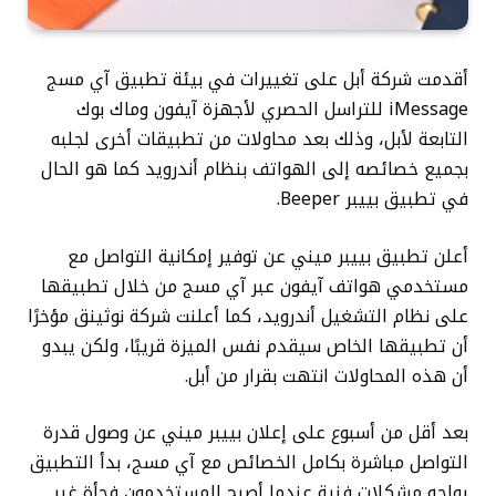
أقدمت شركة أبل على تغييرات في بيئة تطبيق آي مسج
iMessage للتراسل الحصري لأجهزة آيفون وماك بوك
التابعة لأبل، وذلك بعد محاولات من تطبيقات أخرى لجلبه
بجميع خصائصه إلى الهواتف بنظام أندرويد كما هو الحال
في تطبيق بييبر Beeper.
أعلن تطبيق بييبر ميني عن توفير إمكانية التواصل مع
مستخدمي هواتف آيفون عبر آي مسج من خلال تطبيقها
على نظام التشغيل أندرويد، كما أعلنت شركة نوثينق مؤخرًا
أن تطبيقها الخاص سيقدم نفس الميزة قريبًا، ولكن يبدو
أن هذه المحاولات انتهت بقرار من أبل.
بعد أقل من أسبوع على إعلان بييبر ميني عن وصول قدرة
التواصل مباشرة بكامل الخصائص مع آي مسج، بدأ التطبيق
يواجه مشكلات فنية عندما أصبح المستخدمون فجأة غير