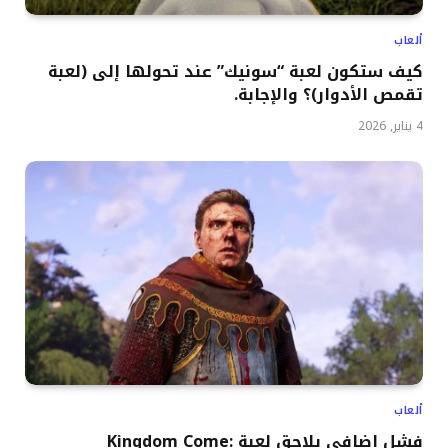
ألعاب
كيف ستكون لعبة “سونيك” عند تحولها إلى (لعبة
تقمص الأدوار)؟ والإجابة.
4 يناير, 2026
ألعاب
فشل إضافي يلاحق لعبة Kingdom Come: