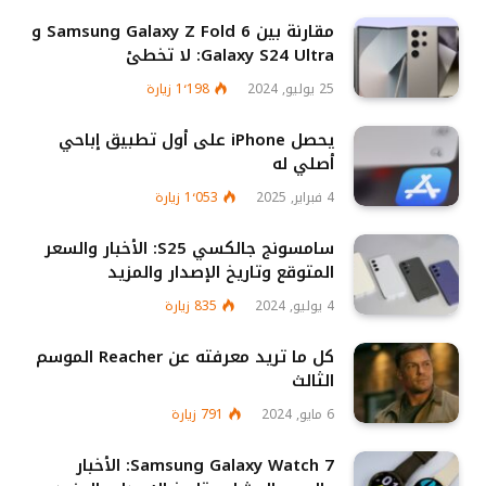
مقارنة بين Samsung Galaxy Z Fold 6 و
Galaxy S24 Ultra: لا تخطئ
25 يوليو, 2024
1٬198
زيارة
يحصل iPhone على أول تطبيق إباحي
أصلي له
4 فبراير, 2025
1٬053
زيارة
سامسونج جالكسي S25: الأخبار والسعر
المتوقع وتاريخ الإصدار والمزيد
4 يوليو, 2024
835
زيارة
كل ما تريد معرفته عن Reacher الموسم
الثالث
6 مايو, 2024
791
زيارة
Samsung Galaxy Watch 7: الأخبار